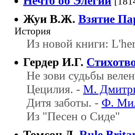
Нечто об Элегии
[181
Жуи В.Ж.
Взятие П
История
Из новой книги: L'her
Гердер И.Г.
Стихотв
Не зови судьбы велен
Цецилия. -
М. Дмитр
Дитя заботы. -
Ф. Ми
Из "Песен о Сиде"
Томсон Д.
Rule Brita