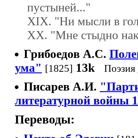
пустыней..."
XIX. "Ни мысли в голо
XX. "Мне стыдно нако
Грибоедов А.С.
Поле
ума"
13k
[1825]
Поэзия
Писарев А.И.
"Парти
литературной войны 1
Переводы: