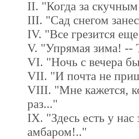
II. "Когда за скучным
III. "Сад снегом зане
IV. "Все грезится ещ
V. "Упрямая зима! -- 
VI. "Ночь с вечера бы
VII. "И почта не приш
VIII. "Мне кажется, 
раз..."
IX. "Здесь есть у нас
амбаром!.."