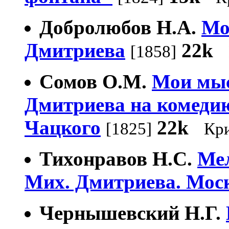
Добролюбов Н.А.
Мо
Дмитриева
22k
[1858]
Сомов О.М.
Мои мыс
Дмитриева на комедию
Чацкого
22k
[1825]
Кр
Тихонравов Н.С.
Мел
Мих. Дмитриева. Моск
Чернышевский Н.Г.