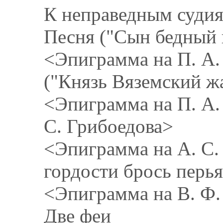
К неправедным суди
Песня ("Сын бедный 
<Эпиграмма на П. А.
("Князь Вяземский жа
<Эпиграмма на П. А.
С. Грибоедова>
<Эпиграмма на А. С.
гордости брось перья.
<Эпиграмма на В. Ф.
Две феи