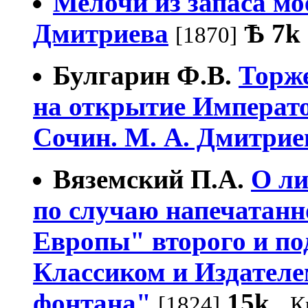
Мелочи из запаса мо
Дмитриева
Ѣ
7k
[1870]
Булгарин Ф.В.
Торже
на открытие Императо
Сочин. М. А. Дмитриев
Вяземский П.А.
О ли
по случаю напечатанн
Европы" второго и по
Классиком и Издателе
фонтана"
15k
[1824]
К