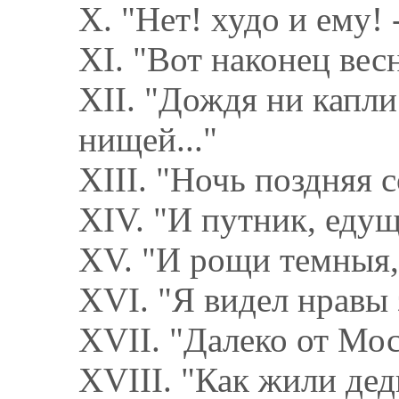
X. "Нет! худо и ему! 
XI. "Вот наконец весн
XII. "Дождя ни капли
нищей..."
XIII. "Ночь поздняя 
XIV. "И путник, едущ
XV. "И рощи темныя, 
XVI. "Я видел нравы з
XVII. "Далеко от Мос
XVIII. "Как жили дед