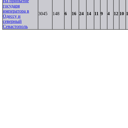
На прибытие
государя
императора в
3045
148
6
16
24
14
11
9
4
12
10
Одессу и
северный
Севастополь