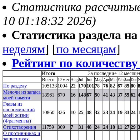
Статистика рассчитыва
10 01:18:32 2026)
Статистика раздела на t
неделям
] [
по месяцам
]
Рейтинг по количеству
Итого
За последние 12 месяце
Всего
12мес
Aug
Jul
Jun
May
Apr
Mar
Feb
Jan
Dec
По разделу
105133
1004
22
170
101
78
76
82
67
85
80
Мелочи из запаса
18961
670
16
148
67
50
41
43
37
55
62
моей памяти
Главы из
воспоминаний
10860
326
10
25
48
32
23
34
19
33
24
моей жизни
(Фрагменты)
Стихотворения
11759
309
7
31
48
24
24
18
11
27
29
О противниках и
защитниках