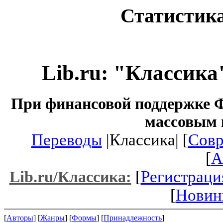
Статистика
Lib.ru: "Классика
При финансовой поддержке Ф
массовым 
Переводы
|Классика| [
Совр
[
A
[
Регистраци
Lib.ru/Классика:
[
Новин
[
Авторы
] [
Жанры
] [
Формы
] [
Принадлежность
]