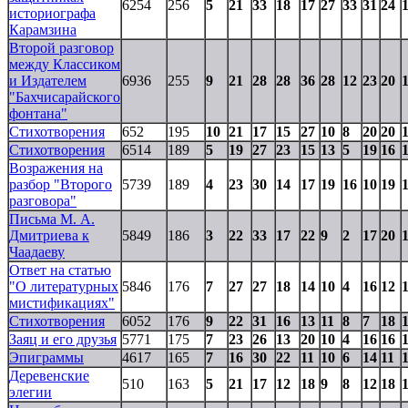
6254
256
5
21
33
18
17
27
33
31
24
историографа
Карамзина
Второй разговор
между Классиком
и Издателем
6936
255
9
21
28
28
36
28
12
23
20
"Бахчисарайского
фонтана"
Стихотворения
652
195
10
21
17
15
27
10
8
20
20
Стихотворения
6514
189
5
19
27
23
15
13
5
19
16
Возражения на
разбор "Второго
5739
189
4
23
30
14
17
19
16
10
19
разговора"
Письма М. A.
Дмитриева к
5849
186
3
22
33
17
22
9
2
17
20
Чаадаеву
Ответ на статью
"О литературных
5846
176
7
27
27
18
14
10
4
16
12
мистификациях"
Стихотворения
6052
176
9
22
31
16
13
11
8
7
18
Заяц и его друзья
5771
175
7
23
26
13
20
10
4
16
16
Эпиграммы
4617
165
7
16
30
22
11
10
6
14
11
Деревенские
510
163
5
21
17
12
18
9
8
12
18
элегии