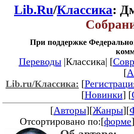
Lib.Ru
/
Классика
: Д
Собрани
При поддержке Федеральног
ком
Переводы
|Классика| [
Совр
[
A
[
Регистраци
Lib.ru/Классика:
[
Новинки
] [
[
Авторы
][
Жанры
][
Отсортировано по:[
форме
Об авторе: