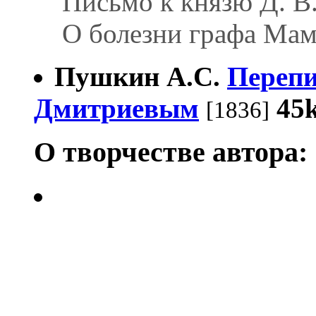
Письмо к князю Д. В
О болезни графа Ма
Пушкин А.С.
Перепи
Дмитриевым
45
[1836]
О творчестве автора: