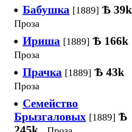
Бабушка
Ѣ
39k
[1889]
Проза
Ириша
Ѣ
166k
[1889]
Проза
Прачка
Ѣ
43k
[1889]
Проза
Семейство
Брызгаловых
Ѣ
[1889]
245k
Проза