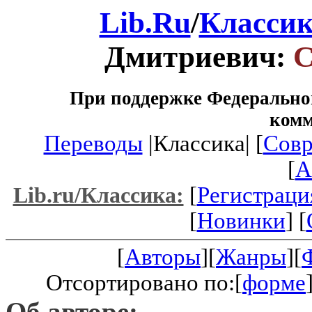
Lib.Ru
/
Класси
Дмитриевич:
С
При поддержке Федеральног
ком
Переводы
|Классика| [
Совр
[
A
[
Регистраци
Lib.ru/Классика:
[
Новинки
] [
[
Авторы
][
Жанры
][
Отсортировано по:[
форме
Об авторе: