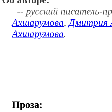
-- русский писатель-п
Ахшарумова
,
Дмитрия 
Ахшарумова
.
Проза: