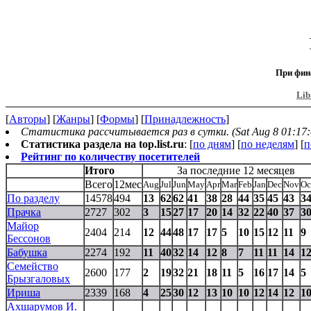
При фин
Lib
[
Авторы
] [
Жанры
] [
Формы
] [
Принадлежность
]
Статистика рассчитывается раз в сутки. (Sat Aug 8 01:17:
Статистика раздела на top.list.ru
: [
по дням
] [
по неделям
] [
п
Рейтинг по количеству посетителей
Итого
За последние 12 месяцев
Всего
12мес
Aug
Jul
Jun
May
Apr
Mar
Feb
Jan
Dec
Nov
Oc
По разделу
14578
494
13
62
62
41
38
28
44
35
45
43
3
Прачка
2727
302
3
15
27
17
20
14
32
22
40
37
3
Майор
2404
214
12
44
48
17
17
5
10
15
12
11
9
Бессонов
Бабушка
2274
192
11
40
32
14
12
8
7
11
11
14
1
Семейство
2600
177
2
19
32
21
18
11
5
16
17
14
5
Брызгаловых
Ириша
2339
168
4
25
30
12
13
10
10
12
14
12
1
Ахшарумов И.