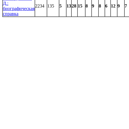
Д.:
2234
135
5
13
28
15
8
9
8
6
12
9
7
биографическая
справка