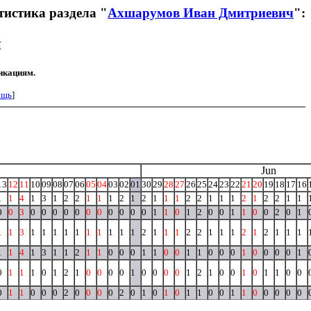
тистика раздела "
Ахшарумов Иван Дмитриевич
":
й
икациям.
ощь
]
Jun
13
12
11
10
09
08
07
06
05
04
03
02
01
30
29
28
27
26
25
24
23
22
21
20
19
18
17
16
1
1
4
1
3
1
2
2
1
1
1
2
1
2
1
1
1
2
2
1
1
1
2
1
2
2
1
1
0
0
3
0
0
0
0
0
0
0
0
0
0
0
1
1
0
1
2
0
0
1
1
0
0
2
0
1
1
1
3
1
1
1
1
1
1
1
1
1
1
2
1
1
1
2
2
1
1
1
2
1
2
1
1
1
1
1
4
1
3
1
1
2
1
1
0
0
0
1
1
0
0
1
1
0
0
0
1
0
0
0
0
1
0
1
1
1
0
1
2
1
0
0
0
0
1
0
0
0
0
1
2
1
0
0
1
0
1
1
0
0
0
1
1
0
0
0
2
0
0
0
0
2
0
1
0
1
0
1
1
0
0
1
1
0
0
0
0
0