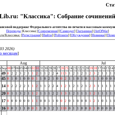
Ста
Lib.ru: "Классика": Собрание сочинени
ансовой поддержке Федерального агентства по печати и массовым коммун
Переводы
|Классика| [
Современная
] [
Самиздат
] [
Заграница
] [
ArtOfWar
]
.ru/Классика:
[
Регистрация
] [
Найти
] [
Рейтинги
] [
Обсуждения
] [
Новинки
] [
Пом
03 2026)
о месяцам
]
Aug
Jul
t
Sep
08
07
06
05
04
03
02
01
31
30
29
28
27
26
25
24
23
22
21
20
19
18
17
16
15
14
4
49
0
2
2
3
2
1
1
2
1
1
2
2
4
11
3
1
2
1
2
1
2
3
2
1
1
1
0
45
0
1
0
1
0
0
0
1
1
0
2
1
0
0
2
1
1
0
1
0
1
1
1
0
0
0
14
0
2
2
2
2
1
1
2
1
1
2
2
4
1
2
1
2
1
2
1
2
3
1
1
1
1
2
20
0
1
1
3
2
1
1
2
1
1
1
2
2
1
3
1
2
1
1
1
1
2
1
1
1
1
17
0
0
0
0
0
0
1
1
0
0
1
1
0
0
2
0
1
0
0
0
1
2
1
0
1
1
0
16
0
0
1
1
1
0
0
1
1
0
1
2
1
11
0
0
1
1
0
0
0
1
0
0
0
0