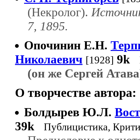
(Некролог).
Источник
7, 1895.
Опочинин Е.Н.
Терп
Николаевич
9k
[1928]
(он же Сергей Атава
О творчестве автора:
Болдырев Ю.Л.
Вос
39k
Публицистика, Крит