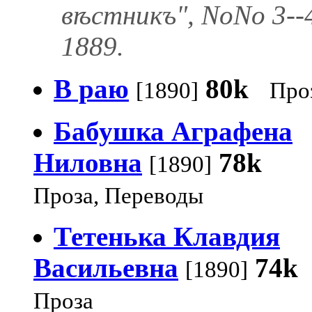
вѣстникъ", NoNo 3--
1889.
В раю
80k
[1890]
Про
Бабушка Аграфена
Ниловна
78k
[1890]
Проза, Переводы
Тетенька Клавдия
Васильевна
74k
[1890]
Проза