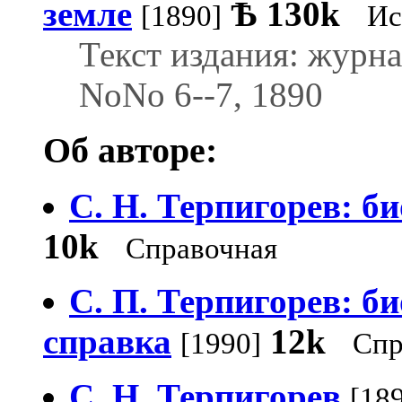
земле
Ѣ
130k
[1890]
Ис
Текст издания: журн
NoNo 6--7, 1890
Об авторе:
С. Н. Терпигорев: б
10k
Справочная
С. П. Терпигорев: б
справка
12k
[1990]
Спр
С. H. Терпигорев
[18