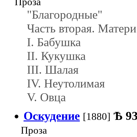
Проза
"Благородные"
Часть вторая. Матери
I. Бабушка
II. Кукушка
III. Шалая
IV. Неутолимая
V. Овца
Оскудение
Ѣ
9
[1880]
Проза