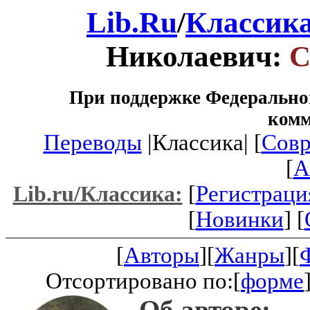
Lib.Ru
/
Классик
Николаевич:
С
При поддержке Федеральног
ком
Переводы
|Классика| [
Совр
[
A
[
Регистраци
Lib.ru/Классика:
[
Новинки
] [
[
Авторы
][
Жанры
][
Отсортировано по:[
форме
Об авторе: