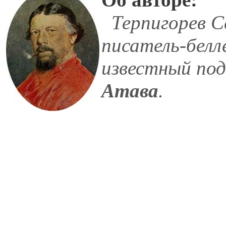
Терпигорев Се
писатель-белл
известный по
Атава
.