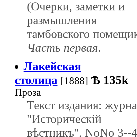
(Очерки, заметки и
размышления
тамбовского помещик
Часть первая
.
Лакейская
столица
Ѣ
135k
[1888]
Проза
Текст издания: журн
"Историческій
вѣстникъ", NoNo 3--4