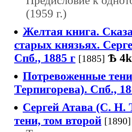
Предисловие к однот
(1959 г.)
Желтая книга. Сказа
старых князьях. Серге
Спб., 1885 г
Ѣ
4k
[1885]
Потревоженные тени.
Терпигорева). Спб., 18
Сергей Атава (С. Н.
тени, том второй
[1890]