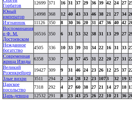
Сергей
12699
371
16
31
37
29
36
39
42
24
27
2
Горбатов
Юный
14998
368
12
40
43
33
46
38
21
27
34
2
император
Изгнанник
11126
350
8
30
36
20
31
47
36
40
42
2
Воспоминания
о Ф. М.
16516
350
6
31
53
32
38
31
13
29
27
2
Достоевском
Нежданное
4505
336
10
33
39
31
34
22
16
31
33
2
богатство
Современная
6358
330
7
38
57
45
31
22
20
27
31
2
жрица Изиды
Великий
19427
309
9
31
46
24
23
26
12
25
37
2
Розенкрейцер
Злые вихри
3511
294
2
24
28
12
23
107
3
32
19
1
Царское
7318
292
4
27
60
38
27
21
14
27
18
1
посольство
Царь-девица
12532
291
8
23
43
25
26
22
10
21
36
2