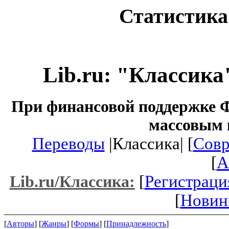
Статистика
Lib.ru: "Классика
При финансовой поддержке Ф
массовым 
Переводы
|Классика| [
Совр
[
A
[
Регистраци
Lib.ru/Классика:
[
Новин
[
Авторы
] [
Жанры
] [
Формы
] [
Принадлежность
]