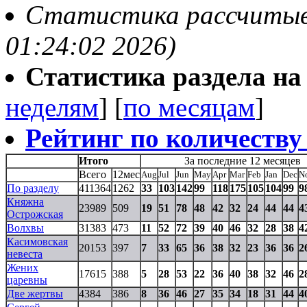
Статистика рассчитывае
01:24:02 2026)
Статистика раздела на t
неделям
] [
по месяцам
]
Рейтинг по количеству
Итого
За последние 12 месяцев
Всего
12мес
Aug
Jul
Jun
May
Apr
Mar
Feb
Jan
Dec
N
По разделу
411364
1262
33
103
142
99
118
175
105
104
99
9
Княжна
23989
509
19
51
78
48
42
32
24
44
44
4
Острожская
Волхвы
31383
473
11
52
72
39
40
46
32
28
38
4
Касимовская
20153
397
7
33
65
36
38
32
23
36
36
2
невеста
Жених
17615
388
5
28
53
22
36
40
38
32
46
2
царевны
Две жертвы
4384
386
8
36
46
27
35
34
18
31
44
4