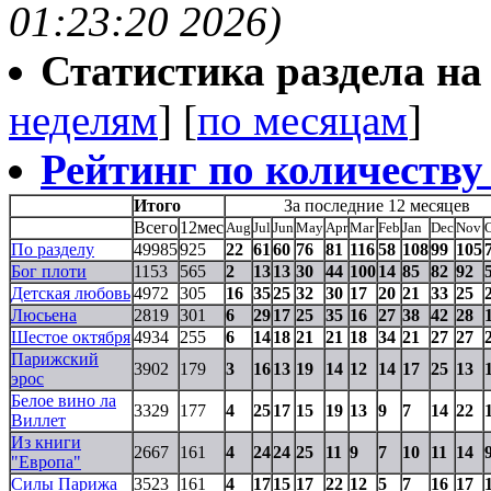
01:23:20 2026)
Статистика раздела на t
неделям
] [
по месяцам
]
Рейтинг по количеству
Итого
За последние 12 месяцев
Всего
12мес
Aug
Jul
Jun
May
Apr
Mar
Feb
Jan
Dec
Nov
По разделу
49985
925
22
61
60
76
81
116
58
108
99
105
Бог плоти
1153
565
2
13
13
30
44
100
14
85
82
92
Детская любовь
4972
305
16
35
25
32
30
17
20
21
33
25
Люсьена
2819
301
6
29
17
25
35
16
27
38
42
28
Шестое октября
4934
255
6
14
18
21
21
18
34
21
27
27
Парижский
3902
179
3
16
13
19
14
12
14
17
25
13
эрос
Белое вино ла
3329
177
4
25
17
15
19
13
9
7
14
22
Виллет
Из книги
2667
161
4
24
24
25
11
9
7
10
11
14
"Европа"
Силы Парижа
3523
161
4
17
15
17
22
12
5
7
16
17