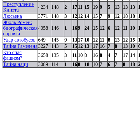
Преступление
4234
148
2
17
11
15
19
9
5
13
13
13
Кинэта
Люсьена
3771
148
3
12
12
14
15
7
9
12
18
18
Жюль Ромен:
биографическая
4058
146
1
16
9
24
15
12
6
12
11
10
справка
Удар автобусов
649
145
9
13
17
10
12
11
8
13
12
15
Тайна Гамелена
3227
143
5
15
12
13
17
16
7
8
13
10
Кто спас
3658
135
3
11
10
8
16
8
4
7
17
14
фашизм?
Тайна наци
3089
114
1
16
8
18
10
7
6
7
8
18