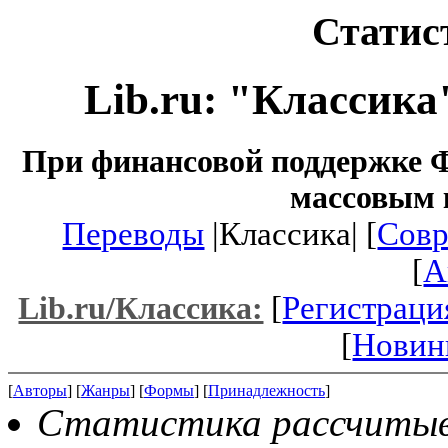
Статис
Lib.ru: "Классика
При финансовой поддержке Ф
массовым 
Переводы
|Классика| [
Совр
[
A
[
Регистраци
Lib.ru/Классика:
[
Новин
[
Авторы
] [
Жанры
] [
Формы
] [
Принадлежность
]
Статистика рассчитывае