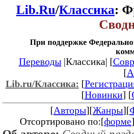
Lib.Ru
/
Классика
: 
Сводн
При поддержке Федеральног
ком
Переводы
|Классика| [
Совр
[
A
[
Регистраци
Lib.ru/Классика:
[
Новинки
] [
[
Авторы
][
Жанры
][
Отсортировано по:[
форме
Об авторе:
Сводный разд