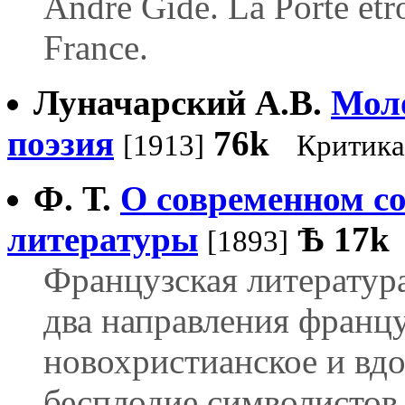
Andre Gide. La Porte et
France.
Луначарский А.В.
Мол
поэзия
76k
[1913]
Критика
Ф. Т.
О современном со
литературы
Ѣ
17k
[1893]
Французская литература
два направления францу
новохристианское и вд
бесплодие символистов 