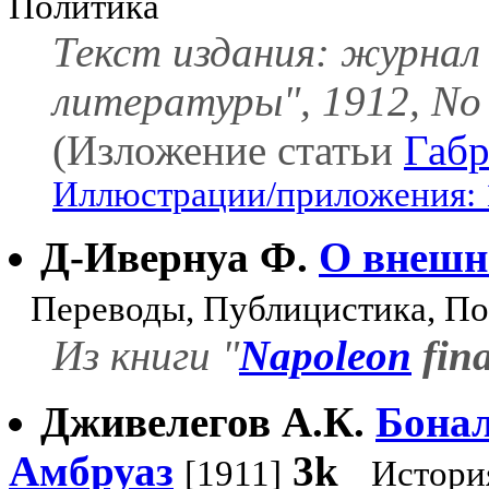
Политика
Текст издания: журнал
литературы", 1912, No 
(Изложение статьи
Габр
Иллюстрации/приложения: 
Д-Ивернуа Ф.
О внешн
Переводы, Публицистика, П
Из книги "
Napoleon
fina
Дживелегов А.К.
Бонал
Амбруаз
3k
[1911]
Истори