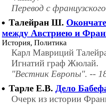
Перевод с французског
Талейран Ш.
Окончат
между Австриею и Фра
История, Политика
Карл Мавриций Талейра
Игнатий граф Жюлай.
"Вестник Европы". -- 180
Тарле Е.В.
Дело Бабеф
Очерк из истории Фран