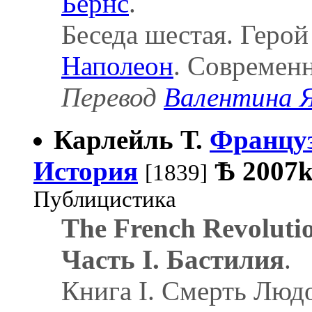
Бёрнс
.
Беседа шестая. Герой
Наполеон
. Современ
Перевод
Валентина Я
Карлейль Т.
Француз
История
Ѣ
2007
[1839]
Публицистика
The French Revolutio
Часть I. Бастилия
.
Книга I. Смерть Люд