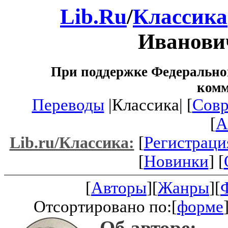
Lib.Ru
/
Классика
Иванови
При поддержке Федеральног
ком
Переводы
|Классика| [
Совр
[
A
[
Регистраци
Lib.ru/Классика:
[
Новинки
] [
[
Авторы
][
Жанры
][
Отсортировано по:[
форме
Об авторе: