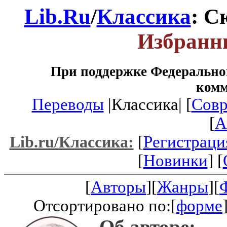
Lib.Ru
/
Классика
: С
Избранн
При поддержке Федеральног
ком
Переводы
|Классика| [
Совр
[
A
[
Регистраци
Lib.ru/Классика:
[
Новинки
] [
[
Авторы
][
Жанры
][
Отсортировано по:[
форме
Об авторе: