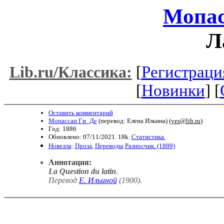
Мопас
Л
[
Регистраци
Lib.ru/Классика:
[
Новинки
] [
Оставить комментарий
Мопассан Ги_Де
(перевод: Елена Ильина) (
yes@lib.ru
)
Год: 1886
Обновлено: 07/11/2021. 18k.
Статистика.
Новелла
:
Проза
,
Переводы
Разносчик. (1889)
Аннотация:
La Question du latin
.
Перевод
Е. Ильиной
(1900).