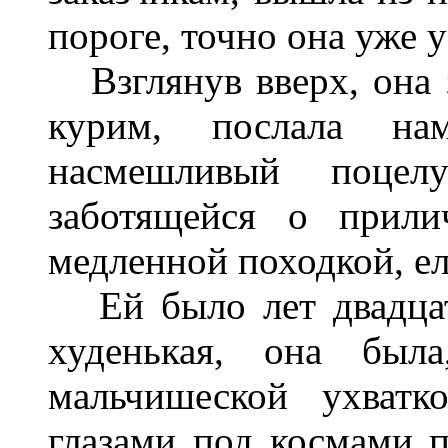
пороге, точно она уже у
Взглянув вверх, она з
курим, послала на
насмешливый поцел
заботящейся о прили
медленной походкой, ел
Ей было лет двадцать
худенькая, она был
мальчишеской ухват
глазами под космами 