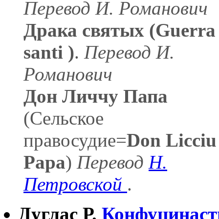
Перевод И. Романович
Драка святых (Guerra 
santi )
.
Перевод И.
Романович
Дон Личчу Папа
(Сельское
правосудие=
Don Licciu
Papa
)
Перевод
Н.
Петровской
.
Дуглас Р.
Конфуцинаст