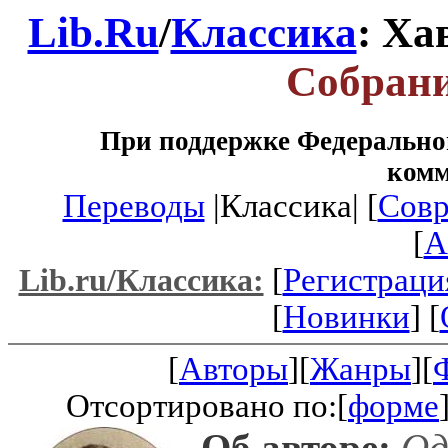
Lib.Ru
/
Классика
: Ха
Собрани
При поддержке Федеральног
ком
Переводы
|Классика| [
Совр
[
A
[
Регистраци
Lib.ru/Классика:
[
Новинки
] [
[
Авторы
][
Жанры
][
Отсортировано по:[
форме
Об авторе:
Одн