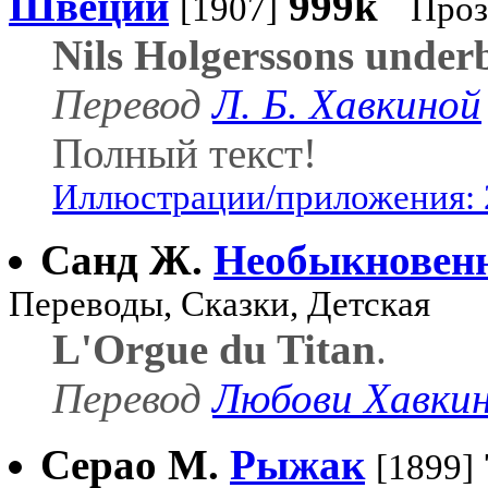
Швеции
999k
[1907]
Проз
Nils Holgerssons under
Перевод
Л. Б. Хавкиной
Полный текст!
Иллюстрации/приложения: 
Санд Ж.
Необыкновен
Переводы, Сказки, Детская
L'Orgue du Titan
.
Перевод
Любови Хавки
Серао М.
Рыжак
[1899]