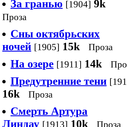
За гранью
9k
[1904]
Проза
Сны октябрьских
ночей
15k
[1905]
Проза
На озере
14k
[1911]
Про
Предутренние тени
[191
16k
Проза
Смерть Артура
Линдау
10k
[1913]
Проза