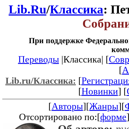
Lib.Ru
/
Классика
: Пе
Собрани
При поддержке Федеральног
ком
Переводы
|Классика| [
Совр
[
A
[
Регистраци
Lib.ru/Классика:
[
Новинки
] [
[
Авторы
][
Жанры
][
Отсортировано по:[
форме
Об авторе:
рус