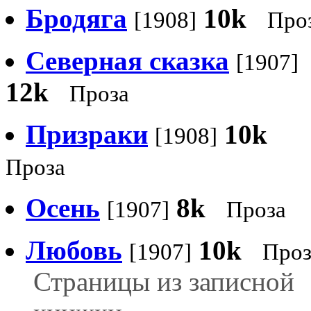
Бродяга
10k
[1908]
Про
Северная сказка
[1907]
12k
Проза
Призраки
10k
[1908]
Проза
Осень
8k
[1907]
Проза
Любовь
10k
[1907]
Проз
Страницы из записной