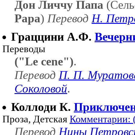
Дон Личчу Папа
(Сель
Papa
)
Перевод
Н. Петр
Граццини А.Ф.
Вечерн
Переводы
("Le cene")
.
Перевод
П. П. Муратов
Соколовой
.
Коллоди К.
Приключен
Проза, Детская
Комментарии: (
Перевод
Нины Петровс