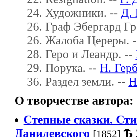
24. Художники. --
Д.
26. Граф Эбергард Гр
26. Жалоба Цереры. 
28. Геро и Леандр. --
29. Порука. --
Н. Гер
36. Раздел земли. --
Н
О творчестве автора:
Степные сказки. Ст
Данилевского
Ѣ
[1852]