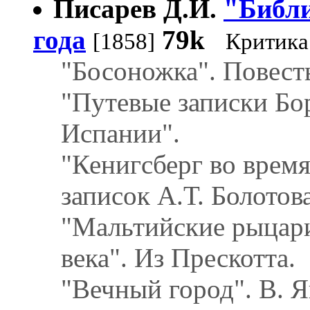
Писарев Д.И.
"Библи
года
79k
[1858]
Критика
"Босоножка". Повест
"Путевые записки Бо
Испании".
"Кенигсберг во врем
записок А.Т. Болотова
"Мальтийские рыцари
века". Из Прескотта.
"Вечный город". В. Я