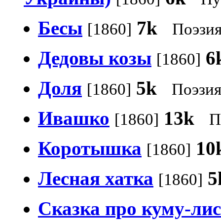
Бесы
7k
[1860]
Поэзи
Дедовы козы
6
[1860]
Доля
5k
[1860]
Поэзи
Ивашко
13k
[1860]
П
Коротышка
10
[1860]
Лесная хатка
5
[1860]
Сказка про куму-лис