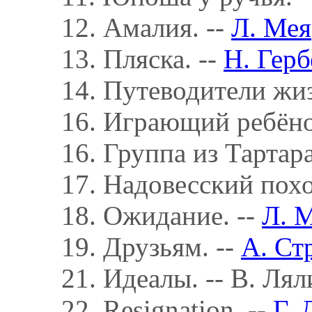
12. Амалия. --
Л. Мея
13. Пляска. --
Н. Герб
14. Путеводители жиз
16. Играющий ребёно
16. Группа из Тартара
17. Надовесский пох
18. Ожидание. --
Л. 
19. Друзьям. --
А. Ст
21. Идеалы. -- В. Лял
22. Resignation. --
Г. 