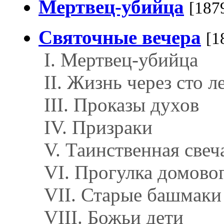
Мертвец-убийца
[187
Святочные вечера
[1
I. Мертвец-убийца
II. Жизнь через сто л
III. Проказы духов
IV. Призраки
V. Таинственная свеч
VI. Прогулка домово
VII. Старые башмаки
VIII. Божьи дети