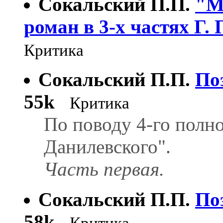
Сокальский П.П.
"М
роман в 3-х частях Г.
Критика
Сокальский П.П.
По
55k
Критика
Пo поводу 4-го полно
Данилевского".
Часть первая.
Сокальский П.П.
По
58k