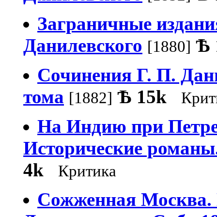
Заграничные издания
Данилевского
Ѣ
[1880]
Сочинения Г. П. Дани
тома
Ѣ
15k
[1882]
Крит
На Индию при Петре 
Исторические романы.
4k
Критика
Сожженная Москва. 