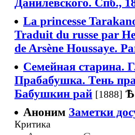
Данилевского. Спб., 1
La princesse Tarakano
Traduit du russe par He
de Arsène Houssaye. Par
Семейная старина. Г.
Прабабушка. Тень прад
Бабушкин рай
Ѣ
[1888]
Аноним
Заметки дос
Критика