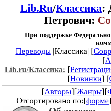
Lib.Ru
/
Классика
:
Петрович:
Со
При поддержке Федеральног
ком
Переводы
|Классика| [
Совр
[
A
[
Регистраци
Lib.ru/Классика:
[
Новинки
] [
[
Авторы
][
Жанры
][
Отсортировано по:[
форме
Об авторе: