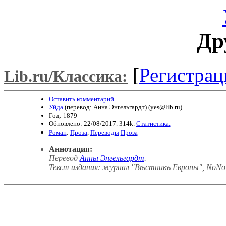
Др
[
Регистрац
Lib.ru/Классика:
Оставить комментарий
Уйда
(перевод: Анна Энгельгардт) (
yes@lib.ru
)
Год: 1879
Обновлено: 22/08/2017. 314k.
Статистика.
Роман
:
Проза
,
Переводы
Проза
Аннотация:
Перевод
Анны Энгельгардт
.
Текст издания: журнал "Вѣстникъ Европы", NoNo 