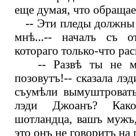
еще думая, что обращае
-- Эти пледы должны 
мнѣ...-- началъ съ о
котораго только-что рас
-- Развѣ ты не мож
позовутъ!-- сказала лэ
съумѣли вымуштровать
лэди Джоанъ? Как
шотландца, вашъ мужъ,
это онъ не говоритъ на