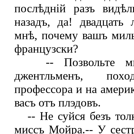
послѣдній разъ видѣл
назадъ, да! двадцать
мнѣ, почему вашъ мил
французски?
-- Позвольте мнѣ,
джентльменъ, пох
профессора и на америк
васъ отъ плэдовъ.
-- Не суйся безъ толк
миссъ Мойра.-- У сест