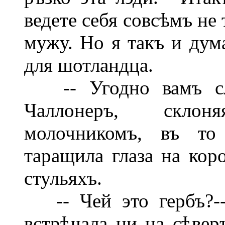
ведете себя совсѣмъ не 
мужу. Но я такъ и дум
для шотландца.
-- Угодно вамъ сли
Чаллонеръ, склон
молочникомъ, въ то
таращила глаза на кор
стульяхъ.
-- Чей это гербъ?-- 
встрѣчала ни на сѣвер