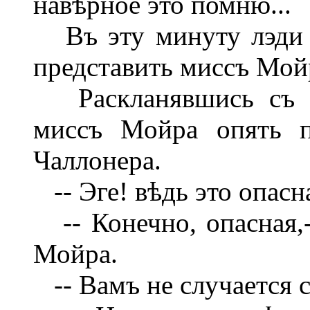
навѣрное это помню...
Въ эту минуту лэди 
представить миссъ Мой
Раскланявшись съ ан
миссъ Мойра опять п
Чаллонера.
-- Эге! вѣдь это опасн
-- Конечно, опасная,-
Мойра.
-- Вамъ не случается 