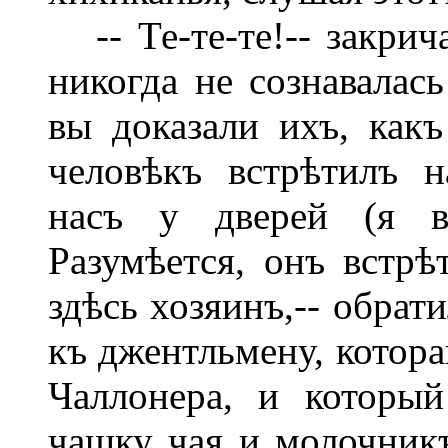
-- Те-те-те!-- закрич
никогда не сознавалас
вы доказали ихъ, как
человѣкъ встрѣтилъ н
насъ у дверей (я в
Разумѣется, онъ встрѣ
здѣсь хозяинъ,-- обрат
къ джентльмену, котора
Чаллонера, и которы
чашку чая и молочникъ