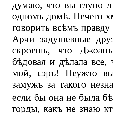
думаю, что вы глупо д
одномъ домѣ. Нечего хм
говорить всѣмъ правду 
Арчи задушевные друз
скроешь, что Джоанъ
бѣдовая и дѣлала все, 
мой, сэръ! Неужто в
замужъ за такого незна
если бы она не была бѣ
горды, какъ не знаю кт