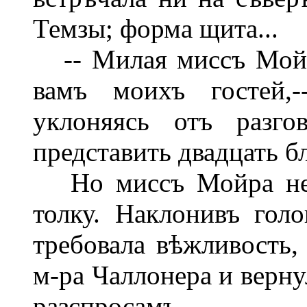
Темзы; форма щита...
-- Милая миссъ Мойра
вамъ моихъ гостей,-
уклоняясь отъ разго
представить двадцать б
Но миссъ Мойра не т
толку. Наклонивъ голо
требовала вѣжливость,
м-ра Чаллонера и верн
разспросамъ.