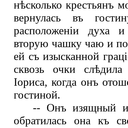
нѣсколько крестьянъ мо
вернулась въ гости
расположеніи духа и
вторую чашку чаю и по
ей съ изысканной грац
сквозь очки слѣдила
Іориса, когда онъ ото
гостиной.
-- Онъ изящный и пр
обратилась она къ св