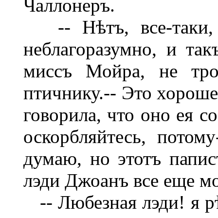
Чаллонеръ.
-- Нѣтъ, все-таки, 
неблагоразумно, и так
миссъ Мойра, не тро
птичнику.-- Это хороше
говорила, что оно ея с
оскорбляйтесь, потому
думаю, но этотъ папис
лэди Джоанъ все еще м
-- Любезная лэди! я р