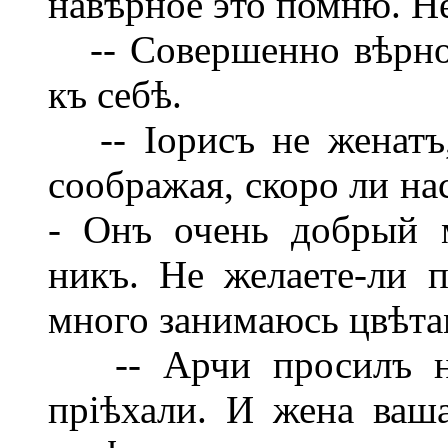
навѣрное это помню. Не
-- Совершенно вѣрно,
къ себѣ.
-- Іорисъ не женатъ,
соображая, скоро ли на
- Онъ очень добрый 
никъ. Не желаете-ли 
много занимаюсь цвѣтам
-- Арчи просилъ на
пріѣхали. И жена ваш