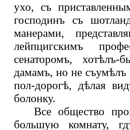
ухо, съ приставленн
господинъ съ шотлан
манерами, представл
лейпцигскимъ проф
сенаторомъ, хотѣлъ-
дамамъ, но не съумѣлъ 
пол-дорогѣ, дѣлая ви
болонку.
Все общество прошл
большую комнату, гд