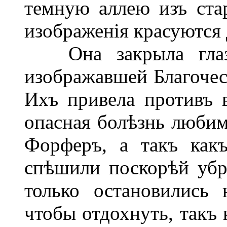
темную аллею изъ стар
изображенія красуются 
Она закрыла глаза,
изображавшей Благочес
Ихъ привела противъ 
опасная болѣзнь любим
Форферъ, а такъ какъ
спѣшили поскорѣй убр
только остановились
чтобы отдохнуть, такъ 