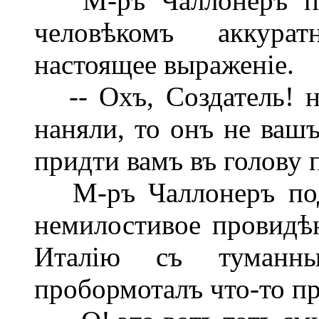
М-ръ Чаллонеръ попр
человѣкомъ аккурат
настоящее выраженіе.
-- Охъ, Создатель! н
наняли, то онъ не вашъ
придти вамъ въ голову 
М-ръ Чаллонеръ поду
немилостивое провидѣн
Италію съ туманны
пробормоталъ что-то про