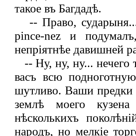
такое въ Багдадѣ.
-- Право, сударыня...
pince-nez и подумал
непріятнѣе давишней ра
-- Ну, ну, ну... нечег
васъ всю подноготную
шутливо. Ваши предки 
землѣ моего кузена
нѣсколькихъ поколѣн
народъ, но мелкіе тор