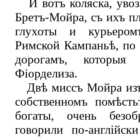
И вотъ коляска, увоз
Бретъ-Мойра, съ ихъ п
глухоты и курьером
Римской Кампаньѣ, по
дорогамъ, которыя
Фіорделиза.
Двѣ миссъ Мойра изъ
собственномъ помѣст
богаты, очень безоб
говорили по-англійс