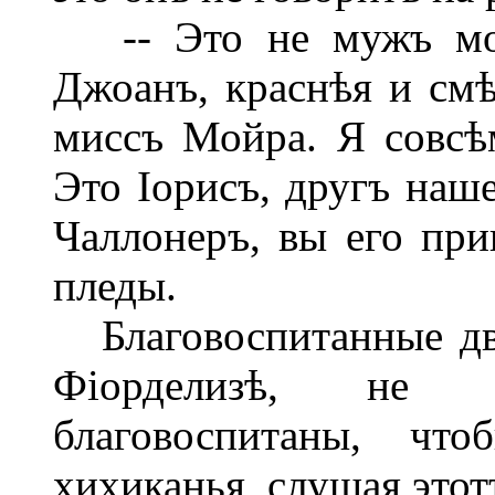
-- Это не мужъ мой,
Джоанъ, краснѣя и смѣ
миссъ Мойра. Я совсѣ
Это Іорисъ, другъ наш
Чаллонеръ, вы его при
пледы.
Благовоспитанные два
Фіорделизѣ, не 
благовоспитаны, что
хихиканья, слушая этот