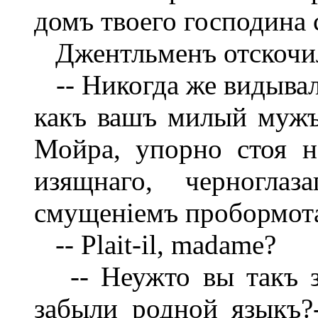
домъ твоего господина 
Джентльменъ отскочил
-- Никогда же видывала
какъ вашъ милый мужъ
Мойра, упорно стоя н
изящнаго, черноглаз
смущеніемъ пробормот
-- Plait-il, madame?
-- Неужто вы такъ за
забыли родной языкъ?