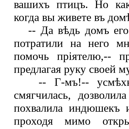
вашихъ птицъ. Но ка
когда вы живете въ дом
-- Да вѣдь домъ его
потратили на него м
помочь пріятелю,-- п
предлагая руку своей м
-- Г-мъ!-- усмѣхну
смягчилась, дозволил
похвалила индюшекъ и
проходя мимо откры