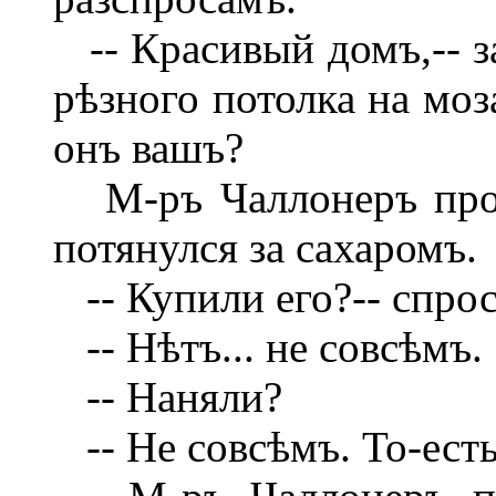
-- Красивый домъ,-- за
рѣзного потолка на моз
онъ вашъ?
М-ръ Чаллонеръ проб
потянулся за сахаромъ.
-- Купили его?-- спро
-- Нѣтъ... не совсѣмъ.
-- Наняли?
-- Не совсѣмъ. То-есть 