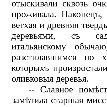
отыскивали сквозь очк
проживала. Наконецъ, 
ветхая и древняя твер
деревьями, съ са
итальянскому обычаю
разстилавшимся по 
которыхъ произростали
оливковыя деревья.
-- Славное помѣстье
замѣтила старшая мисс