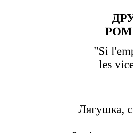
ДР
РОМ
"Si l'em
les vic
Лягушка, с