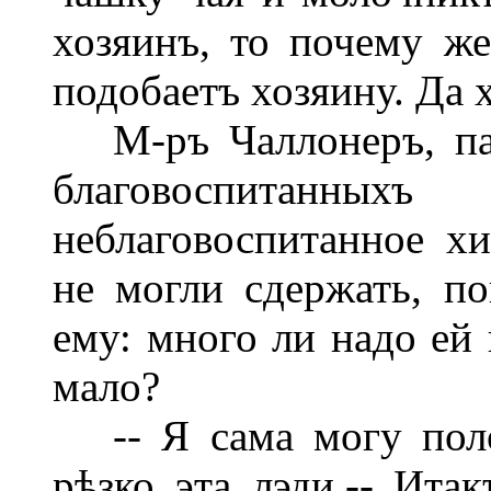
хозяинъ, то почему же
подобаетъ хозяину. Да 
М-ръ Чаллонеръ, пам
благовоспитан
неблаговоспитанное хи
не могли сдержать, п
ему: много ли надо ей
мало?
-- Я сама могу полож
рѣзко эта лэди.-- Ита