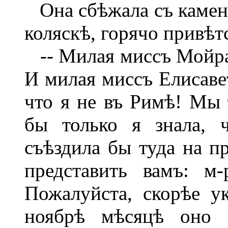
Она сбѣжала съ каменн
коляскѣ, горячо привѣ
-- Милая миссъ Мойра,
И милая миссъ Елисавет
что я не въ Римѣ! Мы 
бы только я знала, ч
съѣздила бы туда на п
представить вамъ: м-
Пожалуйста, скорѣе у
ноябрѣ мѣсяцѣ оно 