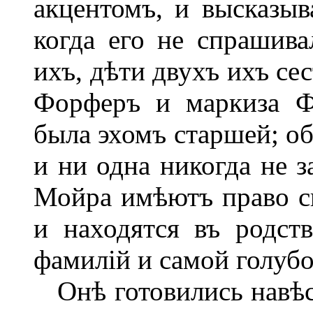
акцентомъ, и высказыв
когда его не спрашив
ихъ, дѣти двухъ ихъ се
Форферъ и маркиза Ф
была эхомъ старшей; об
и ни одна никогда не з
Мойра имѣютъ право си
и находятся въ родст
фамилій и самой голуб
Онѣ готовились навѣс