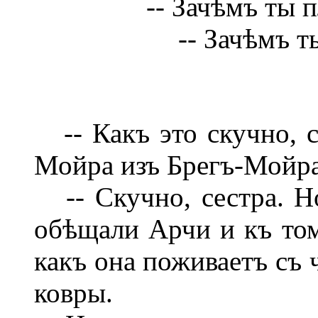
-- Зачѣмъ ты 
-- Зачѣмъ т
-- Какъ это скучно, се
Мойра изъ Брегъ-Мойра
-- Скучно, сестра. 
обѣщали Арчи и къ том
какъ она поживаетъ съ 
ковры.