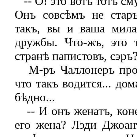
-- О! это вотъ тотъ см
Онъ совсѣмъ не старъ
такъ, вы и ваша мила
дружбы. Что-жъ, это т
странѣ папистовъ, сэръ
М-ръ Чаллонеръ пробо
что такъ водится... до
бѣдно...
-- И онъ женатъ, коне
его жена? Лэди Джоан