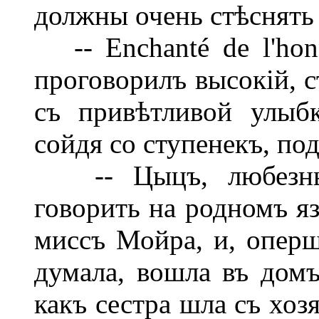
должны очень стѣснять ва
-- Enchanté de l'honn
проговорилъ высокій, 
съ привѣтливой улыб
сойдя со ступенекъ, под
-- Цыцъ, любезный
говорить на родномъ яз
миссъ Мойра, и, оперш
думала, вошла въ домъ
какъ сестра шла съ хоз