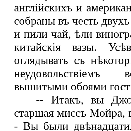
англійскихъ и америка
собраны въ честь двух
и пили чай, ѣли виногр
китайскія вазы. Усѣ
оглядывать съ нѣкото
неудовольствіемъ в
вышитыми обоями гост
-- Итакъ, вы Джоанъ
старшая миссъ Мойра, г
- Вы были двѣнадцати