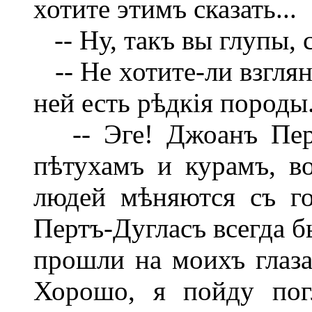
хотите этимъ сказать...
-- Ну, такъ вы глупы, 
-- Не хотите-ли взгля
ней есть рѣдкія породы.
-- Эге! Джоанъ Перт
пѣтухамъ и курамъ, во
людей мѣняются съ г
Пертъ-Дугласъ всегда б
прошли на моихъ глаза
Хорошо, я пойду пог