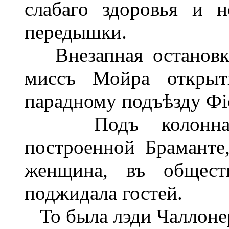
слабаго здоровья и н
передышки.
Внезапная остановка
миссъ Мойра открыт
парадному подъѣзду Фі
Подъ колоннадой 
построенной Браманте,
женщина, въ общест
поджидала гостей.
То была лэди Чаллоне