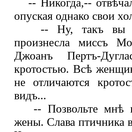
-- Никогда,-- отвѣча
опуская однако свои хо
-- Ну, такъ вы осо
произнесла миссъ Мо
Джоанъ Пертъ-Дугла
кротостью. Всѣ женщи
не отличаются крото
видъ...
-- Позвольте мнѣ по
жены. Слава птичника в