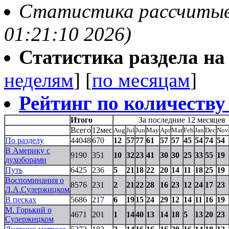
Статистика рассчитывае
01:21:10 2026)
Статистика раздела на t
неделям
] [
по месяцам
]
Рейтинг по количеству
Итого
За последние 12 месяцев
Всего
12мес
Aug
Jul
Jun
May
Apr
Mar
Feb
Jan
Dec
Nov
По разделу
44048
670
12
57
77
61
57
57
45
54
74
54
В Америку с
9190
351
10
32
23
41
30
30
25
33
55
19
духоборами
Путь
6425
236
5
21
18
22
20
14
11
18
25
19
Воспоминания о
8576
231
2
21
22
28
16
23
12
24
17
23
Л.А.Сулержицком
В песках
5686
217
6
19
15
24
29
12
14
11
16
19
М. Горький о
4671
201
1
14
40
13
14
18
5
13
20
23
Сулержицком