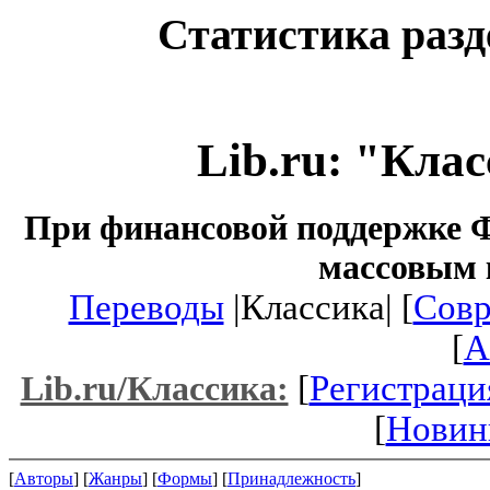
Статистика разд
Lib.ru: "Кла
При финансовой поддержке Ф
массовым 
Переводы
|Классика| [
Совр
[
A
[
Регистраци
Lib.ru/Классика:
[
Новин
[
Авторы
] [
Жанры
] [
Формы
] [
Принадлежность
]