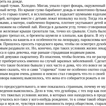
реть на дожде.
ий туман. Холодно. Мигая, уныло горит фонарь, окруженный м
дный ветер. Но крыше гулко барабанит дождь и монотонно бульк
о-то горько плачет, и всхлипывает, и вздыхает шумными вздоха
, которые вместе с детьми лежат вповалку на полу. Тогда эта 
ками, а матери, озабоченно бормоча, плотнее укутывают детей и 
ожим на собачий лай. Иногда в дальнем углу, точно сговорившис
и железные крыши грохотали так, точно их срывали. Спать было
дно трепал их, и брезенты шумели и хлопали, как флаги. В эту 
вались на кашель и в особенности на лихорадку, пароксизмы ко
 Пришлось просить городского врача, чтобы он осмотрел духоб
вым раздавали их. Но, конечно, при таких условиях жизни лекар
носа и одна девочка, еще раньше страдавшая водяным раком.
 девушки скарлатину. Из опасения, чтобы болезнь эта не распр
 приберегалось именно на случай заразных заболеваний. Сделать
 что такие болезни бывали у них часто и дома, что это вовсе не з
жно сказать, что и сами "старички" тоже не особенно охотно сод
м видом очень длинно и неясно стал говорить что-то о своей же
овора наконец выяснилось, что жена его собирается рожать и он 
его предосудительного, и мне показалось странным, почему ее 
едения выяснились. Дело в том, что духоборы, с тех пор как по
и тех тяжелых условиях жизни, в которых они находились в продо
учалось все-таки у кого-нибудь рождение, то к семье такой обще
а и муж ее, чувствуя свою виновность перед обществом, старал