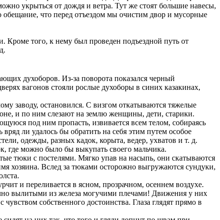
ожно укрыться от дождя и ветра. Тут же стоят большие навесы,
о обещание, что перед отъездом мы очистим двор и мусорные
и. Кроме того, к нему был проведен подъездной путь от
д.
ющих духоборов. Из-за поворота показался черный
дверях вагонов стояли рослые духоборы в синих казакинах,
ому заводу, остановился. С визгом откатываются тяжелые
не, и по ним слезают на землю женщины, дети, старики.
ающуюся под ним пропасть, извивается всем телом, собираясь
ь вряд ли удалось бы обратить на себя этим путем особое
ли, одежды, разных кадок, корыта, ведер, ухватов и т. д.
ок, где можно было бы выкупать своего мальчика.
ые тюки с постелями. Мягко упав на насыпь, они скатываются
 имя хозяина. Вслед за тюками осторожно выгружаются сундуки,
олста.
чит и переливается в ясном, прозрачном, осеннем воздухе.
очно вылитыми из железа могучими плечами! Движения у них
с чувством собственного достоинства. Глаза глядят прямо в
идят на них так, что того и гляди лопнут по швам при