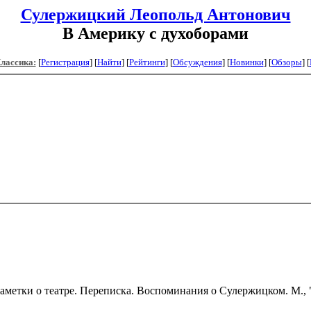
Сулержицкий Леопольд Антонович
В Америку с духоборами
Классика:
[
Регистрация
]
[
Найти
] [
Рейтинги
] [
Обсуждения
] [
Новинки
] [
Обзоры
] [
заметки о театре. Переписка. Воспоминания о Сулержицком.
М., 