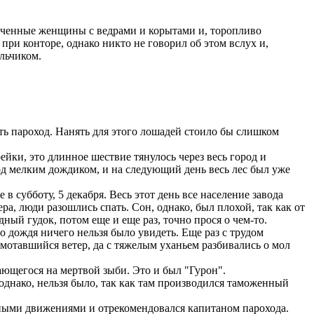
боченные женщины с ведрами и корытами и, торопливо
при конторе, однако никто не говорил об этом вслух и,
альчиком.
ть пароход. Нанять для этого лошадей стоило бы слишком
ки, это длинное шествие тянулось через весь город и
д мелким дождиком, и на следующий день весь лес был уже
 субботу, 5 декабря. Весь этот день все население завода
ра, люди разошлись спать. Сон, однако, был плохой, так как от
дный гудок, потом еще и еще раз, точно прося о чем-то.
 дождя ничего нельзя было увидеть. Еще раз с трудом
 мотавшийся ветер, да с тяжелым уханьем разбивались о мол
ающегося на мертвой зыби. Это и был "Гурон".
 однако, нельзя было, так как там производился таможенный
нными движениями и отрекомендовался капитаном парохода.