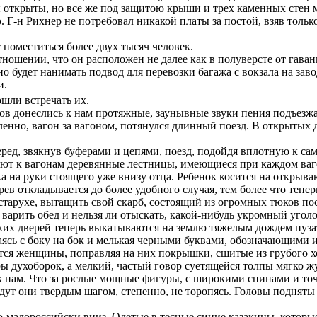
 открыты, но все же под защитою крыши и трех каменных стен м
 Г-н Рихнер не потребовал никакой платы за постой, взяв тольк
поместиться более двух тысяч человек.
ошении, что он расположен не далее как в полуверсте от гаван
о будет нанимать подвод для перевозки багажа с вокзала на заво
и.
ошли встречать их.
в донеслись к нам протяжные, заунывные звуки пения подъезжа
дленно, вагон за вагоном, потянулся длинный поезд. В открытых 
ред, звякнув буферами и цепями, поезд, подойдя вплотную к сам
ют к вагонам деревянные лестницы, имеющиеся при каждом ваго
ка на руки стоящего уже внизу отца. Ребенок косится на открыв
рев откладывается до более удобного случая, тем более что тепер
тарухе, вытащить свой скарб, состоящий из огромных тюков посте
т варить обед и нельзя ли отыскать, какой-нибудь укромный угол
ких дверей теперь выкатываются на землю тяжелым дождем пузат
ваясь с боку на бок и мелькая черными буквами, обозначающими
ются женщины, поправляя на них покрышки, сшитые из грубого х
духоборок, а мелкий, частый говор суетящейся толпы мягко жур
к нам. Что за рослые мощные фигуры, с широкими спинами и т
дут они твердым шагом, степенно, не торопясь. Головы подняты 
алороссийски вниз. Одетые в тесные синие казакины, которые с