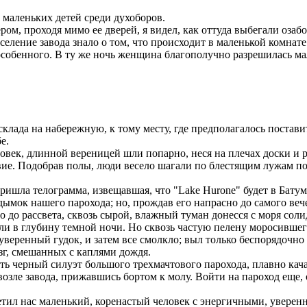
маленьких детей среди духоборов.
м, проходя мимо ее дверей, я видел, как оттуда выбегали оза
еление завода знало о том, что происходит в маленькой комнате 
 особенного. В ту же ночь женщина благополучно разрешилась м
клада на набережную, к тому месту, где предполагалось постави
е.
к, длинной вереницей шли попарно, неся на плечах доски и рей
вие. Подобрав полы, люди весело шагали по блестящим лужам по
шла телограмма, извещавшая, что "Lake Hurone" будет в Батуме в
ымок нашего парохода; но, прождав его напрасно до самого вече
о до рассвета, сквозь сырой, влажный туман донесся с моря соли
ли в глубину темной ночи. Но сквозь частую пелену моросившего
уверенный гудок, и затем все смолкло; выл только беспорядочно
зг, смешанных с каплями дождя.
ть черный силуэт большого трехмачтового парохода, плавно кач
возле завода, прижавшись бортом к молу. Войти на пароход еще,
етил нас маленький, коренастый человек с энергичными, увере