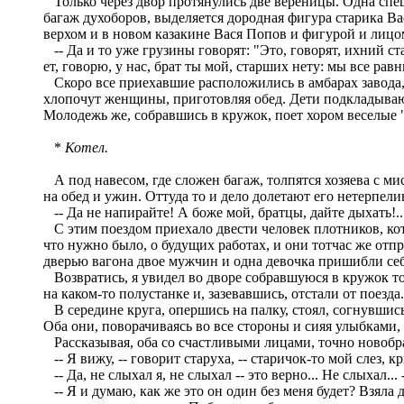
Только через двор протянулись две вереницы. Одна спеши
багаж духоборов, выделяется дородная фигура старика В
верхом и в новом казакине Вася Попов и фигурой и лицом
-- Да и то уже грузины говорят: "Это, говорят, ихний ста
ет, говорю, у нас, брат ты мой, старших нету: мы все рав
Скоро все приехавшие расположились в амбарах завода,
хлопочут женщины, приготовляя обед. Дети подкладывают
Молодежь же, собравшись в кружок, поет хором веселые 
*
Котел.
А под навесом, где сложен багаж, толпятся хозяева с ми
на обед и ужин. Оттуда то и дело долетают его нетерпел
-- Да не напирайте! А боже мой, братцы, дайте дыхать!.. Т
С этим поездом приехало двести человек плотников, кот
что нужно было, о будущих работах, и они тотчас же отп
дверью вагона двое мужчин и одна девочка пришибли себ
Возвратись, я увидел во дворе собравшуюся в кружок то
на каком-то полустанке и, зазевавшись, отстали от поезд
В середине круга, опершись на палку, стоял, согнувшись,
Оба они, поворачиваясь во все стороны и сияя улыбками,
Рассказывая, оба со счастливыми лицами, точно новобра
-- Я вижу, -- говорит старуха, -- старичок-то мой слез, 
-- Да, не слыхал я, не слыхал -- это верно... Не слыхал..
-- Я и думаю, как же это он один без меня будет? Взяла да