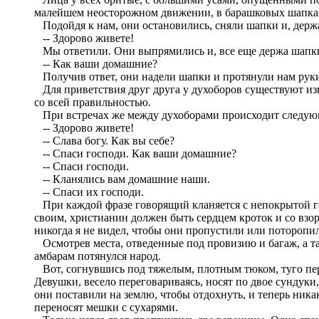
малейшем неосторожном движении, в барашковых шапках,
Подойдя к нам, они остановились, сняли шапки и, держа
-- Здорово живете!
Мы ответили. Они выпрямились и, все еще держа шапки 
-- Как ваши домашние?
Получив ответ, они надели шапки и протянули нам рук
Для приветствия друг друга у духоборов существуют изве
со всей правильностью.
При встречах же между духоборами происходит следую
-- Здорово живете!
-- Слава богу. Как вы себе?
-- Спаси господи. Как ваши домашние?
-- Спаси господи.
-- Кланялись вам домашние наши.
-- Спаси их господи.
При каждой фразе говорящий кланяется с непокрытой голо
своим, христианин должен быть сердцем кроток и со взор
никогда я не видел, чтобы они пропустили или поторопи
Осмотрев места, отведенные под провизию и багаж, а так
амбарам потянулся народ.
Вот, согнувшись под тяжелым, плотным тюком, туго пер
Девушки, весело переговариваясь, носят по двое сундуки
они поставили на землю, чтобы отдохнуть, и теперь ника
переносят мешки с сухарями.