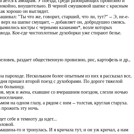
игается к амбарам. У поезда, среди разбирающих провизию и
спокойно, внушительно. В черной смушковой шапке с красным
как хорошо он выглядит.
ивал: "Ты что же, говорит, старший, что ли, тут?" -- Э, не-е-
й верх на шапке смущает, -- добавляет он, добродушно смеясь.
дымились костры с черными казанами*, возле которых
вода. Кое-где чистоплотные духоборки уже стирают белье.
еловек, раздает общественную провизию, рис, картофель и др.,
а пароходе. Нескольким более опытным из них я рассказал все,
одня пришел второй поезд с духоборами. По дороге тяжелой
ую больницу.
ов, муж и жена, ехавшие со вчерашним поездом, слезли ночью
дносельчане.
м на одном глазу, а рядом с ним -- толстая, круглая старуха.
 прожить эту ночь.
т себе в темноту да идет...
оловой.
 машина-то и тронулась. И я кричала тут, и он уж кричал, а нам