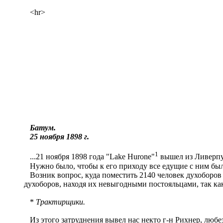
<hr>
Батум.
25 ноября 1898 г.
1
...21 ноября 1898 года "Lake Hurone"
вышел из Ливерпу
Нужно было, чтобы к его приходу все едущие с ним был
Возник вопрос, куда поместить 2140 человек духоборов 
духоборов, находя их невыгодными постояльцами, так как
*
Трактирщики.
Из этого затруднения вывел нас некто г-н Рихнер, любез