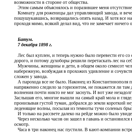
возможности в стороне от общества.
Этим самым объяснялось и поразившее меня отсутствие 
Комнату для роженицы дал управляющий завода, и вечеро
пошушукавшись, возвращались опять назад. И хотя все нас
проходя мимо, всякий делал вид, что не замечает ничего
Батум.
7 декабря 1898 г.
Лес был куплен, и теперь нужно было перевести его со с
дорого, и потому духоборы решили перетаскать лес на себ
Мужчины, женщины и дети, в общем около семисот челове
набережную, возбуждая в прохожих удивление и сочувст
сложен у завода.
А парохода все не было. Наконец из Константинополя при
напряженно следило за горизонтом, не покажется ли там д
волнения почти никто не мог заснуть. И вот уже незадолг
Заслышав его, многие вышли на самый край мола и гляде
пронизывая густой туман, добрался до земли короткий не
леденящие волны, посылая из темноты тучи соленых бры
И только на рассвете далеко на рейде можно было увиде
Через несколько часов он зашел в гавань и остановился 
осмотр.
Часа в три наконец нас пустили. В кают-компании встр