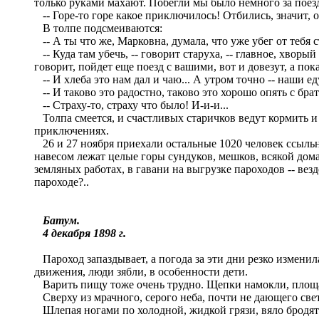
только руками махают. Побегли мы было немного за поездо
-- Горе-то горе какое приключилось! Отбились, значит, о
В толпе подсмеиваются:
-- А ты что же, Марковна, думала, что уже убег от тебя 
-- Куда там убечь, -- говорит старуха, -- главное, хворы
говорит, пойдет еще поезд с вашими, вот и довезут, а пока
-- И хлеба это нам дал и чаю... А утром точно -- наши еду
-- И таково это радостно, таково это хорошо опять с брат
-- Страху-то, страху что было! И-и-и...
Толпа смеется, и счастливых старичков ведут кормить и 
приключениях.
26 и 27 ноября приехали остальные 1020 человек ссыльны
навесом лежат целые горы сундуков, мешков, всякой дом
земляных работах, в гавани на выгрузке пароходов -- ве
пароходе?..
Батум.
4 декабря 1898 г.
Пароход запаздывает, а погода за эти дни резко изменил
движения, люди зябли, в особенности дети.
Варить пищу тоже очень трудно. Щепки намокли, площад
Сверху из мрачного, серого неба, почти не дающего све
Шлепая ногами по холодной, жидкой грязи, вяло бродят