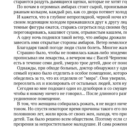
стараются раздуть дымящиеся щепки, которые не хотят го
По ночам в огромных амбарах стоит сырой, пронизывающ
ржаным кольцом, каждый раз, как со двора потянет холо
И кажется, что в глубине непроглядной, черной ночи кт
своим леденящим холодом прижавшихся друг к другу людей
темные фигуры ежатся, стараясь согреться под своими бур
переговариваясь, кашляют сухим, отрывистым кашлем, пох
А одну ночь поднялся такой ветер, что амбары дрожали 
завесить ими открытые стороны амбаров. Ветер немилосер
Благодаря такой погоде люди стали болеть. Многие жало
Страшно было, чтобы не появилась какая-либо эпидемия.
прописывал им лекарства, а вечером мы с Васей Черненко
есть в течение семи дней, умерло трое детей, двое от по
Однажды, при обходе больных, доктор обнаружил у одной
семьей нужно было отделить в особое помещение, которое
обиделись за то, что их отделяли от "мира". Они уверяли,
переселить их и изолировать от остальных людей, хотя ну
Сегодня ко мне подошел один из духоборов и со смущенны
чтобы я никому ничего не говорил... После длинного разг
уединенное помещение.
В том, что женщина собиралась рожать, я не видел нич
тоном. Но спустя некоторое время причины такого его пов
половиною лет, жили врозь от своих жен, находя, что пр
детей. Так было решено всем обществом. Поэтому если сл
презрения за непростительное малодушие. И сама рожениц