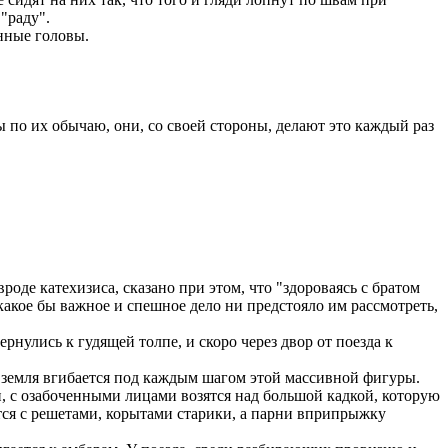
"раду".
нные головы.
ы по их обычаю, они, со своей стороны, делают это каждый раз
де катехизиса, сказано при этом, что "здороваясь с братом
какое бы важное и спешное дело ни предстояло им рассмотреть,
нулись к гудящей толпе, и скоро через двор от поезда к
 земля вгибается под каждым шагом этой массивной фигуры.
ми, с озабоченными лицами возятся над большой кадкой, которую
утся с решетами, корытами старики, а парни вприпрыжку