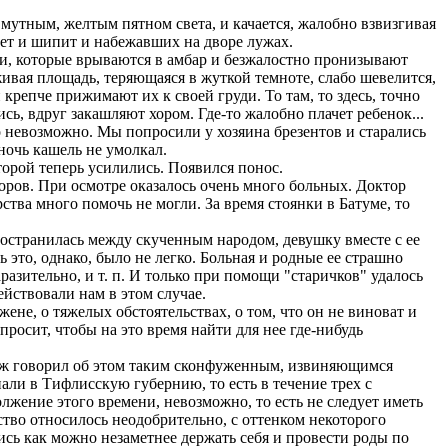
утным, желтым пятном света, и качается, жалобно взвизгивая
ает и шипит и набежавших на дворе лужах.
ми, которые врываются в амбар и безжалостно пронизывают
живая площадь, теряющаяся в жуткой темноте, слабо шевелится,
крепче прижимают их к своей груди. То там, то здесь, точно
ь, вдруг закашляют хором. Где-то жалобно плачет ребенок...
 невозможно. Мы попросили у хозяина брезентов и старались
ночь кашель не умолкал.
торой теперь усилились. Появился понос.
оров. При осмотре оказалось очень много больных. Доктор
ства много помочь не могли. За время стоянки в Батуме, то
остранилась между скученным народом, девушку вместе с ее
 это, однако, было не легко. Больная и родные ее страшно
аразительно, и т. п. И только при помощи "старичков" удалось
ействовали нам в этом случае.
не, о тяжелых обстоятельствах, о том, что он не виноват и
просит, чтобы на это время найти для нее где-нибудь
муж говорил об этом таким сконфуженным, извиняющимся
пали в Тифлисскую губернию, то есть в течение трех с
лжение этого времени, невозможно, то есть не следует иметь
ство относилось неодобрительно, с оттенком некоторого
ись как можно незаметнее держать себя и провести роды по