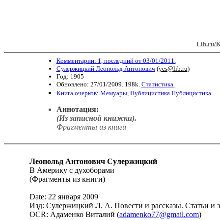
Lib.ru/
Комментарии: 1, последний от 03/01/2011.
Сулержицкий Леопольд Антонович
(
yes@lib.ru
)
Год: 1905
Обновлено: 27/01/2009. 198k.
Статистика.
Книга очерков
:
Мемуары
,
Публицистика
Публицистика
Аннотация:
(Из записной книжки).
Фрагменты из книги
Леопольд Антонович Сулержицкий
В Америку с духоборами
(
Фрагменты из книги
)
Date: 22 января
2009
Изд:
Сулержицкий Л. А. Повести и рассказы. Статьи и 
OCR: Адаменко Виталий (
adamenko77@gmail.com
)