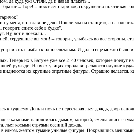
м, да куда уж! Стали, да и давай плакать...
т братии... Горе! -- поясняет старичок, сокрушенно покачивая го
старичок?
й он у меня, вот главное дело. Пошли мы на станцию, а начальник-
, говорит, спите себе в будке".
т. Ну, вот и доехали...
ией, сердешные вы мои! -- говорит, улыбаясь во все стороны, ста
устраивать в амбар к односельчанам. И долго еще можно было их
х. Теперь их в Батуме уже все 2140 человек, которые поедут н
ашней рухляди. На всех улицах города встречаются идущие куда-
зде виднеются их крупные опрятные фигуры. Страшно делается, ка
ась к худшему. День и ночь не переставая льет дождь, двор напо
ь с казанами наполнилась дымом, который, смешавшись с тумано
та, льет косыми струями осенний дождь.
 в едком, желтом тумане унылые фигуры. Покрывшись мешками, 