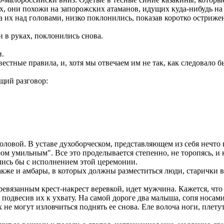
 они похожи на запорожских атаманов, идущих куда-нибудь на 
 их над головами, низко поклонились, показав коротко остриже
в руках, поклонились снова.
и.
стные правила, и, хотя мы отвечаем им не так, как следовало б
щий разговор:
вой. В уставе духоборческом, представляющем из себя нечто вро
ом умильным". Все это проделывается степенно, не торопясь, и 
лись бы с исполнением этой церемонии.
же и амбары, в которых должны разместиться люди, старички вер
евязанным крест-накрест веревкой, идет мужчина. Кажется, что
, подвесив их к ухвату. На самой дороге два малыша, сопя носа
к не могут изловчиться поднять ее снова. Еле волоча ноги, плет