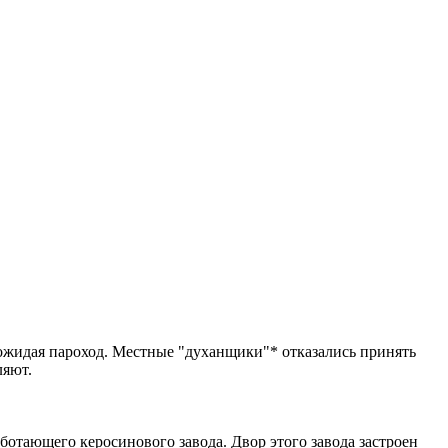
 ожидая пароход. Местные "духанщики"* отказались принять
ляют.
ботающего керосинового завода. Двор этого завода застроен