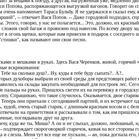
т за вещами к поезду, а другая, нагруженная уже, медленно дв
аси Попова, распоряжающегося выгрузкой вагонов. Говорит он 
 очень напоминает Тараса Бульбу. Я не удержался и сказал ему, 
рший", -- отвечает Вася Попов. -- Даже городовой подходил, спраш
ны. Этого, говорю, у нас не полагается... Это, должно, их красны
 сложив свой багаж и провизию под навесом. По всему двору за
 в огонь щепки, которые нам привезли в подарок с соседнего за
"стишки", как называют они свои песни.
сками и мешками в руках. Здесь Вася Черенков, живой, горячий ч
ивые вскрикивания:
ебе на скольки душ?.. Ну, куды я тебе буду сыпать?.. А?..
орых духоборы выбрали из своей среды для предстоящих работ н
равились на склады закупать необходимый для построек лес. Сег
е пальцы на руках. Пришлось свезти их на перевязку в городск
лпу. Спрашиваю, что такое случилось. Оказывается, двое старик
а. Теперь они приехали с сегодняшней партией, и их встречают о
 худой, очень старый старик, с длинным красным носом и с бельмо
 отвечали на приветствия и рассказывали о том, как им пришлось
чные, поглядывали друг на друга.
кричу, куда же ты, Миша? А он и не слыхал, должно, любошный, иде
. -- подтверждает скороговоркой старичок, кивая на все стороны г
 и слезла. Меня тут все еще не пускали, -- ан, пока догнала его,