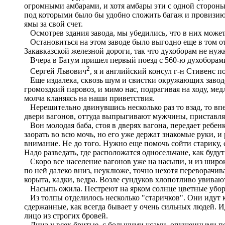
огромными амбарами, и хотя амбары эти с одной стороны
под которыми было бы удобно сложить багаж и провизию.
ямы за свой счет.
Осмотрев здания завода, мы убедились, что в них может 
Остановиться на этом заводе было выгодно еще в том отн
Закавказской железной дороги, так что духоборам не нужн
Вчера в Батум пришел первый поезд с 560-ю духоборам
2
Сергей Львович
, я и английский консул г-н Стивенс п
Еще издалека, сквозь шум и свистки окружающих заводо
громоздкий паровоз, и мимо нас, подрагивая на ходу, ме
молча кланяясь на наши приветствия.
Нерешительно двинувшись несколько раз то взад, то впе
двери вагонов, оттуда выпрыгивают мужчины, приставля
Вон молодая баба, стоя в дверях вагона, передает ребен
заорать во всю мочь, но его уже держат знакомые руки, и 
внимание. Не до того. Нужно еще помочь сойти старику, с
Надо разведать, где расположатся односельчане, как буду
Скоро все население вагонов уже на насыпи, и из широ
по ней далеко вниз, неуклюже, точно нехотя переворачи
корыта, кадки, ведра. Возле сундуков хлопотливо увива
Насыпь ожила. Пестреют на ярком солнце цветные уборы 
Из толпы отделилось несколько "старичков". Они идут 
сдержанные, как всегда бывает у очень сильных людей. И
лицо из строгих бровей.
Лица у всех бритые, с большими усами, опущенными по-м