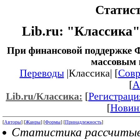
Статист
Lib.ru: "Классика
При финансовой поддержке Ф
массовым 
Переводы
|Классика| [
Совр
[
A
[
Регистраци
Lib.ru/Классика:
[
Новин
[
Авторы
] [
Жанры
] [
Формы
] [
Принадлежность
]
Статистика рассчитывае