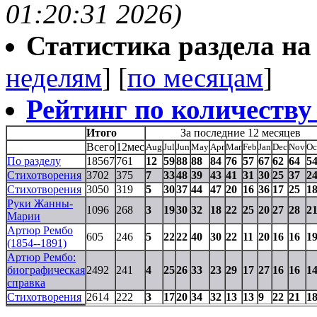
01:20:31 2026)
Статистика раздела на t
неделям
] [
по месяцам
]
Рейтинг по количеству
Итого
За последние 12 месяцев
Всего
12мес
Aug
Jul
Jun
May
Apr
Mar
Feb
Jan
Dec
Nov
Oc
По разделу
18567
761
12
59
88
88
84
76
57
67
62
64
5
Стихотворения
3702
375
7
33
48
39
43
41
31
30
25
37
2
Стихотворения
3050
319
5
30
37
44
47
20
16
36
17
25
1
Руки Жанны-
1096
268
3
19
30
32
18
22
25
20
27
28
2
Марии
Артюр Рембо
605
246
5
22
22
40
30
22
11
20
16
16
1
(1854--1891)
Артюр Рембо:
биографическая
2492
241
4
25
26
33
23
29
17
27
16
16
1
справка
Стихотворения
2614
222
3
17
20
34
32
13
13
9
22
21
1