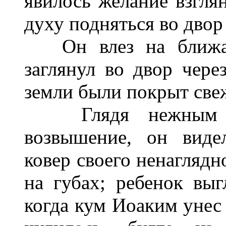
явилось желание взглян
духу подняться во двор
Он влез на ближай
заглянул во двор чере
земли были покрыт све
Глядя нежным вз
возвышение, он виде
ковер своего ненагляд
на губах; ребенок выг
когда кум Иоаким унес 