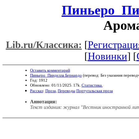
Пиньеро_Пи
Арома
[
Регистраци
Lib.ru/Классика:
[
Новинки
] [
Оставить комментарий
Пиньеро_Пинделла Бернардо
(перевод: Без указания переводч
Год: 1912
Обновлено: 01/11/2025. 17k.
Статистика.
Рассказ
:
Проза
,
Переводы
Португальская проза
Аннотация:
Текст издания: журнал "Вестник иностранной лит