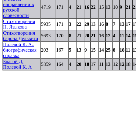
направлении в
4719
171
4
21
16
22
15
13
10
9
21
2
русской
словесности
Стихотворения
5935
171
3
22
29
13
16
8
7
13
17
1
Н. Языкова
Стихотворения
5693
170
8
21
20
21
16
12
4
11
14
1
барона Дельвига
Полевой К. А.:
биографическая
203
167
5
13
9
15
14
25
8
18
11
1
справка
Благой Д.
5859
164
4
20
18
17
11
13
12
12
18
1
Полевой К. А