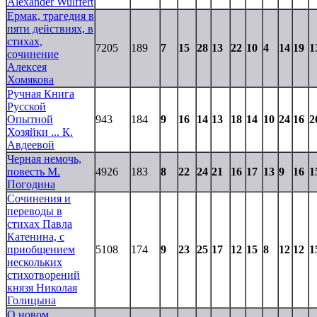
Alexander Wulffert
Ермак, трагедия в
пяти действиях, в
стихах,
7205
189
7
15
28
13
22
10
4
14
19
1
сочинение
Алексея
Хомякова
Ручная Книга
Русской
Опытной
943
184
9
16
14
13
18
14
10
24
16
2
Хозяйки ... К.
Авдеевой
Черная немочь,
повесть М.
4926
183
8
22
24
21
16
17
13
9
16
1
Погодина
Сочинения и
переводы в
стихах Павла
Катенина, с
приобщением
5108
174
9
23
25
17
12
15
8
12
12
1
нескольких
стихотворений
князя Николая
Голицына
О новом