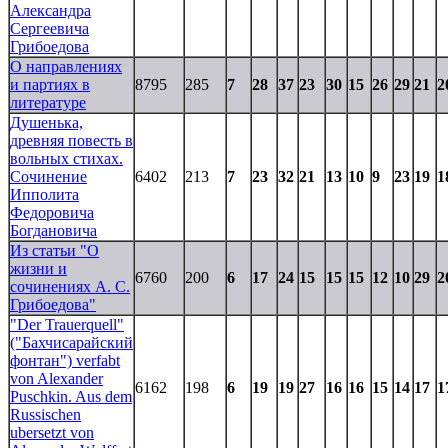
Александра
Сергеевича
Грибоедова
О направлениях
и партиях в
8795
285
7
28
37
23
30
15
26
29
21
2
литературе
Душенька,
древняя повесть в
вольных стихах.
Сочинение
6402
213
7
23
32
21
13
10
9
23
19
1
Ипполита
Федоровича
Богдановича
Из статьи "О
жизни и
6760
200
6
17
24
15
15
15
12
10
29
2
сочинениях А. С.
Грибоедова"
"Der Trauerquell"
("Бахчисарайский
фонтан") verfabt
von Alexander
6162
198
6
19
19
27
16
16
15
14
17
1
Puschkin. Aus dem
Russischen
ubersetzt von