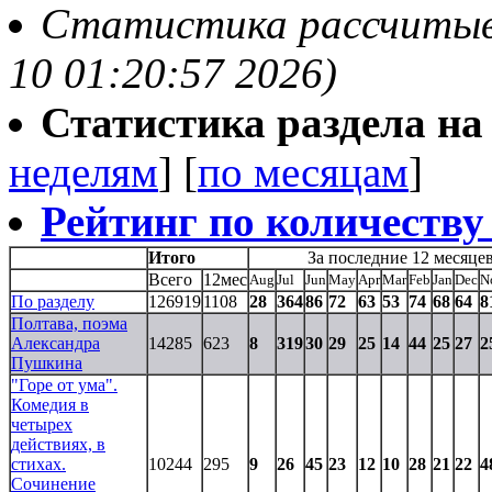
Статистика рассчитыва
10 01:20:57 2026)
Статистика раздела на t
неделям
] [
по месяцам
]
Рейтинг по количеству
Итого
За последние 12 месяце
Всего
12мес
Aug
Jul
Jun
May
Apr
Mar
Feb
Jan
Dec
N
По разделу
126919
1108
28
364
86
72
63
53
74
68
64
8
Полтава, поэма
Александра
14285
623
8
319
30
29
25
14
44
25
27
2
Пушкина
"Горе от ума".
Комедия в
четырех
действиях, в
стихах.
10244
295
9
26
45
23
12
10
28
21
22
4
Сочинение