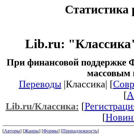
Статистика 
Lib.ru: "Классика
При финансовой поддержке Ф
массовым 
Переводы
|Классика| [
Совр
[
A
[
Регистраци
Lib.ru/Классика:
[
Новин
[
Авторы
] [
Жанры
] [
Формы
] [
Принадлежность
]