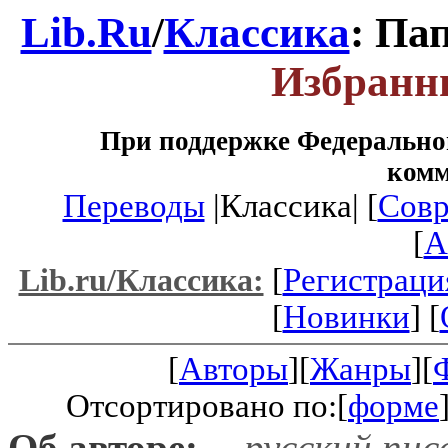
Lib.Ru
/
Классика
: Па
Избранн
При поддержке Федеральног
ком
Переводы
|Классика| [
Совр
[
A
[
Регистраци
Lib.ru/Классика:
[
Новинки
] [
[
Авторы
][
Жанры
][
Отсортировано по:[
форме
Об авторе:
-- русский пис