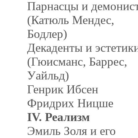
Парнасцы и демонис
(Катюль Мендес,
Бодлер)
Декаденты и эстетик
(Гюисманс, Баррес,
Уайльд)
Генрик Ибсен
Фридрих Ницше
IV. Реализм
Эмиль Золя и его