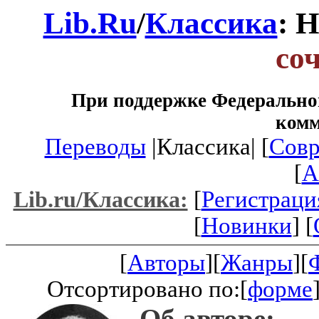
Lib.Ru
/
Классика
: 
со
При поддержке Федеральног
ком
Переводы
|Классика| [
Совр
[
A
[
Регистраци
Lib.ru/Классика:
[
Новинки
] [
[
Авторы
][
Жанры
][
Отсортировано по:[
форме
Об авторе: