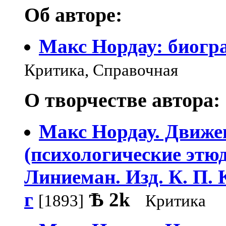
Об авторе:
Макс Нордау: биогр
Критика, Справочная
О творчестве автора:
Макс Нордау. Движе
(психологические этюд
Линиеман. Изд. К. П. 
г
Ѣ
2k
[1893]
Критика