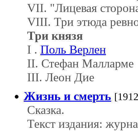
VII. "Лицевая сторон
VIII. Три этюда ревн
Три князя
I .
Поль Верлен
II. Стефан Малларме
III. Леон Дие
Жизнь и смерть
[1912
Сказка.
Текст издания: журна