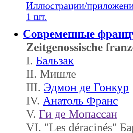
Иллюстрации/приложени
1 шт.
Современные франц
Zeitgenossische franz
I.
Бальзак
II. Мишле
III.
Эдмон де Гонкур
IV.
Анатоль Франс
V.
Ги де Мопассан
VI. "Les déracinés" Б