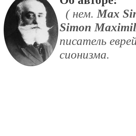
( нем.
Max Si
Simon Maximil
писатель евре
сионизма.