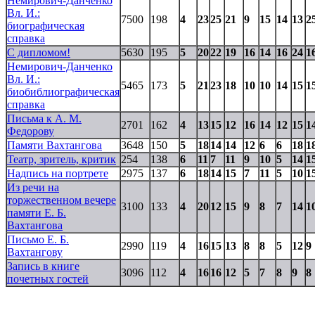
Немирович-Данченко
Вл. И.:
7500
198
4
23
25
21
9
15
14
13
2
биографическая
справка
С дипломом!
5630
195
5
20
22
19
16
14
16
24
1
Немирович-Данченко
Вл. И.:
5465
173
5
21
23
18
10
10
14
15
1
биобиблиографическая
справка
Письма к А. М.
2701
162
4
13
15
12
16
14
12
15
1
Федорову
Памяти Вахтангова
3648
150
5
18
14
14
12
6
6
18
1
Театр, зритель, критик
254
138
6
11
7
11
9
10
5
14
1
Надпись на портрете
2975
137
6
18
14
15
7
11
5
10
1
Из речи на
торжественном вечере
3100
133
4
20
12
15
9
8
7
14
1
памяти Е. Б.
Вахтангова
Письмо Е. Б.
2990
119
4
16
15
13
8
8
5
12
9
Вахтангову
Запись в книге
3096
112
4
16
16
12
5
7
8
9
8
почетных гостей