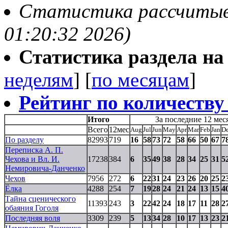
Статистика рассчитывае
01:20:32 2026)
Статистика раздела на t
неделям
] [
по месяцам
]
Рейтинг по количеству
Итого
За последние 12 мес
Всего
12мес
Aug
Jul
Jun
May
Apr
Mar
Feb
Jan
D
По разделу
82993
719
16
58
73
72
58
66
50
67
7
Переписка А. П.
Чехова и Вл. И.
17238
384
6
35
49
38
28
34
25
31
5
Немировича-Данченко
Чехов
7956
272
6
22
31
24
23
26
20
25
2
Ёлка
4288
254
7
19
28
24
21
24
13
15
4
Тайна сценического
11393
243
3
22
42
24
18
17
11
28
2
обаяния Гоголя
Последняя воля
3309
239
5
13
34
28
10
17
13
23
2