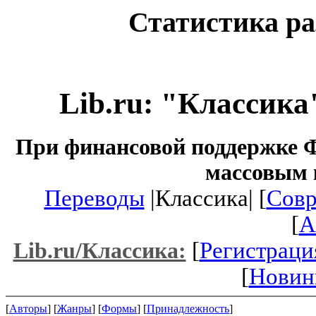
Статистика ра
Lib.ru: "Классика
При финансовой поддержке Ф
массовым 
Переводы
|Классика| [
Совр
[
A
[
Регистраци
Lib.ru/Классика:
[
Новин
[
Авторы
] [
Жанры
] [
Формы
] [
Принадлежность
]