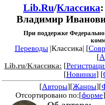
Lib.Ru
/
Классика
Владимир Иванов
При поддержке Федеральног
ком
Переводы
|Классика| [
Совр
[
A
[
Регистраци
Lib.ru/Классика:
[
Новинки
] [
[
Авторы
][
Жанры
][
Отсортировано по:[
форме
Об авторе: