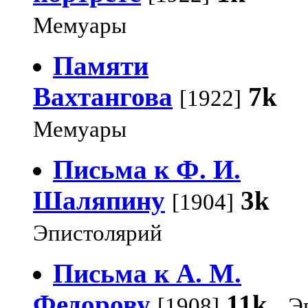
Мемуары
Памяти
Вахтангова
7k
[1922]
Мемуары
Письма к Ф. И.
Шаляпину
3k
[1904]
Эпистолярий
Письма к А. М.
Федорову
11k
[1908]
Э