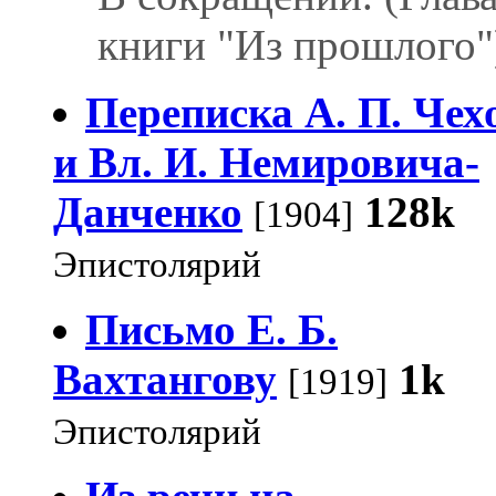
книги "Из прошлого"
Переписка А. П. Чех
и Вл. И. Немировича-
Данченко
128k
[1904]
Эпистолярий
Письмо Е. Б.
Вахтангову
1k
[1919]
Эпистолярий