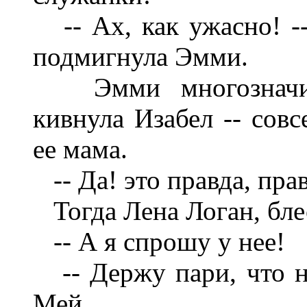
-- Ах, как ужасно! --
подмигнула Эмми.
Эмми многозначите
кивнула Изабел -- совс
ее мама.
-- Да! это правда, правд
Тогда Лена Логан, блес
-- А я спрошу у нее!
-- Держу пари, что не
Мей.