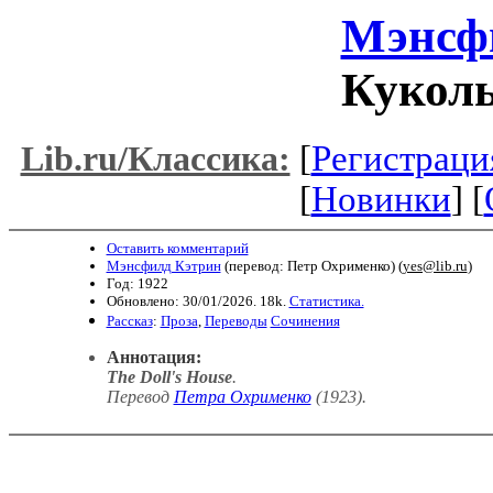
Мэнсф
Кукол
[
Регистраци
Lib.ru/Классика:
[
Новинки
] [
Оставить комментарий
Мэнсфилд Кэтрин
(перевод: Петр Охрименко) (
yes@lib.ru
)
Год: 1922
Обновлено: 30/01/2026. 18k.
Статистика.
Рассказ
:
Проза
,
Переводы
Сочинения
Аннотация:
The Doll's House
.
Перевод
Петра Охрименко
(1923)
.