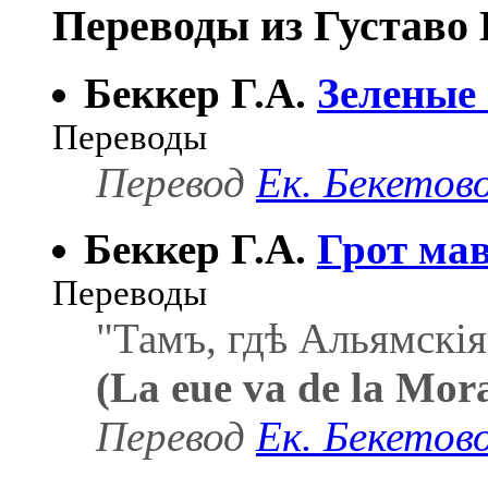
Переводы из Густаво 
Беккер Г.А.
Зеленые 
Переводы
Перевод
Ек. Бекетов
Беккер Г.А.
Грот ма
Переводы
"Тамъ, гдѣ Альямскія
(La eue va de la Mor
Перевод
Ек. Бекетов