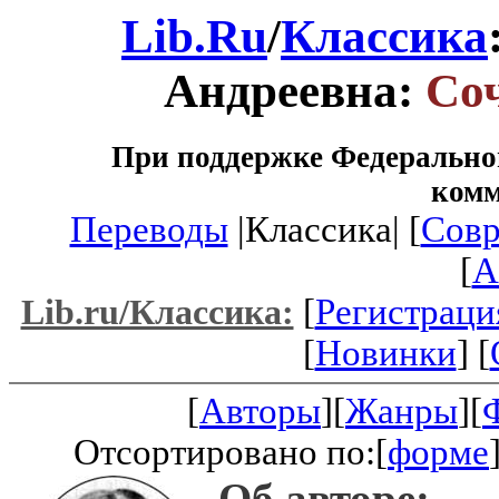
Lib.Ru
/
Классика
Андреевна:
Со
При поддержке Федеральног
ком
Переводы
|Классика| [
Совр
[
A
[
Регистраци
Lib.ru/Классика:
[
Новинки
] [
[
Авторы
][
Жанры
][
Отсортировано по:[
форме
Об авторе: