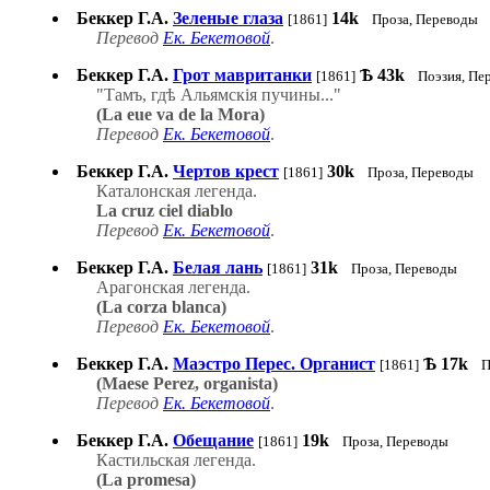
Беккер Г.А.
Зеленые глаза
14k
[1861]
Проза, Переводы
Перевод
Ек. Бекетовой
.
Беккер Г.А.
Грот мавританки
Ѣ
43k
[1861]
Поэзия, Пе
"Тамъ, гдѣ Альямскія пучины..."
(La eue va de la Mora)
Перевод
Ек. Бекетовой
.
Беккер Г.А.
Чертов крест
30k
[1861]
Проза, Переводы
Каталонская легенда.
La cruz ciel diablo
Перевод
Ек. Бекетовой
.
Беккер Г.А.
Белая лань
31k
[1861]
Проза, Переводы
Арагонская легенда.
(La corza blanca)
Перевод
Ек. Бекетовой
.
Беккер Г.А.
Маэстро Перес. Органист
Ѣ
17k
[1861]
П
(Maese Perez, organista)
Перевод
Ек. Бекетовой
.
Беккер Г.А.
Обещание
19k
[1861]
Проза, Переводы
Кастильская легенда.
(La promesa)