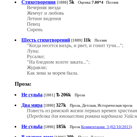
Стихотворения
5k
[1888]
Оценка:
7.00*4
Поэзия
Вечерняя звезда
Жемчуг и любовь
Летние видения
Певец
Сирень
Шесть стихотворений
11k
[1889]
Поэзия
"Когда несется вихрь, и рвет, и гонит тучи...";
Луна;
Русалке;
"На бледном золоте заката...";
Журавли;
Как зима за морем была.
Проза:
Не судьба
Ѣ
206k
[1881]
Проза
Два мира
327k
[1890]
Проза, Детская, Историческая проза
Повесть из римской жизни первых времен христиан
(
Переделка для юношества романа кардинала Уайсм
Не судьба
185k
[1896]
Проза
Комментарии: 3 (02/10/2013)
В старом доме
30k