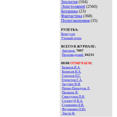
Зоология
(104)
Эпистолярий
(2560)
Ботаника
(23)
Фантастика
(368)
Политэкономия
(35)
РУЛЕТКА:
Консуэло
Ученый егерь
ВСЕГО В ЖУРНАЛЕ:
Авторов:
7097
Произведений:
84233
08/08
ОТМЕЧАЕМ
:
Базаров В.А.
Борисов Н.А.
Горохов П.Г.
Ечеистов Г.А.
Засулич В.И.
Прево-Парадоль Л.
Прокопе Я.
Свистунов П.Н.
Соллогуб В.А.
Станкевич Б.В.
Федькович О.Ю.
Энсти Ф.