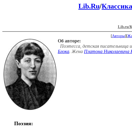
Lib.Ru
/
Классик
Lib.ru/
[
Авторы
][
Ж
Об авторе:
Поэтесса, детская писательница и 
Блока
. Жена
Платона Николаевича 
Поэзия: