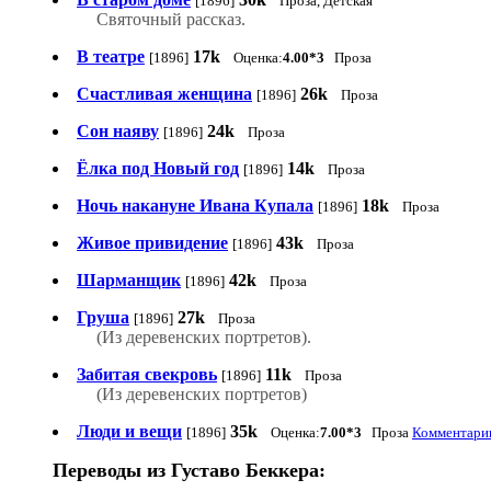
[1896]
Проза, Детская
Святочный рассказ.
В театре
17k
[1896]
Оценка:
4.00*3
Проза
Счастливая женщина
26k
[1896]
Проза
Сон наяву
24k
[1896]
Проза
Ёлка под Новый год
14k
[1896]
Проза
Ночь накануне Ивана Купала
18k
[1896]
Проза
Живое привидение
43k
[1896]
Проза
Шарманщик
42k
[1896]
Проза
Груша
27k
[1896]
Проза
(Из деревенских портретов).
Забитая свекровь
11k
[1896]
Проза
(Из деревенских портретов)
Люди и вещи
35k
[1896]
Оценка:
7.00*3
Проза
Комментарии
Переводы из Густаво Беккера: