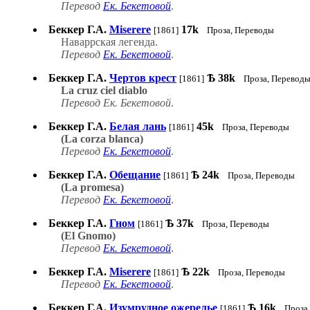
Перевод
Ек. Бекетовой
.
Беккер Г.А.
Miserere
17k
[1861]
Проза, Переводы
Наваррская легенда.
Перевод
Ек. Бекетовой
.
Беккер Г.А.
Чертов крест
Ѣ
38k
[1861]
Проза, Перевод
La cruz ciel diablo
Перевод
Ек. Бекетовой
.
Беккер Г.А.
Белая лань
45k
[1861]
Проза, Переводы
(La corza blanca)
Перевод
Ек. Бекетовой
.
Беккер Г.А.
Обещание
Ѣ
24k
[1861]
Проза, Переводы
(La promesa)
Перевод
Ек. Бекетовой
.
Беккер Г.А.
Гном
Ѣ
37k
[1861]
Проза, Переводы
(El Gnomo)
Перевод
Ек. Бекетовой
.
Беккер Г.А.
Miserere
Ѣ
22k
[1861]
Проза, Переводы
Перевод
Ек. Бекетовой
.
Беккер Г.А.
Изумрудное ожерелье
Ѣ
16k
[1861]
Проза