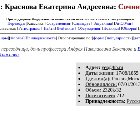
а
: Краснова Екатерина Андреевна:
Сочин
При поддержке Федерального агентства по печати и массовым коммуникациям
Переводы
|Классика| [
Современная
] [
Самиздат
] [
Заграница
] [
ArtOfWar
]
Классика:
[
Регистрация
]
[
Найти
] [
Рейтинги
] [
Обсуждения
] [
Новинки
] [
Обзоры
] [
анры
][
Формы
][
Принадлежность
]
Отсортировано по:[
форме
][
популярности
][
дат
переводчица, дочь профессора Андрея Николаевича Бекетова и
Е
Краснова
Aдpeс:
yes@lib.ru
Даты жизни:
17/08/1855 
Где жил(а):
Россия,Москв
Обновлялось:
07/01/201
Обьем:
2320k/32
Посетителей:
712
Принадлежность:
Русск