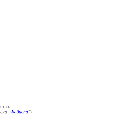
ства.
ена "
Фабиола
"
)