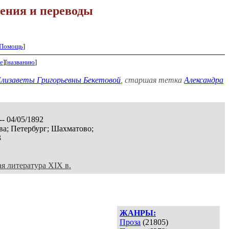
ения и переводы
Помощь
]
е
][
названию
]
лизаветы Григорьевны Бекетовой
, старшая тетка
Александра
-- 04/05/1892
а; Петербург; Шахматово;
3
ая литература XIX в.
ЖАНРЫ:
Проза
(21805)