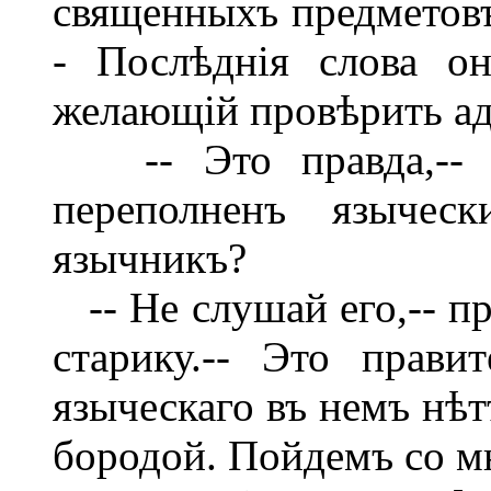
священныхъ предметовъ
- Послѣднія слова он
желающій провѣрить ад
-- Это правда,-- ск
переполненъ языче
язычникъ?
-- Не слушай его,-- п
старику.-- Это прави
языческаго въ немъ нѣт
бородой. Пойдемъ со мн