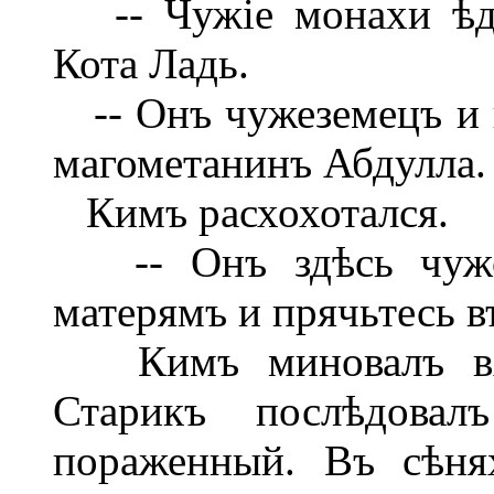
-- Чужіе монахи ѣдя
Кота Ладь.
-- Онъ чужеземецъ и 
магометанинъ Абдулла.
Кимъ расхохотался.
-- Онъ здѣсь чужо
матерямъ и прячьтесь в
Кимъ миновалъ вход
Старикъ послѣдова
пораженный. Въ сѣня