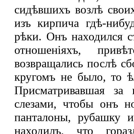
сидѣвшихъ возлѣ свои
изъ кирпича гдѣ-нибу
рѣки. Онъ находился 
отношеніяхъ, привѣ
возвращались послѣ сб
кругомъ не было, то 
Присматривавшая за 
слезами, чтобы онъ н
панталоны, рубашку 
находилъ, что гора