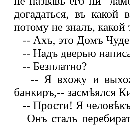
не назвавъ его ни "лам
догадаться, въ какой 
потому не зналъ, какой
-- Ахъ, это Домъ Чуде
-- Надъ дверью написан
-- Безплатно?
-- Я вхожу и выхожу
банкиръ,-- засмѣялся К
-- Прости! Я человѣкъ 
Онъ сталъ перебирать