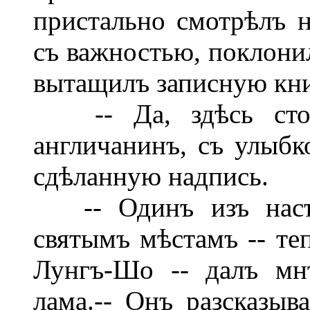
пристально смотрѣлъ н
съ важностью, поклони
вытащилъ записную кни
-- Да, здѣсь стоит
англичанинъ, съ улыбк
сдѣланную надпись.
-- Одинъ изъ насъ,
святымъ мѣстамъ -- те
Лунгъ-Шо -- далъ мн
лама.-- Онъ разсказыв