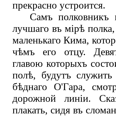
прекрасно устроится.
Самъ полковникъ ве
лучшаго въ мірѣ полка,
маленькаго Кима, котор
чѣмъ его отцу. Девя
главою которыхъ состо
полѣ, будутъ служить
бѣднаго О'Гара, смот
дорожной линіи. Ска
плакать, сидя въ слома