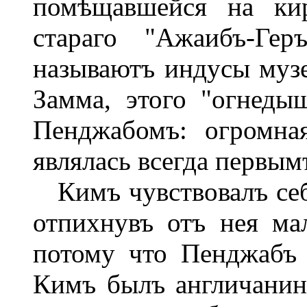
помѣщавшейся на кир
стараго "Ажаибъ-Гер
называютъ индусы музе
Замма, этого "огнеды
Пенджабомъ: огромна
являлась всегда первым
Кимъ чувствовалъ себя
отпихнувъ отъ нея ма
потому что Пенджабъ 
Кимъ былъ англичанинъ