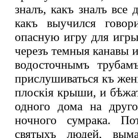
зналъ, какъ зналъ все 
какъ выучился говор
опасную игру для игры
черезъ темныя канавы и
водосточнымъ трубам
прислушиваться къ же
плоскія крыши, и бѣжат
одного дома на друг
ночного сумрака. По
святыхъ людей, выма