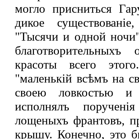
могло присниться Гар
дикое существованіе
"Тысячи и одной ночи"
благотворительныхъ
красоты всего этог
"маленькій всѣмъ на св
своею ловкостью и 
исполнялъ поручені
лощеныхъ франтовъ, п
крышу. Конечно, это б