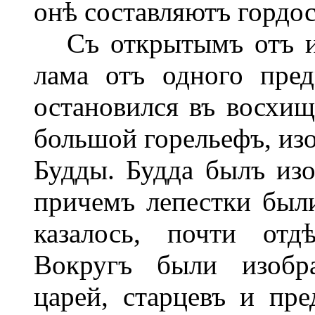
онѣ составляютъ гордос
Съ открытымъ отъ из
лама отъ одного пре
остановился въ восхищ
большой горельефъ, из
Будды. Будда былъ из
причемъ лепестки были
казалось, почти отд
Вокругъ были изобр
царей, старцевъ и пр