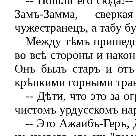
-- Пошли его сюда!-- 
Замъ-Замма, сверк
чужестранецъ, а табу б
Между тѣмъ пришедші
во всѣ стороны и након
Онъ былъ старъ и отъ
крѣпкими горными тра
-- Дѣти, что это за ог
чистомъ урдусскомъ на
-- Это Ажаибъ-Геръ, Д