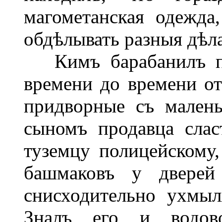
магометанская одежда
обдѣлывать разныя дѣла
Кимъ барабанилъ пя
времени до времени от
придворные съ мален
сыномъ продавца слас
туземцу полицейскому
башмаковъ у дверей
снисходительно ухмыл
Зналъ его и водово