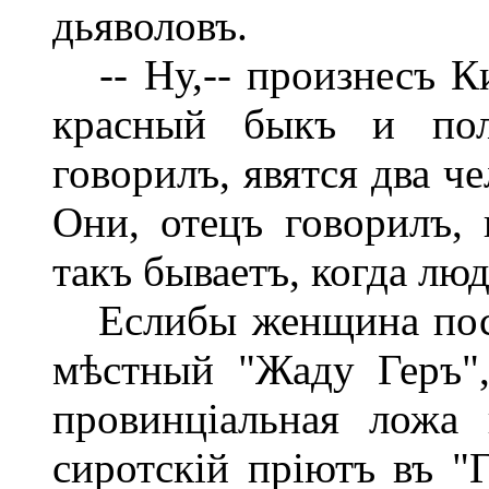
дьяволовъ.
-- Ну,-- произнесъ Ки
красный быкъ и полк
говорилъ, явятся два ч
Они, отецъ говорилъ, 
такъ бываетъ, когда лю
Еслибы женщина посл
мѣстный "Жаду Геръ",
провинціальная ложа
сиротскій пріютъ въ "