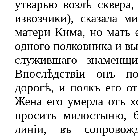
утварью возлѣ сквера,
извозчики), сказала ми
матери Кима, но мать 
одного полковника и вы
служившаго знаменщи
Впослѣдствіи онъ п
дорогѣ, и полкъ его от
Жена его умерла отъ х
просить милостыню, 
линіи, въ сопровожд