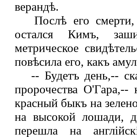
верандѣ.
Послѣ его смерти, ж
остался Кимъ, заш
метрическое свидѣтел
повѣсила его, какъ аму
-- Будетъ день,-- ск
пророчества О'Гара,--
красный быкъ на зелен
на высокой лошади, д
перешла на англійск