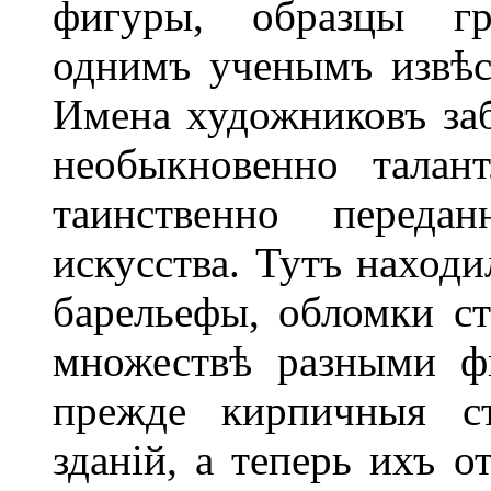
фигуры, образцы гре
однимъ ученымъ извѣс
Имена художниковъ заб
необыкновенно талан
таинственно переда
искусства. Тутъ находи
барельефы, обломки с
множествѣ разными ф
прежде кирпичныя ст
зданій, а теперь ихъ о