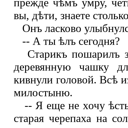
прежде чѣмъ умру, чет
вы, дѣти, знаете столько
Онъ ласково улыбнулс
-- А ты ѣлъ сегодня?
Старикъ пошарилъ за
деревянную чашку дл
кивнули головой. Всѣ 
милостыню.
-- Я еще не хочу ѣсть.
старая черепаха на сол