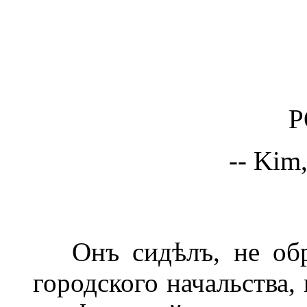
Р
-- Kim,
Онъ сидѣлъ, не обра
городского начальства,