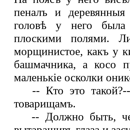
пеналъ и деревянныя
головѣ у него была
плоскими полями. Л
морщинистое, какъ у к
башмачника, а косо п
маленькіе осколки оник
-- Кто это такой?--
товарищамъ.
-- Должно быть, чел
вытаращивъ глаза и зас