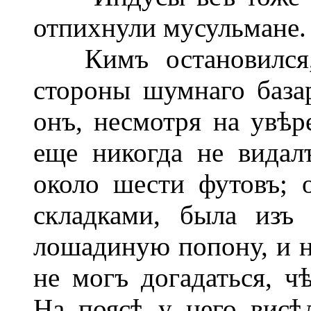
отпихнули мусульмане.
Кимъ остановился, п
стороны шумнаго базар
онъ, несмотря на увѣре
еще никогда не видал
около шести футовъ; 
складками, была изъ
лошадиную попону, и н
не могъ догадаться, ч
На поясѣ у него вис