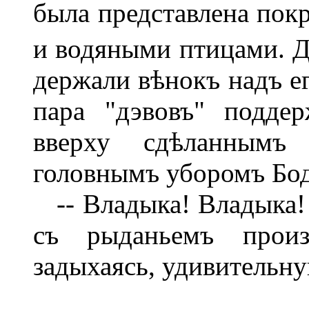
была представлена пок
и водяными птицами. Д
держали вѣнокъ надъ ег
пара "дэвовъ" подде
вверху сдѣланнымъ
головнымъ уборомъ Бод
-- Владыка! Владыка! 
съ рыданьемъ произ
задыхаясь, удивительн