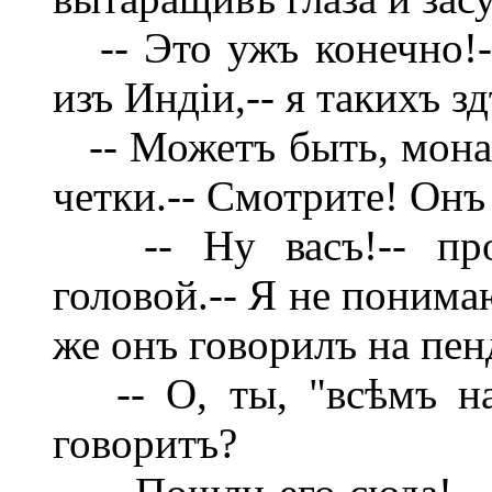
-- Это ужъ конечно!--
изъ Индіи,-- я такихъ з
-- Можетъ быть, монахъ
четки.-- Смотрите! Онъ
-- Ну васъ!-- прого
головой.-- Я не понима
же онъ говорилъ на пен
-- О, ты, "всѣмъ на 
говоритъ?