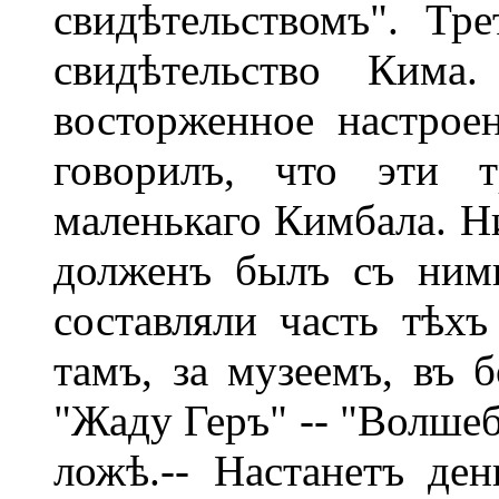
свидѣтельствомъ". Тр
свидѣтельство Кима
восторженное настроен
говорилъ, что эти т
маленькаго Кимбала. Н
долженъ былъ съ ними
составляли часть тѣхъ
тамъ, за музеемъ, въ
"Жаду Геръ" -- "Волшеб
ложѣ.-- Настанетъ день