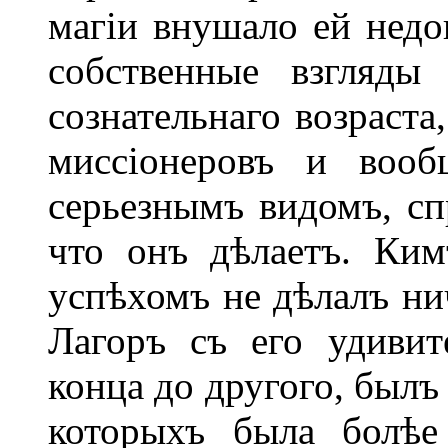
магіи внушало ей недо
собственные взгляды
сознательнаго возраста
миссіонеровъ и воо
серьезнымъ видомъ, сп
что онъ дѣлаетъ. Ки
успѣхомъ не дѣлалъ нич
Лагоръ съ его удиви
конца до другого, былъ
которыхъ была болѣе