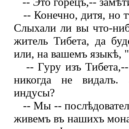
-- Это горецъ,-- замѣт
-- Конечно, дитя, но т
Слыхали ли вы что-ниб
житель Тибета, да буд
или, на вашемъ языкѣ, "
-- Гуру изъ Тибета,--
никогда не видалъ. 
индусы?
-- Мы -- послѣдовател
живемъ въ нашихъ монас