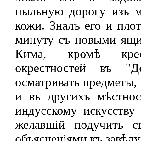
пыльную дорогу изъ м
кожи. Зналъ его и плот
минуту съ новыми ящи
Кима, кромѣ крес
окрестностей въ "
осматривать предметы, 
и въ другихъ мѣстно
индусскому искусству
желавшій подучить с
объясненіями къ завѣд