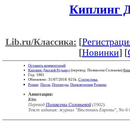
Киплинг Д
[
Регистраци
Lib.ru/Классика:
[
Новинки
] [
Оставить комментарий
Киплинг Джозеф Редьярд
(перевод: Поликсена Солоьева) (
bmn
Год: 1901
Обновлено: 31/07/2018. 621k.
Статистика.
Роман
:
Проза
,
Переводы
,
Приключения
Романы
Аннотация:
Kim
.
Перевод
Поликсены Соловьевой
(1902).
Текст издания: журнал "Вѣстникъ Европы", No 6-9