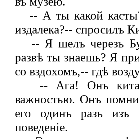
въ музею.
-- А ты какой касты
издалека?-- спросилъ К
-- Я шелъ черезъ Буду
развѣ ты знаешь? Я при
со вздохомъ,-- гдѣ возд
-- Ага! Онъ китаец
важностью. Онъ помни
его одинъ разъ изъ 
поведеніе.