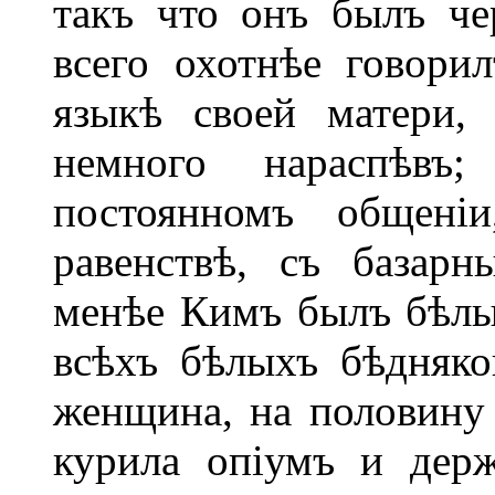
такъ что онъ былъ че
всего охотнѣе говори
языкѣ своей матери,
немного нараспѣвъ
постоянномъ общені
равенствѣ, съ базар
менѣе Кимъ былъ бѣлы
всѣхъ бѣлыхъ бѣдняко
женщина, на половину 
курила опіумъ и дер