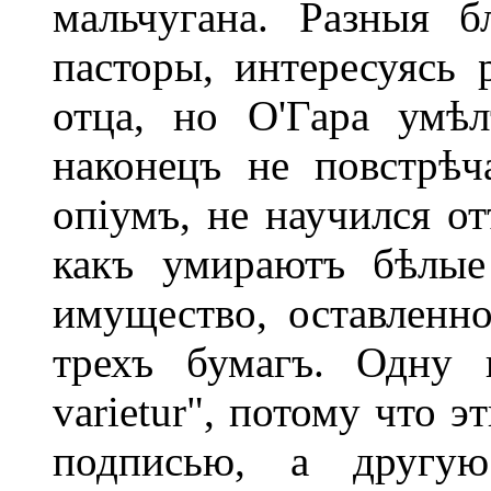
мальчугана. Разныя б
пасторы, интересуясь 
отца, но О'Гара умѣл
наконецъ не повстрѣ
опіумъ, не научился от
какъ умираютъ бѣлые
имущество, оставленно
трехъ бумагъ. Одну 
varietur", потому что э
подписью, а другую