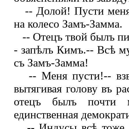
-- Долой! Пусти меня!
на колесо Замъ-Замма.
-- Отецъ твой былъ пи
- запѣлъ Кимъ.-- Всѣ м
съ Замъ-Замма!
-- Меня пусти!-- взв
вытягивая голову въ р
отецъ былъ почти м
единственная демократи
-- Индусы всѣ тоже с