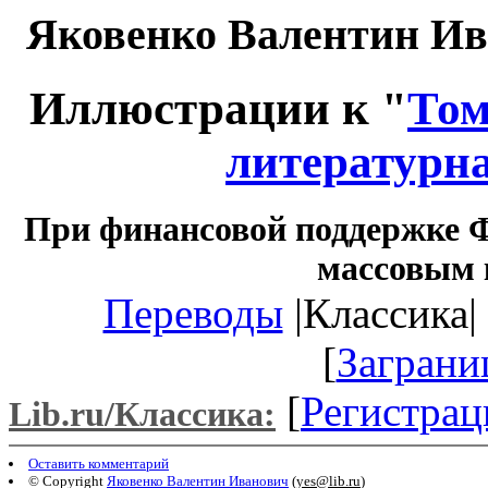
Яковенко Валентин И
Иллюстрации к "
Том
литературна
При финансовой поддержке Ф
массовым 
Переводы
|Классика| 
[
Заграни
[
Регистрац
Lib.ru/Классика:
Оставить комментарий
© Copyright
Яковенко Валентин Иванович
(
yes@lib.ru
)