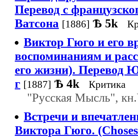
Перевод с французског
Ватсона
Ѣ
5k
[1886]
Кр
Виктор Гюго и его вр
воспоминаниям и расс
его жизни). Перевод Ю
г
Ѣ
4k
[1887]
Критика
"Русская Мысль", кн.
Встречи и впечатлен
Виктора Гюго. (Choses 