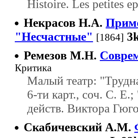
Histoire. Les petites e
Некрасов Н.А.
Приме
"Несчастные"
3
[1864]
Ремезов М.Н.
Соврем
Критика
Малый театр: "Трудна
6-ти карт., соч. С. Е.
действ. Виктора Гюго
Скабичевский А.М.