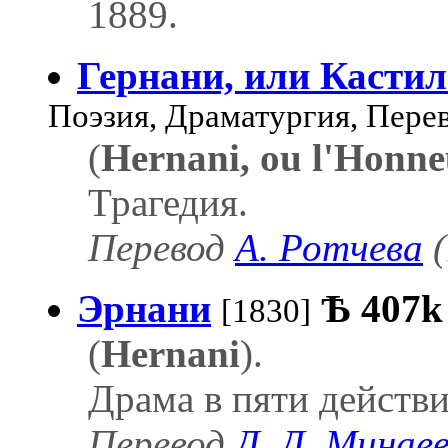
1889.
Гернани, или Кастил
Поэзия, Драматургия, Пере
(
Hernani, ou l'Honneu
Трагедия.
Перевод
А. Ротчева
(
Эрнани
Ѣ
407k
[1830]
(
Hernani
).
Драма в пяти действи
Перевод
Д. Д. Минае