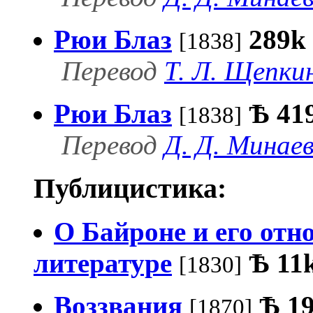
Рюи Блаз
289k
[1838]
Перевод
Т. Л. Щепки
Pюи Блаз
Ѣ
41
[1838]
Перевод
Д. Д. Минае
Публицистика:
О Байроне и его от
литературе
Ѣ
11
[1830]
Воззвания
Ѣ
1
[1870]