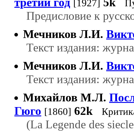
третий год
5k
[1927]
П
Предисловие к русск
Мечников Л.И.
Викт
Текст издания: журна
Мечников Л.И.
Викт
Текст издания: журна
Михайлов М.Л.
Посл
Гюго
62k
[1860]
Критик
(La Legende des siecles