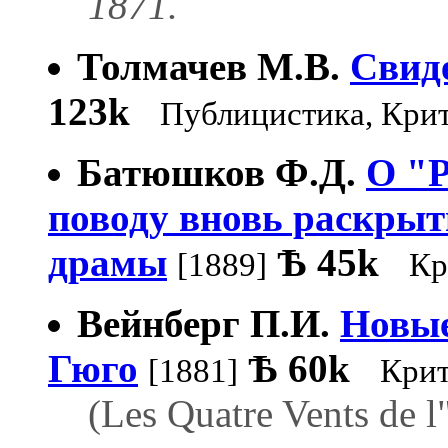
1871.
Толмачев М.В.
Свид
123k
Публицистика, Кри
Батюшков Ф.Д.
О "Р
поводу вновь раскрыт
драмы
Ѣ
45k
[1889]
Кр
Вейнберг П.И.
Новые
Гюго
Ѣ
60k
[1881]
Кри
(Les Quatre Vents de l"