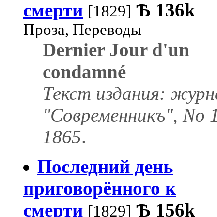
смерти
Ѣ
136k
[1829]
Проза, Переводы
Dernier Jour d'un
condamné
Текст издания: журн
"Современникъ", No 1
1865
.
Последний день
приговорённого к
смерти
Ѣ
156k
[1829]