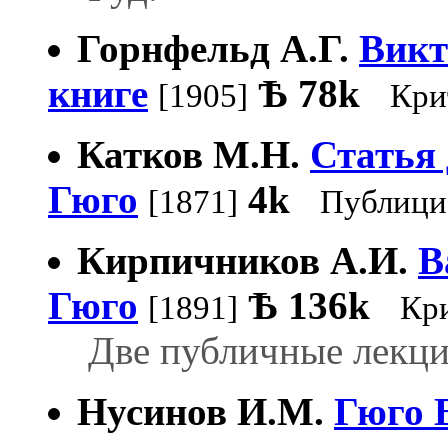
Горнфельд А.Г.
Викт
книге
Ѣ
78k
[1905]
Кри
Катков М.Н.
Статья 
Гюго
4k
[1871]
Публици
Кирпичников А.И.
В
Гюго
Ѣ
136k
[1891]
Кр
Две публичные лекции
Нусинов И.М.
Гюго 