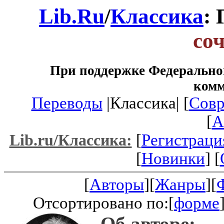
Lib.Ru
/
Классика
:
со
При поддержке Федеральног
ком
Переводы
|Классика| [
Совр
[
A
[
Регистраци
Lib.ru/Классика:
[
Новинки
] [
[
Авторы
][
Жанры
][
Отсортировано по:[
форме
Об авторе: