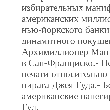
избирательных маниф
американских миллио
нью-йоркского банкир
динамитного покушен
Архимиллионер Манв
в Сан-Франциско.- П
печати относительно
пирата Джея Гуда.- Б
американские панеги
Гуд.