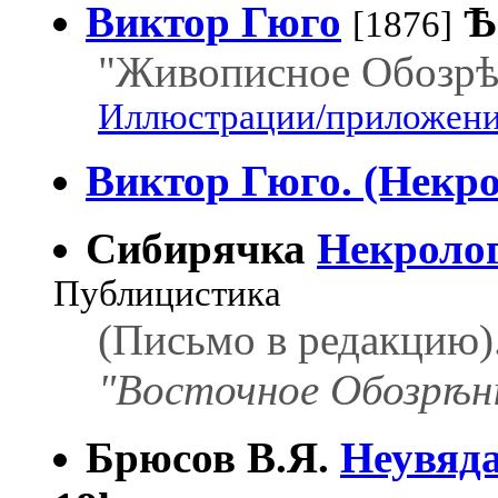
Виктор Гюго
Ѣ
[1876]
"Живописное Обозрѣн
Иллюстрации/приложения
Виктор Гюго. (Некро
Сибирячка
Некролог
Публицистика
(Письмо в редакцию)
"Восточное Обозрѣні
Брюсов В.Я.
Неувяд