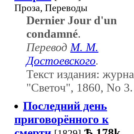
Проза, Переводы
Dernier Jour d'un
condamné
.
Перевод
М. М.
Достоевского
.
Текст издания: журн
"Светоч", 1860, No 3.
Последний день
приговорённого к
смерти
Ѣ
178k
[1829]