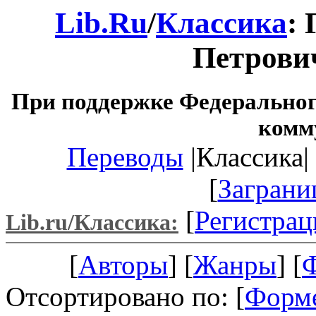
Lib.Ru
/
Классика
:
Петрови
При поддержке Федеральног
комм
Переводы
|Классика| 
[
Заграни
[
Регистрац
Lib.ru/Классика:
[
Авторы
] [
Жанры
] [
Отсортировано по: [
Форм