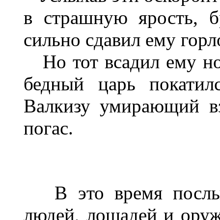
в страшную ярость, б
сильно сдавил ему горло
Но тот всадил ему но
бедный царь покатил
Валкизу умирающий вз
погас.
В это время послы
людей, лошадей и оруж