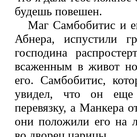
будешь повешен.
Маг Самбобитис и ев
Абнера, испустили г
господина распросте
всаженным в живот н
его. Самбобитис, кот
увидел, что он еще
перевязку, а Манкера о
они положили его на 
во дворец царицы.