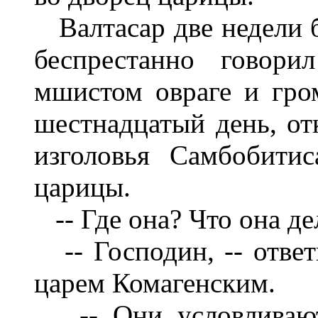
Валтасар две недели б
беспрестанно говор
мшистом овраге и гром
шестнадцатый день, отк
изголовья Самбобити
царицы.
-- Где она? Что она дел
-- Господин, -- ответи
царем Комагенским.
-- Они условливаютс