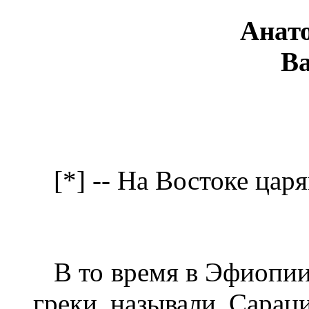
Анат
В
[*] -- На Востоке цар
В то время в Эфиопии 
греки называли Сарац