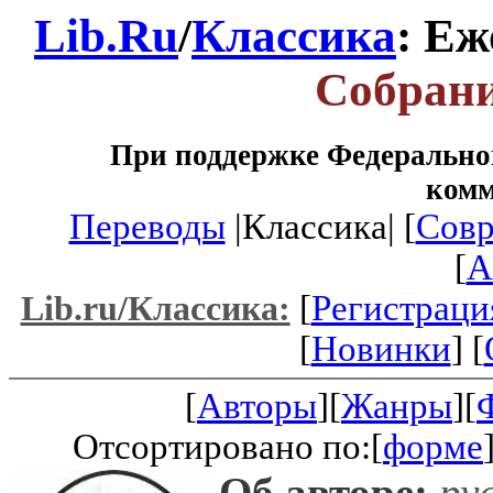
Lib.Ru
/
Классика
: Е
Собрани
При поддержке Федеральног
ком
Переводы
|Классика| [
Совр
[
A
[
Регистраци
Lib.ru/Классика:
[
Новинки
] [
[
Авторы
][
Жанры
][
Отсортировано по:[
форме
Об авторе:
рус