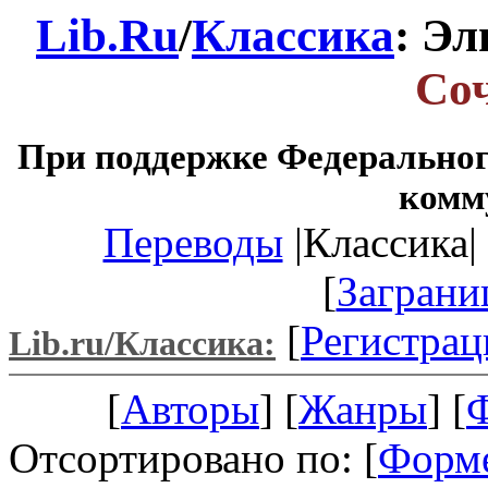
Lib.Ru
/
Классика
: Э
Со
При поддержке Федеральног
комм
Переводы
|Классика| 
[
Заграни
[
Регистрац
Lib.ru/Классика:
[
Авторы
] [
Жанры
] [
Отсортировано по: [
Форм