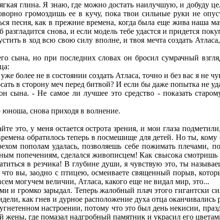
гкая глина. Я знаю, где можно достать наилучшую, и добуду це
роворно громоздишь ее в кучу, пока твои сильные руки не опу
ся песня, как в прежние времена, когда была еще жива наша мат
 разгладится снова, и если модель тебе удастся и придется пок
устить в ход всю свою силу вполне, и твоя мечта создать Атласа
о сына, но при последних словах он бросил сумрачный взгляд
ца:
уже более не в состоянии создать Атласа, точно и без вас я не ч
осать в сторону меч перед битвой? И если бы даже попытка не уда
н сына. - Не самое ли лучшее это средство - показать старом
о юноша, снова приходя в волнение.
те это, у меня остается острота зрения, и мои глаза подметили
 времена обратилось теперь в посмешище для детей. Но ты, кому
 грехом пополам удалась, позволяешь себе пожимать плечами, 
енным попечениям, сделался живописцем! Как свысока смотришь 
титься в резчика! В глубине души, я чувствую это, ты называе
.. что вы, заодно с птицею, осмеиваете священный порыв, кото
сем могучем величии, Атласа, какого еще не видал мир, это...
 и громко зарыдал. Теперь жалобный плач этого гигантски сил
видели, как гнев и дурное расположение духа отца оканчивалис
угнетенном настроении, потому что это был день некисии, праз
й жены, где помазал надгробный памятник и украсил его цветам