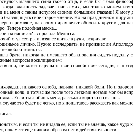
оснулось младшего сына твоего отца, и если бы я был филосо
, когда влажность задевает нас самих, мы только можем измо
и на меня с таким испугом своими большими глазами! Я могу да
ло бы защищать свое старое мнение. Но на праздничном пиру жиз
еперь и римляне, на своих пирах велят обносить кругом для 
о. Теперь подобная маска...
ой ты написал? - спросила Мелисса.
ий стул сестры и, взяв ее шитье в руки, вскричал:
ошенькое личико. Нужно исследовать, не произнес ли Аполлодор
я не люблю темноты.
ла брата, никогда не имевшего обыкновения сидеть подолгу с
вожные вопросы восклицанием:
твенно, не хотел нарушать твое спокойствие сегодня, в празд
ихорадки, никакого озноба, нарыва, никакой боли. Но и здоровы
одный волк, и тотчас же после того легкими ногами мог бы вспр
вом. - Если ты любишь меня, расскажи коротко и связно...
 случае это будет не легко, но я попытаюсь рассказать как мож
писал.
нятым, и если ты не видала ее, если ты не знаешь, какое чудо к
ам, покамест еще никоим образом нет в действительности.