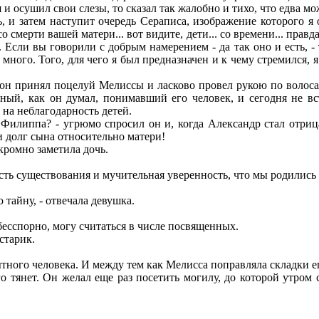
и осушил свои слезы, то сказал так жалобно и тихо, что едва мо
ь, и затем наступит очередь Сераписа, изображение которого 
смерти вашей матери... вот видите, дети... со времени... правда,
то. Если вы говорили с добрым намерением - да так оно и есть, 
много. Того, для чего я был предназначен и к чему стремился, я 
 он принял поцелуй Мелиссы и ласково провел рукою по волос
нный, как он думал, понимавший его человек, и сегодня не в
на неблагодарность детей.
илиппа? - угрюмо спросил он и, когда Александр стал отрицат
и долг сына относительно матери!
кромно заметила дочь.
ть существования и мучительная уверенность, что мы родились 
тайну, - отвечала девушка.
 бесспорно, могу считаться в числе посвященных.
старик.
ытного человека. И между тем как Мелисса поправляла складки ег
о тянет. Он желал еще раз посетить могилу, до которой утром