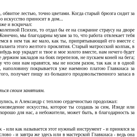
 обвитое лестью, точно цветами. Когда старый брюзга сидит за
о искусство приносит в дом...
иже и вскричал:
колепной Психеи, то отдал бы ее на сожрание страусу на дворе
Конечно, мы благодарны музам за то, что работа отвлекает тебя
аемся в нем так же мало, как ты, припрятывающий его вместе с
таланта этого желтого проклятия. Старый матросский колпак, в
ибудь вор украдет и твое и мое золото вместе, нам нечего будет
 держим закладов на боях перепелов, не пускаем коней на бега;
 что они нам нравятся, мы не носим разом, так как и в одной
в, наполовину покрывается уже наемною платою Главкиаса за
того, получает пищу из большого продовольственного запаса в
ться своим занятиям.
нулись, и Александр с теплою сердечностью продолжал:
оизведение искусства, которое ты создашь за сим, Изиде или
орошо для нас, а небожители, может быть, в благодарность за
 - или как называется этот нужный инструмент - и принялся за
лово - и завтра же здесь или в мастерской Главкиаса - ведь она