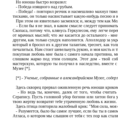
Но юноша быстро возразил:
- Победа изящного над грубым.
- Победа! - повторил резчик и насмешливо махнул тяжело
тисками, он только насвистывает какую-нибудь песню и не
При этом он язвительно засмеялся; и, между тем как Мел
- Если бы я не знал, в каком смысле следует принимать 
Скопаса, потому что, клянусь Геркулесом, ему легче пер
от мрачных мыслей; что же касается до остального - мн
другим, как только сундук наполнится. Аполлодор за ук
который я бросил их к другим талантам, треснет, как тол
печалиться. Нам стоит шевельнуть рукою, и моя кисть и т
покупная любовь мне была с самого начала противна, мн
слишком жарко под этим солнцем. Этот дом - твой соб
мастерскую, которую ты получил в наследство, вместе с
Музее [*].
[*] -
Ученые, собранные в александрийском Музее, содер
Здесь скворец прервал оживленную речь юноши криком: "
- Но ведь ты, конечно, далек от того, чтобы считать
Серапису. Пусть головной убор богини или хитон бога у
твою жертву возвратят тебе утраченную любовь к жизни.
Здесь птица повторила жалобный крик: "Моя сила, моя 
- Разумеется, было бы самое лучшее, если бы ты в самом
Атласа, о котором мы слышим от тебя с тех пор как стали