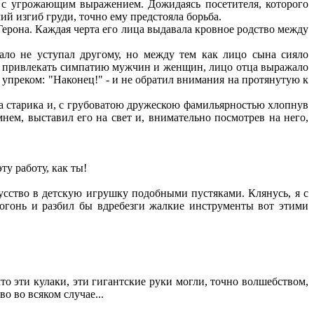
с угрожающим выражением. Дожидаясь посетителя, которого
й изгиб груди, точно ему предстояла борьба.
Герона. Каждая черта его лица выдавала кровное родство между
о не уступал другому, но между тем как лицо сына сияло
бы привлекать симпатию мужчин и женщин, лицо отца выражало
о упреком: "Наконец!" - и не обратил внимания на протянутую к
 старика и, с грубоватою дружескою фамильярностью хлопнув
нем, выставил его на свет и, внимательно посмотрев на него,
у работу, как ты!
кусство в детскую игрушку подобными пустяками. Клянусь, я с
 огонь и разбил бы вдребезги жалкие инструменты вот этими
о эти кулаки, эти гигантские руки могли, точно волшебством,
о во всяком случае...