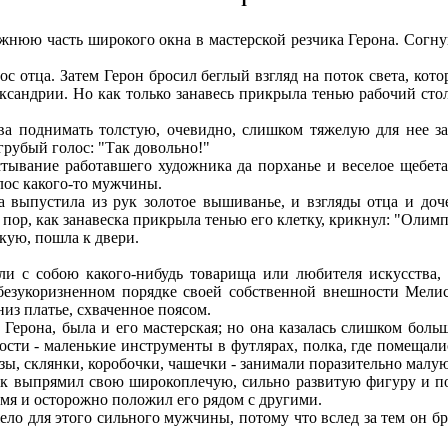
I
нюю часть широкого окна в мастерской резчика Герона. Согнув
с отца. Затем Герон бросил беглый взгляд на поток света, кото
сандрии. Но как только занавесь прикрыла тенью рабочий стол,
а поднимать толстую, очевидно, слишком тяжелую для нее за
грубый голос: "Так довольно!"
тывание работавшего художника да порханье и веселое щебет
лос какого-то мужчины.
выпустила из рук золотое вышиванье, и взгляды отца и доче
 пор, как занавеска прикрыла тенью его клетку, крикнул: "Олимп
кую, пошла к двери.
и с собою какого-нибудь товарища или любителя искусства, 
безукоризненном порядке своей собственной внешности Мелисс
з платье, схваченное поясом.
ерона, была и его мастерская; но она казалась слишком больш
ости - маленькие инструменты в футлярах, полка, где помещал
зы, склянки, коробочки, чашечки - занимали поразительно малу
к выпрямил свою широкоплечую, сильно развитую фигуру и по
емя и осторожно положил его рядом с другими.
о для этого сильного мужчины, потому что вслед за тем он бр