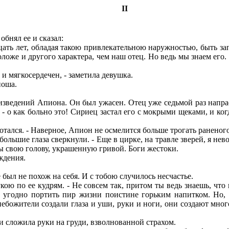
II
бнял ее и сказал:
цать лет, обладая такою привлекательною наружностью, быть зап
оже и другого характера, чем наш отец. Но ведь мы знаем его.
 и мягкосердечен, - заметила девушка.
ноша.
ведений Апиона. Он был ужасен. Отец уже седьмой раз напрасн
м - о как больно это! Сириец застал его с мокрыми щеками, и к
хотался. - Наверное, Апион не осмелится больше трогать раненого
 большие глаза сверкнули. - Еще в цирке, на травле зверей, я н
пы свою голову, украшенную гривой. Боги жестоки.
ждения.
 был не похож на себя. И с тобою случилось несчастье.
ою по ее кудрям. - Не совсем так, притом ты ведь знаешь, что
угодно портить пир жизни поистине горьким напитком. Но, по
 небожители создали глаза и уши, руки и ноги, они создают мног
и сложила руки на груди, взволнованной страхом.