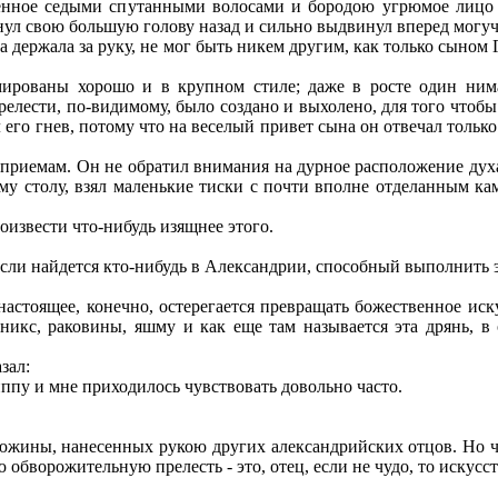
енное седыми спутанными волосами и бородою угрюмое лицо 
нул свою большую голову назад и сильно выдвинул вперед могучи
держала за руку, не мог быть никем другим, как только сыном 
ованы хорошо и в крупном стиле; даже в росте один нимал
елести, по-видимому, было создано и выхолено, для того что
 его гнев, потому что на веселый привет сына он отвечал тольк
риемам. Он не обратил внимания на дурное расположение духа
у столу, взял маленькие тиски с почти вполне отделанным кам
оизвести что-нибудь изящнее этого.
если найдется кто-нибудь в Александрии, способный выполнить эт
настоящее, конечно, остерегается превращать божественное ис
никс, раковины, яшму и как еще там называется эта дрянь, в
зал:
иппу и мне приходилось чувствовать довольно часто.
южины, нанесенных рукою других александрийских отцов. Но чт
обворожительную прелесть - это, отец, если не чудо, то искусств