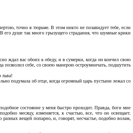
ертою, точно в тюрьме. В этом никто не позавидует тебе, если
 В его душе так много грызущего страдания, что шумные крики
о ждал вас обоих к обеду, и в сумерки, когда он кончил свою
огда позволил себе, со своею манерою остроумничать, подшутить
 льва!
евольно подумала об отце, когда огромный царь пустыни лежал со
 подобное состояние у меня быстро проходит. Правда, боги мне
добно месяцу, изменяется, к счастью, все, что он освещает.
о разных вещей попарно, и, говорят, несчастье, подобно волам,