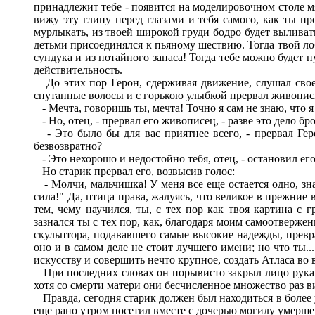
принадлежит тебе - появится на моделировочном столе мя
вижу эту глину перед глазами и тебя самого, как ты п
мурлыкать, из твоей широкой груди бодро будет выливать
детьми присоединялся к пьяному шествию. Тогда твой лоб
сундука и из потайного запаса! Тогда тебе можно будет п
действительность.
До этих пор Герон, сдерживая движение, слушал своег
спутанные волосы и с горькою улыбкой прервал живопис
- Мечта, говоришь ты, мечта! Точно я сам не знаю, что я 
- Но, отец, - прервал его живописец, - разве это дело бр
- Это было бы для вас приятнее всего, - прервал Геро
безвозвратно?
- Это нехорошо и недостойно тебя, отец, - остановил ег
Но старик прервал его, возвысив голос:
- Молчи, мальчишка! У меня все еще остается одно, знай
сила!" Да, птица права, жалуясь, что великое в прежние
тем, чему научился, ты, с тех пор как твоя картина с
зазнался ты с тех пор, как, благодаря моим самоотверж
скульптора, подававшего самые высокие надежды, превра
оно и в самом деле не стоит лучшего имени; но что ты.
искусству и совершить нечто крупное, создать Атласа во в
При последних словах он порывисто закрыл лицо руками
хотя со смерти матери они бесчисленное множество раз 
Правда, сегодня старик должен был находиться в более 
еще рано утром посетил вместе с дочерью могилу умерше