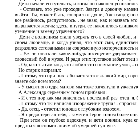
Дети начали его утешать, и когда он наконец успокоился 
- Оставьте, это уже проходит. Завтра я докончу камен
выйти. Ты, может быть, говорил от души, Александр; но со 
все разбилось, распустилось... не знаю, как и назвать э
вырывается желчь; здесь, внутри, ее накопилось слишком 
утешение и замену утраченного?
Дети с волнением стали уверять его в своей любви, и
своем любимце, и когда узнал, что этот сын, единстве
разразился сетованьями на современную испорченность и 
- Уж не опять ли какое-нибудь посещение удерживает Ф
словесный бой в музее. И ради этих пустяков забыт отец 
- Однако ты сам когда-то любил это состязание умов, - с
Но старик возразил:
- Потому что при них забывается этот жалкий мир, горес
знаете обо всем этом?
- У смертного одра матери мы тоже заглянули в ужасную 
А Александр серьезным тоном прибавил:
- И с тех пор как мы виделись в последний раз, отец, я,
- Потому что ты написал изображение трупа? - спросил 
- Да, отец, - ответил юноша с глубоким вздохом.
- Я предостерегал тебя, - заметил Герон тоном более оп
При этом он глубоко вздохнул, и дети поняли, куда ег
предаться воспоминаниям об умершей супруге.