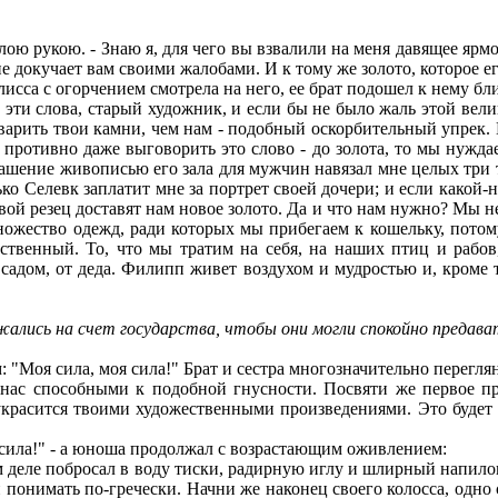
ю рукою. - Знаю я, для чего вы взвалили на меня давящее ярмо,
 докучает вам своими жалобами. И к тому же золото, которое ег
исса с огорчением смотрела на него, ее брат подошел к нему бл
эти слова, старый художник, и если бы не было жаль этой вели
еварить твои камни, чем нам - подобный оскорбительный упрек. 
е противно даже выговорить это слово - до золота, то мы нужд
рашение живописью его зала для мужчин навязал мне целых три 
ько Селевк заплатит мне за портрет своей дочери; и если какой-н
вой резец доставят нам новое золото. Да и что нам нужно? Мы не
ожество одежд, ради которых мы прибегаем к кошельку, потому
ственный. То, что мы тратим на себя, на наших птиц и рабо
 садом, от деда. Филипп живет воздухом и мудростью и, кроме 
жались на счет государства, чтобы они могли спокойно предава
Моя сила, моя сила!" Брат и сестра многозначительно перегля
 нас способными к подобной гнусности. Посвяти же первое пр
красится твоими художественными произведениями. Это будет х
сила!" - а юноша продолжал с возрастающим оживлением:
 деле побросал в воду тиски, радирную иглу и шлирный напилок
 понимать по-гречески. Начни же наконец своего колосса, одно с