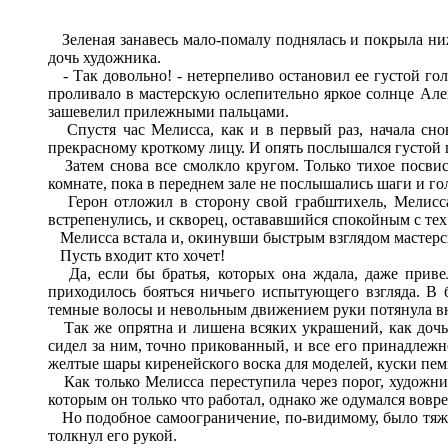
Зеленая занавесь мало-помалу поднялась и покрыла ниж
дочь художника.
- Так довольно! - нетерпеливо остановил ее густой голо
проливало в мастерскую ослепительно яркое солнце Алек
зашевелил прилежными пальцами.
Спустя час Мелисса, как и в первый раз, начала снов
прекрасному кроткому лицу. И опять послышался густой 
Затем снова все смолкло кругом. Только тихое посвис
комнате, пока в переднем зале не послышались шаги и го
Герон отложил в сторону свой грабштихель, Мелисса 
встрепенулись, и скворец, остававшийся спокойным с тех
Мелисса встала и, окинувши быстрым взглядом мастерс
Пусть входит кто хочет!
Да, если бы братья, которых она ждала, даже привел
приходилось бояться ничьего испытующего взгляда. В 
темные волосы и невольным движением руки потянула вни
Так же опрятна и лишена всяких украшений, как дочь Г
сидел за ним, точно прикованный, и все его принадлежн
желтые шары киренейского воска для моделей, куски пем
Как только Мелисса переступила через порог, художни
которым он только что работал, однако же одумался вовр
Но подобное самоограничение, по-видимому, было тяжел
толкнул его рукой.