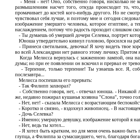
- Меня - нет! Оно, собственно говоря, нисколько не к
размышлениям насчет того, откуда происходит то, что
промачивает до костей кого-нибудь другого. Но не смотр
чувствовал себя лучше, и поэтому мне и сегодня следова
изображение умершего человека, которое египтяне, а т
наслаждением, потому что радость проходит слишком скор
- Ты думаешь об умершей дочери Селевка, портрет котор
Юноша утвердительно кивнул головою, бросился на рабоч
- Принеси светильник, девочка! Я хочу видеть твое хор
во всей Александрии нет равного этому личику. Притом 
Когда Мелисса вернулась с зажженною лампой, она наш
думы; но при ее появлении он вскочил и прервал ее тре
- Терпение, только терпение! Ты узнаешь все. Я, собс
послезавтра...
Мелисса поспешила его прервать:
- Так Филипп захворал?
- Собственно говоря, нет, - отвечал юноша. - Никакой л
же, недавно пожирал кушанья хозяина "Слона", точно гол
- Нет, нет! - сказала Мелисса с возрастающим беспокойст
- Коротко и связно, - вздохнул живописец. - В настоящем
- Дочь Селевка?
- Именно; умершую девушку, изображение которой я на
- Нет, ведь ты хотел...
- Я хотел быть кратким, но для меня очень важно быть по
глупца, а Филиппа за сумасшедшего, чего, благодаря бог