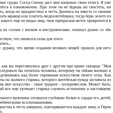
лые груды. Сосед Скопас даст мне напрокат свою телегу. Я уже
стятся в изнеможении. При этом ты не будешь ни свистеть, ни
ь, когда на празднествах в честь Диониса ты вместе со своими
упать мрамор или платить меднолитейщику, тогда бери золото из
, какого еще не видал мир, твоя прекрасная мечта превратится в
 на столик с воском и инструментами, откинул рукою со лба
увствую, что лишился силы для этого.
лась...
у дураку, что время создания великих вещей прошло для него
, как вы переглянулись друг с другом при крике скворца: "Моя
 следовало бы почитать человека, которому ты обязан жизнью и
подсмеиваясь над более скромным искусством твоего отца. Как
ты на жалкого старика, которого житейская нужда заставила из
шь мое искусство - такое трудное - полуремеслом. Может быть,
рый все еще увлекает старика служить истинному и настоящему
ьного мужчины отозвался глубокою болью в сердце его детей,
ь ребяческими всхлипываниями.
днества в честь умерших, повторявшегося каждую зиму, и Герон
и.