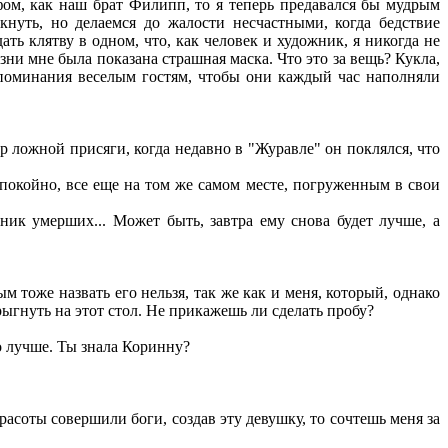
фом, как наш брат Филипп, то я теперь предавался бы мудрым
кнуть, но делаемся до жалости несчастными, когда бедствие
ть клятву в одном, что, как человек и художник, я никогда не
ни мне была показана страшная маска. Что это за вещь? Кукла,
напоминания веселым гостям, чтобы они каждый час наполняли
 ложной присяги, когда недавно в "Журавле" он поклялся, что
покойно, все еще на том же самом месте, погруженным в свои
ник умерших... Может быть, завтра ему снова будет лучше, а
м тоже назвать его нельзя, так же как и меня, который, однако
ыгнуть на этот стол. Не прикажешь ли сделать пробу?
но лучше. Ты знала Коринну?
расоты совершили боги, создав эту девушку, то сочтешь меня за