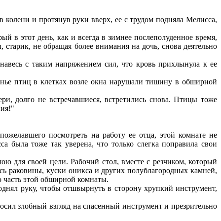
 колени и протянув руки вверх, ее с трудом подняла Мелисса,
рый в этот день, как и всегда в зимнее послеполуденное время,
 старик, не обращая более внимания на дочь, снова деятельно
навесь с таким напряжением сил, что кровь прихлынула к ее
анье птиц в клетках возле окна нарушали тишину в обширной
ри, долго не встречавшиеся, встретились снова. Птицы тоже
ия!"
пожелавшего посмотреть на работу ее отца, этой комнате не
а была тоже так уверена, что только слегка поправила свои
ою для своей цели. Рабочий стол, вместе с резчиком, который
ись раковины, куски оникса и других полублагородных камней,
ю часть этой обширной комнаты.
днял руку, чтобы отшвырнуть в сторону хрупкий инструмент,
осил злобный взгляд на спасенный инструмент и презрительно