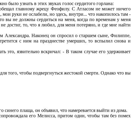
жно было узнать в этих звуках голос сердитого горлана:
я обещал главному жрецу Феофилу. С Атласом не может ничего
 мои руки не ослабели, но здесь, внутри... что накопилось там -
- то вы не должны сердиться на меня, когда по временам у меня
не достиг, то, что я любил, для меня потеряно, и где мне найти
ам Александра. Наконец он спросил о старшем сыне, Филиппе,
стретится с ним на празднестве умерших, то вспылил снова и
ь это, язвительно вскричал: - В таком случае его удерживает
для того, чтобы подвергнуться жестокой смерти. Однако что вы
о синего плаща, он объявил, что намеревается выйти из дома.
 сопровождала его Мелисса, притом один, чтобы там без помех