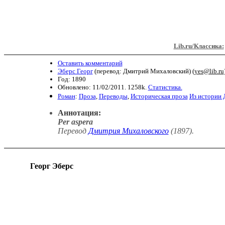
Lib.ru/Классика:
Оставить комментарий
Эберс Георг
(перевод: Дмитрий Михаловский) (
yes@lib.ru
Год: 1890
Обновлено: 11/02/2011. 1258k.
Статистика.
Роман
:
Проза
,
Переводы
,
Историческая проза
Из истории 
Аннотация:
Per aspera
Перевод
Дмитрия Михаловского
(1897)
.
Георг Эберс