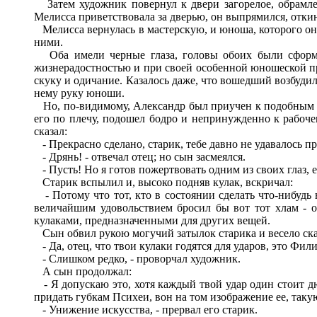
Затем художник повернул к двери загорелое, обрамл
Мелисса приветствовала за дверью, он выпрямился, отки
Мелисса вернулась в мастерскую, и юноша, которого она 
ними.
Оба имели черные глаза, головы обоих были сформир
жизнерадостностью и при своей особенной юношеской пр
скуку и одичание. Казалось даже, что вошедший возбудил
нему руку юноши.
Но, по-видимому, Александр был приучен к подобным п
его по плечу, подошел бодро и непринужденно к рабочем
сказал:
- Прекрасно сделано, старик, тебе давно не удавалось пр
- Дрянь! - отвечал отец; но сын засмеялся.
- Пусть! Но я готов пожертвовать одним из своих глаз, 
Старик вспылил и, высоко подняв кулак, вскричал:
- Потому что тот, кто в состоянии сделать что-нибудь 
величайшим удовольствием бросил бы вот тот хлам - о
кулаками, предназначенными для других вещей.
Сын обвил рукою могучий затылок старика и весело ска
- Да, отец, что твои кулаки годятся для ударов, это Фил
- Слишком редко, - проворчал художник.
А сын продолжал:
- Я допускаю это, хотя каждый твой удар один стоит д
придать губкам Психеи, вон на том изображение ее, такую 
- Унижение искусства, - прервал его старик.