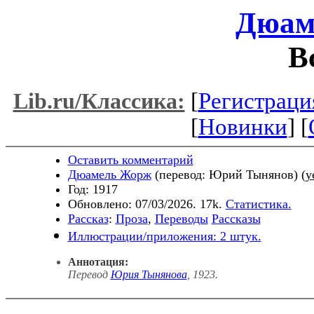
Дюам
В
[
Регистраци
Lib.ru/Классика:
[
Новинки
] [
Оставить комментарий
Дюамель Жорж
(перевод: Юрий Тынянов) (
y
Год: 1917
Обновлено: 07/03/2026. 17k.
Статистика.
Рассказ
:
Проза
,
Переводы
Рассказы
Иллюстрации/приложения: 2 штук.
Аннотация:
Перевод
Юрия Тынянова
, 1923
.