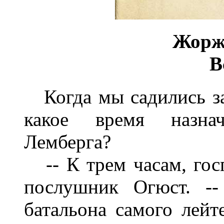
Жор
В
Когда мы садились за 
какое время назна
Лемберга?
-- К трем часам, госп
послушник Огюст. --
батальона самого лейт