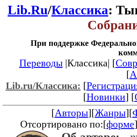
Lib.Ru
/
Классика
: Ты
Собрани
При поддержке Федеральног
ком
Переводы
|Классика| [
Совр
[
A
[
Регистраци
Lib.ru/Классика:
[
Новинки
] [
[
Авторы
][
Жанры
][
Отсортировано по:[
форме
Об авторе:
- р