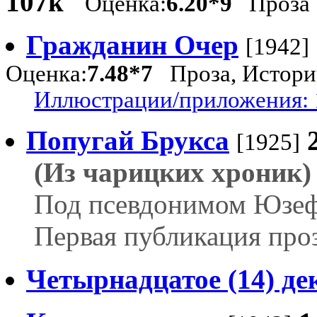
107k
Оценка:
6.20*9
Проза
Гражданин Очер
[1942]
Оценка:
7.48*7
Проза, Историч
Иллюстрации/приложения: 
Попугай Брукса
[1925]
(Из чарицких хроник)
Под псевдонимом Юзеф
Первая публикация про
Четырнадцатое (14) де