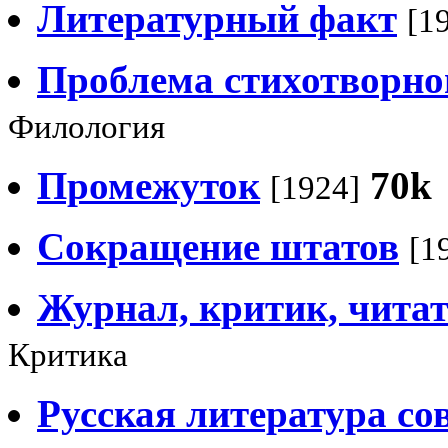
Литературный факт
[1
Проблема стихотворно
Филология
Промежуток
70k
[1924]
Сокращение штатов
[1
Журнал, критик, читат
Критика
Русская литература со