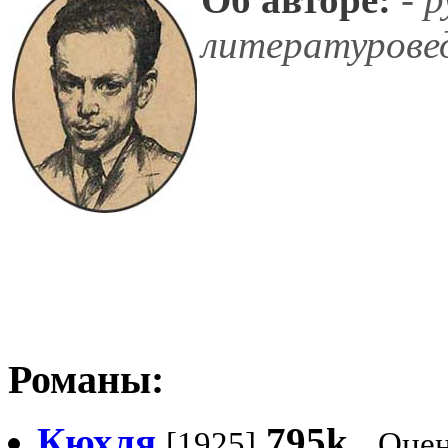
литературове
Романы:
Кюхля
795k
[1925]
Оцен