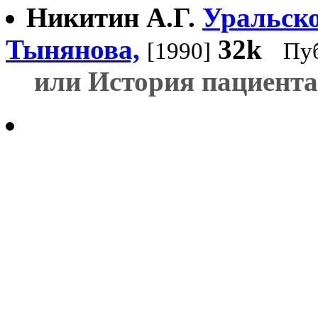
Никитин А.Г.
Уральск
Тынянова,
32k
[1990]
Пуб
или История пациента