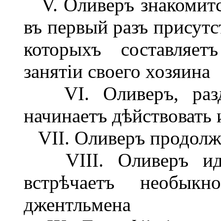
V. Оливеръ знакомитс
въ первый разъ присутс
которыхъ составляет
занятіи своего хозяина
VI. Оливеръ, разд
начинаетъ дѣйствовать 
VII. Оливеръ продолжа
VIII. Оливеръ иде
встрѣчаетъ необыкн
джентльмена