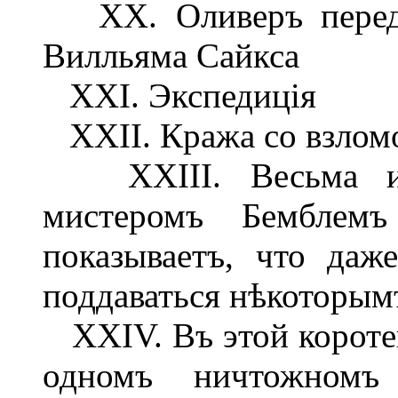
XX. Оливеръ передан
Вилльяма Сайкса
XXI. Экспедиція
XXII. Кража со взлом
XXIII. Весьма инт
мистеромъ Бемблем
показываетъ, что даж
поддаваться нѣкоторым
XXIV. Въ этой коротен
одномъ ничтожномъ 