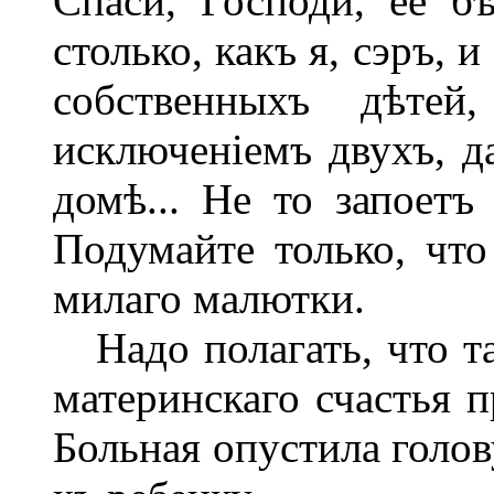
Спаси, Господи, ее б
столько, какъ я, сэръ, 
собственныхъ дѣтей
исключеніемъ двухъ, д
домѣ... Не то запоетъ 
Подумайте только, что
милаго малютки.
Надо полагать, что та
материнскаго счастья п
Больная опустила голов