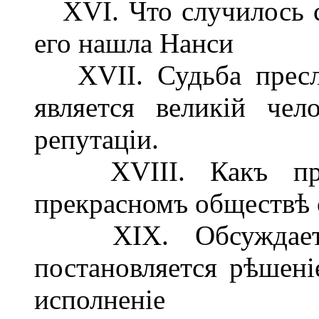
XVI. Что случилось с
его нашла Нанси
XVII. Судьба преслѣ
является великій че
репутаціи.
XVIII. Какъ пров
прекрасномъ обществѣ 
XIX. Обсуждается
постановляется рѣшені
исполненіе