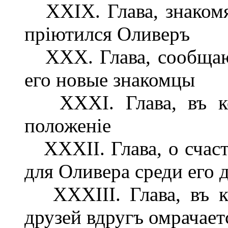
XXIX. Глава, знакомя
пріютился Оливеръ
XXX. Глава, сообщаю
его новые знакомцы
XXXI. Глава, въ кот
положеніе
XXXII. Глава, о счаст
для Оливера среди его 
XXXIII. Глава, въ ко
друзей вдругъ омрачает