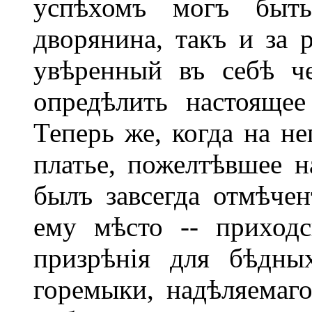
успѣхомъ могъ быть
дворянина, такъ и за 
увѣренный въ себѣ ч
опредѣлить настоящее
Теперь же, когда на не
платье, пожелтѣвшее н
былъ завсегда отмѣче
ему мѣсто -- приходс
призрѣнія для бѣдных
горемыки, надѣляемаг