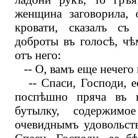
женщина заговорила, 
кровати, сказалъ съ
доброты въ голосѣ, ч
отъ него:
-- О, вамъ еще нечего 
-- Спаси, Господи, ее
поспѣшно пряча въ к
бутылку, содержим
очевиднымъ удовольств