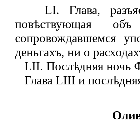
LI. Глава, разъяс
повѣствующая объ
сопровождавшемся уп
деньгахъ, ни о расходах
LII. Послѣдняя ночь 
Глава LIII и послѣдня
Олив