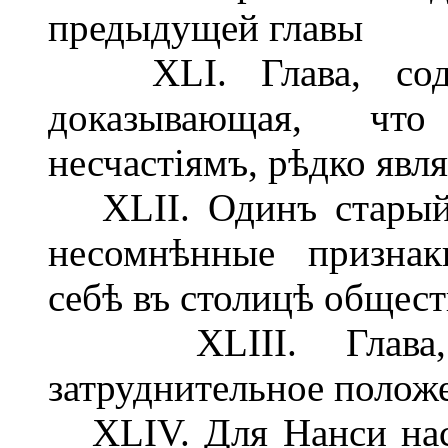
предыдущей главы
XLI. Глава, соде
доказывающая, что
несчастіямъ, рѣдко явл
XLII. Одинъ старый 
несомнѣнные признаки
себѣ въ столицѣ общес
XLIII. Глава, в
затруднительное полож
XLIV. Для Нанси наст