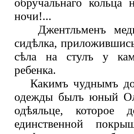
обручальнаго кольца н
ночи!...
Джентльменъ медиц
сидѣлка, приложившись
сѣла на стулъ у кам
ребенка.
Какимъ чуднымъ дока
одежды былъ юный Ол
одѣяльце, которое
единственной покры