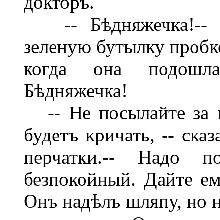
докторъ.
-- Бѣдняжечка!-- ск
зеленую бутылку пробко
когда она подошла
Бѣдняжечка!
-- Не посылайте за м
будетъ кричать, -- ска
перчатки.-- Надо п
безпокойный. Дайте ем
Онъ надѣлъ шляпу, но н