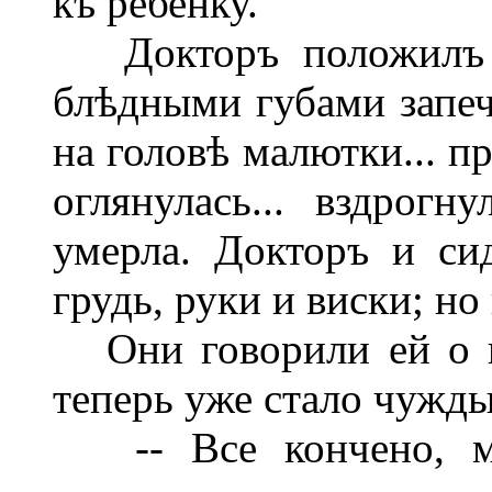
къ ребенку.
Докторъ положилъ е
блѣдными губами запеч
на головѣ малютки... пр
оглянулась... вздрогну
умерла. Докторъ и си
грудь, руки и виски; но
Они говорили ей о на
теперь уже стало чужды
-- Все кончено, мис