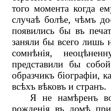
того момента когда е
случаѣ болѣе, чѣмъ до
появились бы въ печат
заняли бы всего лишь н
сомнѣнія, неоцѣнен
представили бы собо
образчикъ біографіи, к
всѣхъ вѣковъ и странъ.
Я не намѣренъ вовс
рожденія въ домѣ при