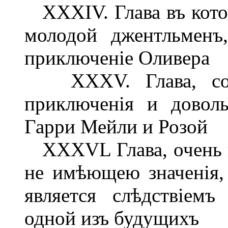
XXXIV. Глава въ котор
молодой джентльменъ
приключеніе Оливера
XXXV. Глава, соде
приключенія и довол
Гарри Мейли и Розой
XXXVL Глава, очень к
не имѣющею значенія, 
является слѣдствіем
одной изъ будущихъ