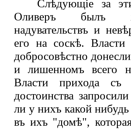
Слѣдующіе за этим
Оливеръ былъ жер
надувательствъ и нев
его на соскѣ. Власти
добросовѣстно донесли
и лишенномъ всего н
Власти прихода съ 
достоинства запросили
ли у нихъ какой нибуд
въ ихъ "домѣ", котора