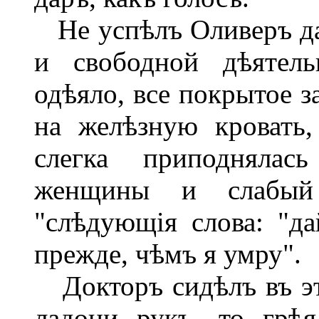
Не успѣлъ Оливеръ дат
и свободной дѣятель
одѣяло, все покрытое з
на желѣзную кровать
слегка приподнялас
женщины и слабый 
"слѣдующія слова: "да
прежде, чѣмъ я умру".
Докторъ сидѣлъ въ это
ладони рукъ, то грѣ