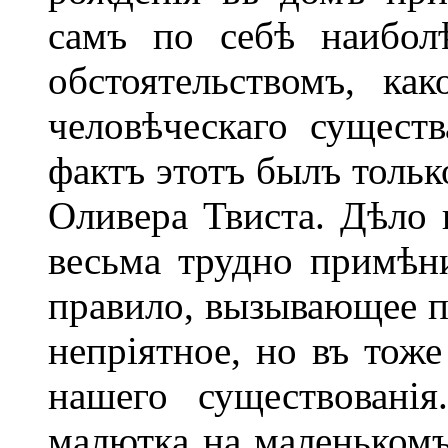
самъ по себѣ наибол
обстоятельствомъ, ка
человѣческаго существ
фактъ этотъ былъ тольк
Оливера Твиста. Дѣло 
весьма трудно примѣн
правило, вызывающее пе
непріятное, но въ тож
нашего существовані
малютка на маленькомъ