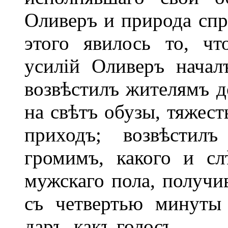
Оливеръ и природа спр
этого явилось то, ч
усилій Оливеръ начал
возвѣстилъ жителямъ д
на свѣтъ обузы, тяжест
приходъ; возвѣстил
громимъ, какого и сл
мужскаго пола, получи
съ четвертью минуты
даръ, какъ голосъ.