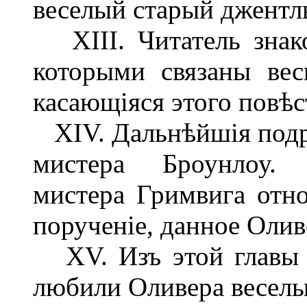
веселый старый джентл
XIII. Читатель знак
которыми связаны вес
касающіяся этого повѣс
XIV. Дальнѣйшія подр
мистера Броунлоу. З
мистера Гримвига отно
порученіе, данное Олив
XV. Изъ этой главы ч
любили Оливера веселы