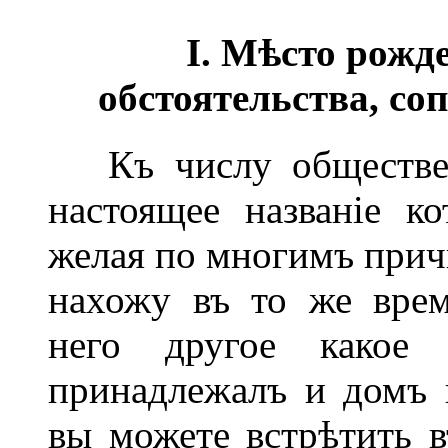
I. М
ѣ
сто рожд
обстоятельства, со
Къ числу общественн
настоящее названіе к
желая по многимъ прич
нахожу въ то же вре
него другое какое
принадлежалъ и домъ 
вы можете встрѣтить в