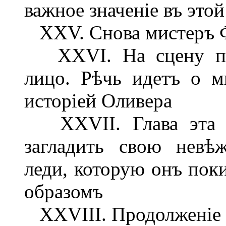
важное значеніе въ это
XXV. Снова мистеръ Ф
XXVI. На сцену появ
лицо. Рѣчь идетъ о м
исторіей Оливера
XXVII. Глава эта н
загладить свою невѣ
леди, которую онъ по
образомъ
XXVIII. Продолженіе 