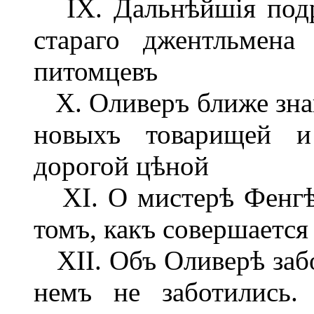
IX. Дальнѣйшія подро
стараго джентльмен
питомцевъ
X. Оливеръ ближе знак
новыхъ товарищей и
дорогой цѣной
XI. О мистерѣ Фенгѣ,
томъ, какъ совершается
XII. Объ Оливерѣ забот
немъ не заботились.