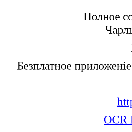
Полное со
Чарль
Безплатное приложеніе
htt
OCR 