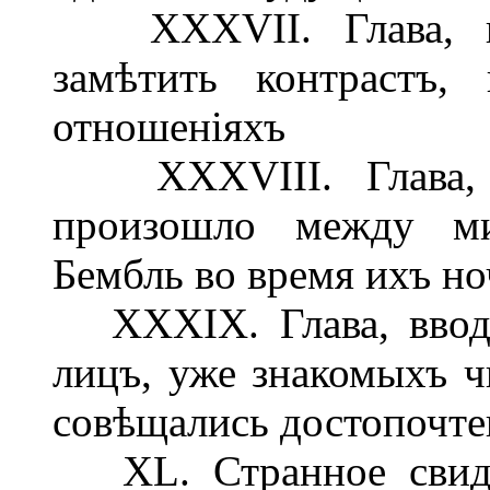
XXXVII. Глава, въ
замѣтить контрастъ,
отношеніяхъ
XXXVIII. Глава, п
произошло между м
Бембль во время ихъ но
XXXIX. Глава, вводя
лицъ, уже знакомыхъ ч
совѣщались достопочте
XL. Странное свидан