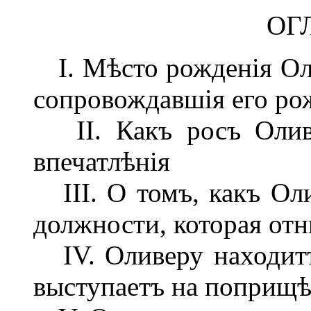
ОГ
I. Мѣсто рожденія Оли
сопровождавшія его ро
II. Какъ росъ Оливе
впечатлѣнія
III. О томъ, какъ Оли
должности, которая от
IV. Оливеру находитъ
выступаетъ на поприщ