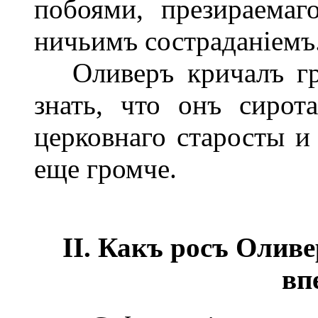
побоями, презираема
ничьимъ состраданіемъ
Оливеръ кричалъ гро
знать, что онъ сирот
церковнаго старосты и
еще громче.
II. Какъ росъ Оливе
вп