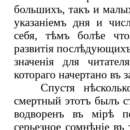
большихъ, такъ и малых
указаніемъ дня и чис
себя, тѣмъ болѣе что
развитія послѣдующихъ
значенія для читател
котораго начертано въ з
Спустя нѣсколько 
смертный этотъ былъ с
водворенъ въ мірѣ п
серьезное сомнѣніе въ