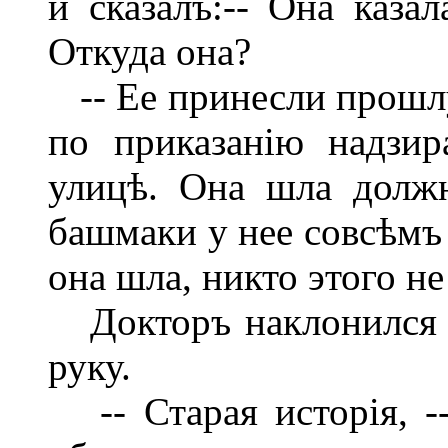
и сказалъ:-- Она каза
Откуда она?
-- Ее принесли прошлую
по приказанію надзи
улицѣ. Она шла должн
башмаки у нее совсѣмъ 
она шла, никто этого не
Докторъ наклонился 
руку.
-- Старая исторія, -- 