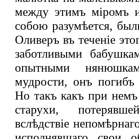
между этимъ міромъ 
собою разумѣется, был
Оливеръ въ теченіе это
заботливыми бабушка
опытными нянюшка
мудрости, онъ погибъ
Но такъ какъ при немъ
старухи, потерявше
вслѣдствіе непомѣрнаго
исполнявшаго свои о