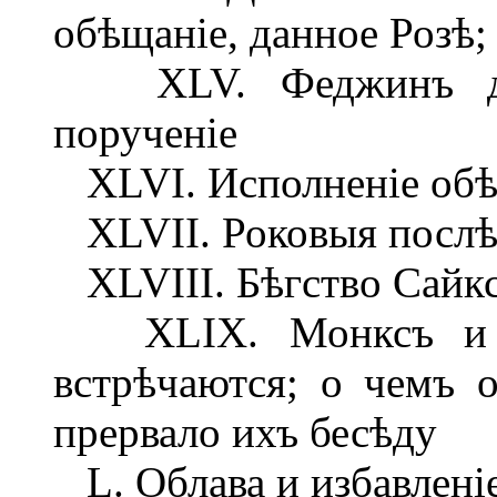
обѣщаніе, данное Розѣ; 
XLV. Феджинъ дае
порученіе
XLVI. Исполненіе обѣ
XLVII. Роковыя послѣ
XLVIII. Бѣгство Сайк
XLIX. Монксъ и ми
встрѣчаются; о чемъ о
прервало ихъ бесѣду
L. Облава и избавлені