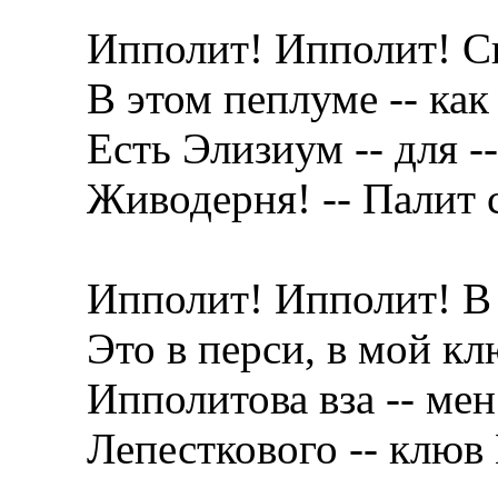
Ипполит! Ипполит! С
В этом пеплуме -- как 
Есть Элизиум -- для --
Живодерня! -- Палит с
Ипполит! Ипполит! В 
Это в перси, в мой кл
Ипполитова вза -- мен
Лепесткового -- клюв 