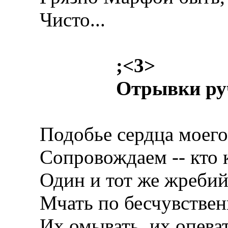
Чисто...
;
<3>
Отрывки
ру
Подобье сердца моего
Сопровождаем -- кто 
Один и тот же жребий 
Мчать по бесчувствен
Их омывать, их опеват