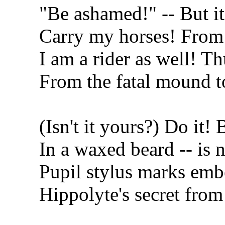
"Be ashamed!" -- But it's
Carry my horses! From th
I am a rider as well! Thu
From the fatal mound to 
(Isn't it yours?) Do it!
In a waxed beard -- is n
Pupil stylus marks embe
Hippolyte's secret from 