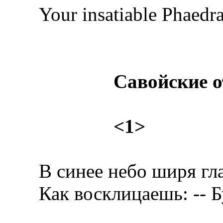
Your insatiable Phaedra.
Савой
ские
о
<1>
В синее небо ширя гла
Как восклицаешь: -- Бу