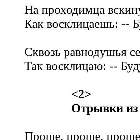
На проходимца вскину
Как восклицаешь: -- Б
Сквозь равнодушья се
Так восклицаю: -- Буд
<2>
Отрывки
из
Проще, проще, проще