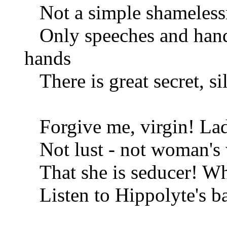
Not a simple shamelessn
Only speeches and hands.
hands
There is great secret, sil
Forgive me, virgin! Lad
Not lust - not woman's
That she is seducer! Who
Listen to Hippolyte's bab