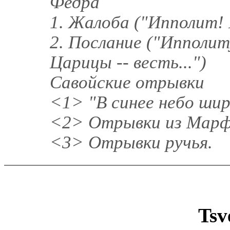
Федра
1. Жалоба ("Ипполит! 
2. Послание ("Ипполит
Царицы -- весть...")
Савойские отрывки
<1> "В синее небо ширя
<2> Отрывки из Мар
<3> Отрывки ручья.
Tsv