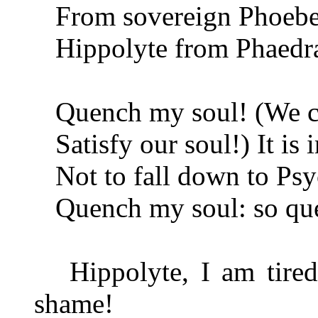
From sovereign Phoebe, 
Hippolyte from Phaedra: 
Quench my soul! (We can
Satisfy our soul!) It is i
Not to fall down to Psych
Quench my soul: so que
Hippolyte, I am tired..
shame!