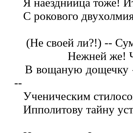
Я наездниица тоже! Ит
С рокового двухолмия 
(Не своей ли?!) -- Су
Нежней же! Ч
В вощаную дощечку -- 
--
Ученическим стилосом 
Ипполитову тайну уст