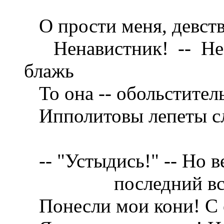
О прости меня, девстве
Ненавистник! -- Не 
блажь
То она -- обольститель
Ипполитовы лепеты сл
-- "Устыдись!" -- Но в
последний вспл
Понесли мои кони! С от