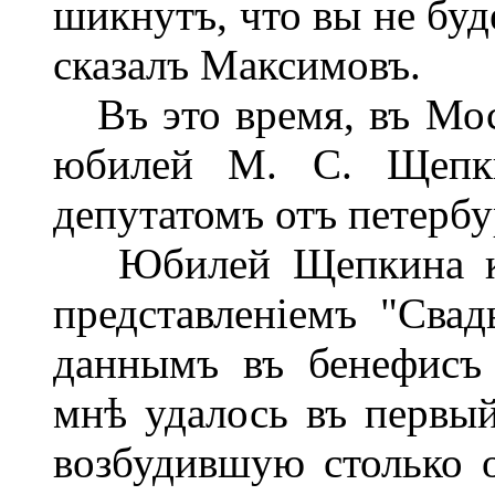
шикнутъ, что вы не буде
сказалъ Максимовъ.
Въ это время, въ Моск
юбилей М. С. Щепки
депутатомъ отъ петербу
Юбилей Щепкина как
представленіемъ "Сва
даннымъ въ бенефисъ
мнѣ удалось въ первый
возбудившую столько 