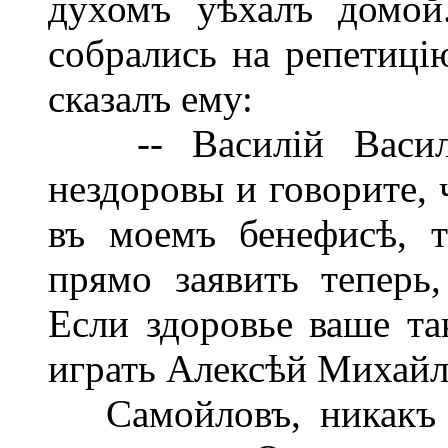
духомъ уѣхалъ домой
собрались на репетиці
сказалъ ему:
-- Василій Василь
нездоровы и говорите, 
въ моемъ бенефисѣ, т
прямо заявить теперь
Если здоровье ваше так
играть Алексѣй Михайл
Самойловъ, никакъ н