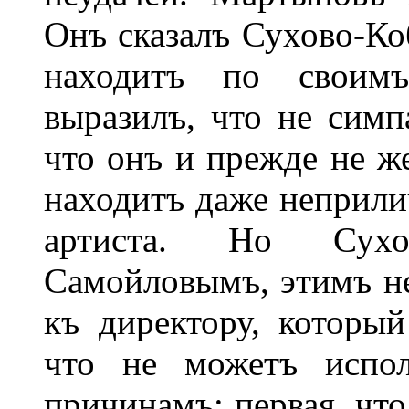
Онъ сказалъ Сухово-Ко
находитъ по своимъ
выразилъ, что не симп
что онъ и прежде не же
находитъ даже неприли
артиста. Но Сухов
Самойловымъ, этимъ не
къ директору, который
что не можетъ испол
причинамъ: первая, что