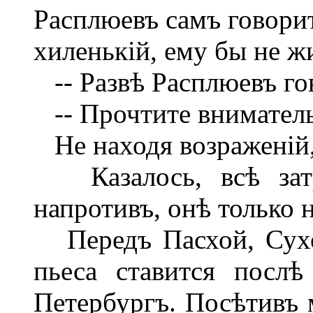
Расплюевъ самъ говорит
хиленькій, ему бы не ж
-- Развѣ Расплюевъ го
-- Прочтите вниматель
Не находя возраженій,
Казалось, всѣ затру
напротивъ, онѣ только 
Передъ Пасхой, Сухов
пьеса ставится послѣ
Петербургъ. Посѣтивъ м