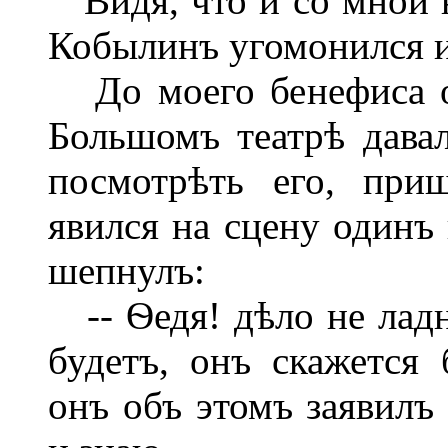
Видя, что и со мной н
Кобылинъ угомонился и 
До моего бенефиса ос
Большомъ театрѣ давал
посмотрѣть его, при
явился на сцену одинъ
шепнулъ:
-- Ѳедя! дѣло не ладн
будетъ, онъ скажется
онъ объ этомъ заявилъ 