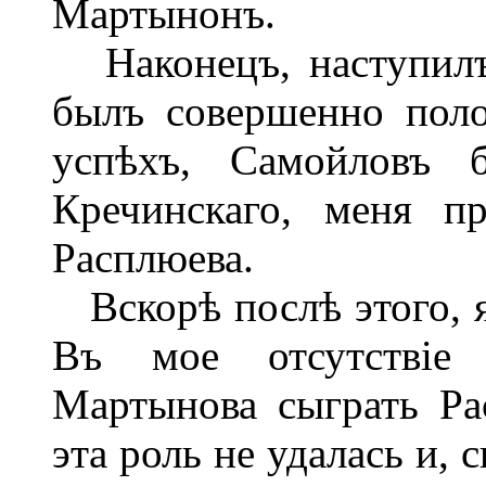
Мартынонъ.
Наконецъ, наступилъ 
былъ совершенно пол
успѣхъ, Самойловъ 
Кречинскаго, меня п
Расплюева.
Вскорѣ послѣ этого, я 
Въ мое отсутствіе 
Мартынова сыграть Ра
эта роль не удалась и, 