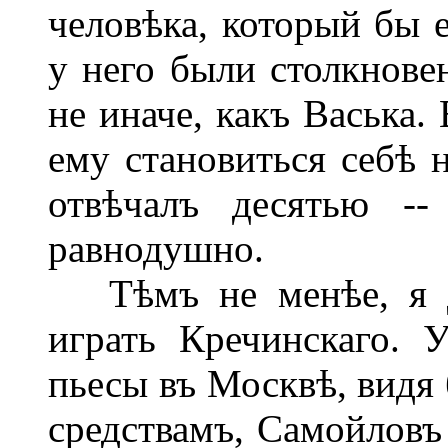
человѣка, который бы 
у него были столкновен
не иначе, какъ Васька.
ему становиться себѣ н
отвѣчалъ десятью -
равнодушно.
Тѣмъ не менѣе, я до
играть Кречинскаго. 
пьесы въ Москвѣ, видя 
средствамъ, Самойловъ