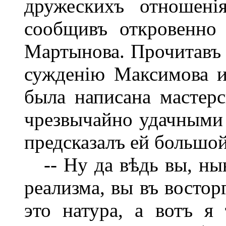
дружескихъ отношені
сообщивъ откровенно
Мартынова. Прочитавъ 
сужденію Максимова и
была написана мастер
чрезвычайно удачными
предсказалъ ей большой
-- Ну да вѣдь вы, ны
реализма, вы въ востор
это натура, а вотъ я