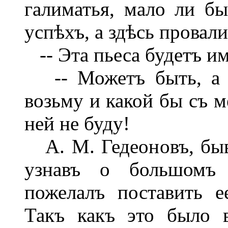
галиматья, мало ли б
успѣхъ, а здѣсь провали
-- Эта пьеса будетъ и
-- Можетъ быть, а я
возьму и какой бы съ м
ней не буду!
А. М. Гедеоновъ, быв
узнавъ о большомъ
пожелалъ поставить е
Такъ какъ это было 