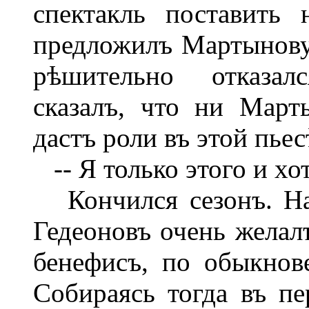
спектакль поставить
предложилъ Мартынову 
рѣшительно отказал
сказалъ, что ни Март
дастъ роли въ этой пьес
-- Я только этого и хо
Кончился сезонъ. Нас
Гедеоновъ очень желал
бенефисъ, по обыкнов
Собираясь тогда въ пе