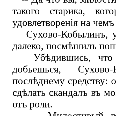
такого старика, ко
удовлетворенія на чемъ
Сухово-Кобылинъ, ув
далеко, посмѣшилъ поп
Убѣдившись, что че
добьешься, Сухово
послѣднему средству: о
сдѣлать скандалъ въ мо
отъ роли.
-- Милостивый госуд