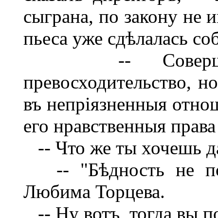
сыграна, по закону не 
пьеса уже сдѣлалась со
-- Совершенно
превосходительство, но
въ непріязненныя отнош
его нравственныя права
-- Что же ты хочешь д
-- "Бѣдность не пор
Любима Торцева.
-- Ну вотъ, тогда вы 