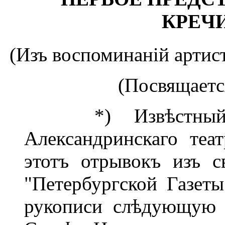
КРЕЧ
(Изъ воспоминаній артист
(Посвящается
*) Извѣстный в
Александринскаго теа
этотъ отрывокъ изъ с
"Петербургской Газеты
рукописи слѣдующую 