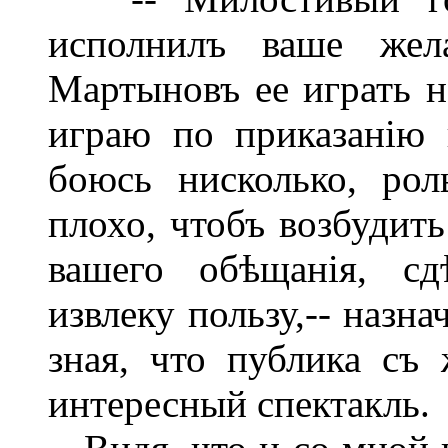
исполнилъ ваше жела
Мартыновъ ее играть не
играю по приказанію 
боюсь нисколько, ро
плохо, чтобъ возбудить
вашего обѣщанія, сд
извлеку пользу,-- назн
зная, что публика съ
интересный спектакль.