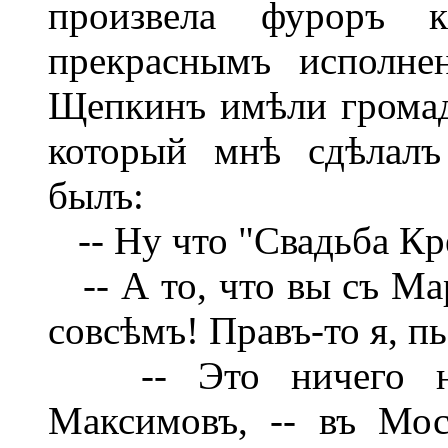
произвела фуроръ к
прекраснымъ исполне
Щепкинъ имѣли громад
который мнѣ сдѣлалъ
былъ:
-- Ну что "Свадьба Кр
-- А то, что вы съ М
совсѣмъ! Правъ-то я, п
-- Это ничего не д
Максимовъ, -- въ Мос