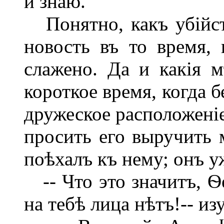
и знаю.
Понятно, какъ убійст
новость въ то время, 
слажено. Да и какія 
короткое время, когда 
дружеское расположені
просить его выручить м
поѣхалъ къ нему; онъ у
-- Что это значитъ, Ѳ
на тебѣ лица нѣтъ!-- и