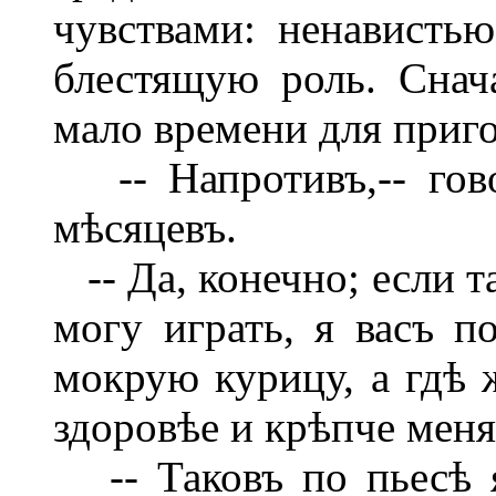
чувствами: ненависть
блестящую роль. Снача
мало времени для приго
-- Напротивъ,-- гово
мѣсяцевъ.
-- Да, конечно; если та
могу играть, я васъ п
мокрую курицу, а гдѣ 
здоровѣе и крѣпче меня
-- Таковъ по пьесѣ я