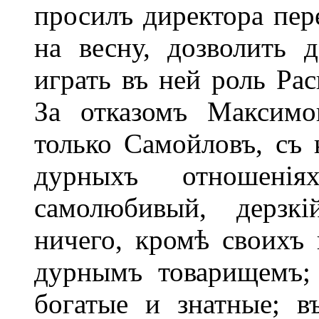
просилъ директора пер
на весну, дозволить 
играть въ ней роль Рас
За отказомъ Максимо
только Самойловъ, съ
дурныхъ отношені
самолюбивый, дерзкі
ничего, кромѣ своихъ
дурнымъ товарищемъ;
богатые и знатные; 