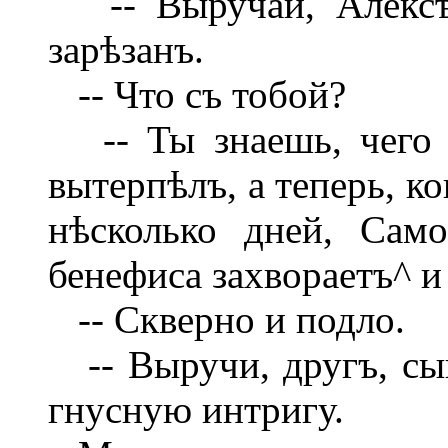
-- Выручай, Алексѣй
зарѣзанъ.
-- Что съ тобой?
-- Ты знаешь, чего 
вытерпѣлъ, а теперь, ко
нѣсколько дней, Само
бенефиса захвораетъ^ и 
-- Скверно и подло.
-- Выручи, другъ, сыг
гнусную интригу.