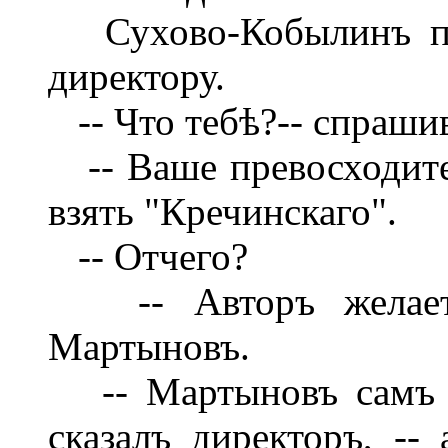
Сухово-Кобылинъ поѣ
директору.
-- Что тебѣ?-- спрашив
-- Ваше превосходител
взять "Кречинскаго".
-- Отчего?
-- Авторъ желаетъ
Мартыновъ.
-- Мартыновъ самъ не
сказалъ директоръ, -- 