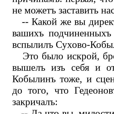
не можетъ заставить на
-- Какой же вы директ
вашихъ подчиненныхъ 
вспылилъ Сухово-Кобы
Это было искрой, бро
вышелъ изъ себя и от
Кобылинъ тоже, и сце
до того, что Гедеоно
закричалъ:
-- Да что вы, милостив