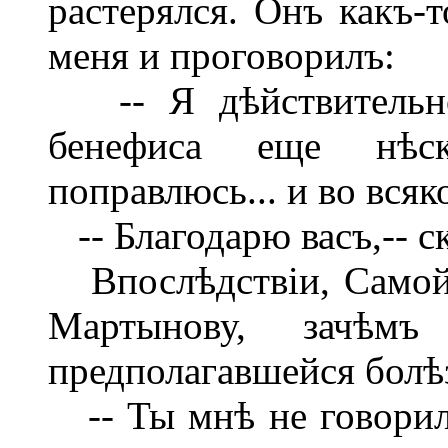
растерялся. Онъ какъ-
меня и проговорилъ:
-- Я дѣйствительно 
бенефиса еще нѣс
поправлюсь... и во всяк
-- Благодарю васъ,-- ск
Впослѣдствіи, Самойл
Мартынову, зачѣм
предполагавшейся болѣ
-- Ты мнѣ не говорилъ,