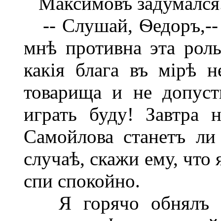
Максимовъ задумался
-- Слушай, Ѳедоръ,-- с
мнѣ противна эта роль
какія блага въ мірѣ н
товарища и не допуст
играть буду! Завтра 
Самойлова станетъ ли
случаѣ, скажи ему, что
спи спокойно.
Я горячо обнялъ М