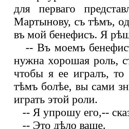
для перваго представ
Мартынову, съ тѣмъ, од
въ мой бенефисъ. Я рѣш
-- Въ моемъ бенефисѣ
нужна хорошая роль, ст
чтобы я ее игралъ, то
тѣмъ болѣе, вы сами зн
играть этой роли.
-- Я упрошу его,-- ск
-- Это дѣло ваше.