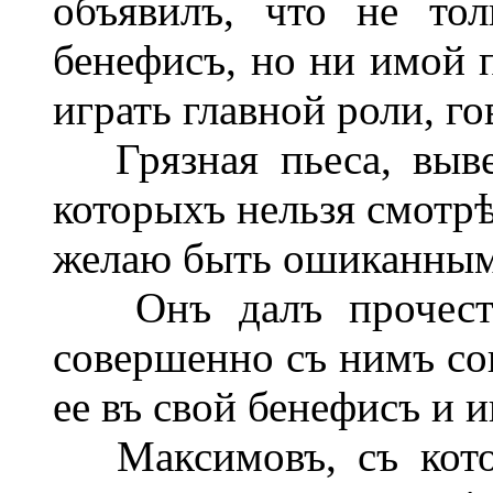
объявилъ, что не то
бенефисъ, но ни имой 
играть главной роли, го
Грязная пьеса, вывед
которыхъ нельзя смотрѣ
желаю быть ошиканным
Онъ далъ прочесть 
совершенно съ нимъ сог
ее въ свой бенефисъ и и
Максимовъ, съ котор