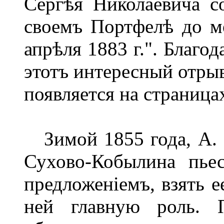
Сергѣя Николаевича с
своемъ Портфелѣ до мо
апрѣля 1883 г.". Благо
этотъ интересный отры
появляется на страница
Зимой 1855 года, А. 
Сухово-Кобылина пьес
предложеніемъ, взять е
ней главную роль. П