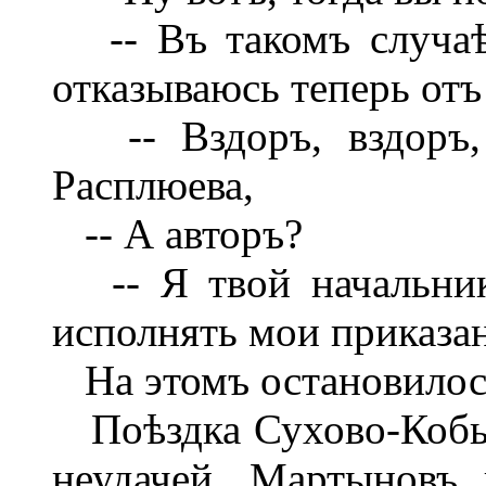
-- Въ такомъ случаѣ,
отказываюсь теперь отъ
-- Вздоръ, вздоръ, 
Расплюева,
-- А авторъ?
-- Я твой начальникъ
исполнять мои приказан
На этомъ остановилос
Поѣздка Сухово-Кобы
неудачей. Мартыновъ 