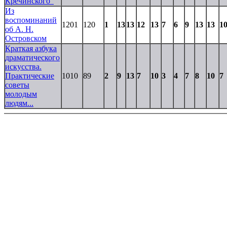
Кречинского"
Из
воспоминаний
1201
120
1
13
13
12
13
7
6
9
13
13
1
об А. Н.
Островском
Краткая азбука
драматического
искусства.
Практические
1010
89
2
9
13
7
10
3
4
7
8
10
7
советы
молодым
людям...