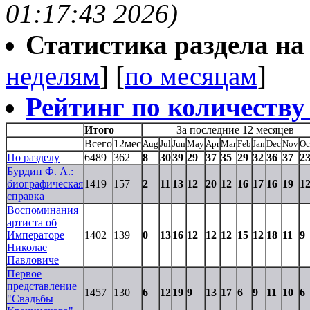
01:17:43 2026)
Статистика раздела на t
неделям
] [
по месяцам
]
Рейтинг по количеству
Итого
За последние 12 месяцев
Всего
12мес
Aug
Jul
Jun
May
Apr
Mar
Feb
Jan
Dec
Nov
Oc
По разделу
6489
362
8
30
39
29
37
35
29
32
36
37
2
Бурдин Ф. А.:
биографическая
1419
157
2
11
13
12
20
12
16
17
16
19
1
справка
Воспоминания
артиста об
Императоре
1402
139
0
13
16
12
12
12
15
12
18
11
9
Николае
Павловиче
Первое
представление
1457
130
6
12
19
9
13
17
6
9
11
10
6
"Свадьбы