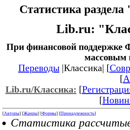
Статистика раздела 
Lib.ru: "Кл
При финансовой поддержке Ф
массовым 
Переводы
|Классика| [
Совр
[
A
[
Регистраци
Lib.ru/Классика:
[
Новин
[
Авторы
] [
Жанры
] [
Формы
] [
Принадлежность
]
Статистика рассчитывае