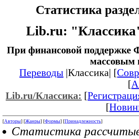
Статистика разде
Lib.ru: "Классика
При финансовой поддержке Ф
массовым 
Переводы
|Классика| [
Совр
[
A
[
Регистраци
Lib.ru/Классика:
[
Новин
[
Авторы
] [
Жанры
] [
Формы
] [
Принадлежность
]
Статистика рассчитыва