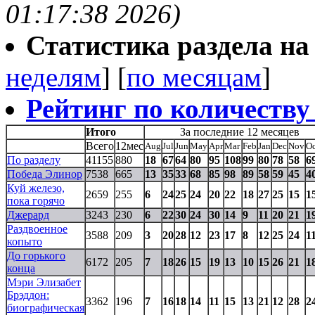
01:17:38 2026)
Статистика раздела на t
неделям
] [
по месяцам
]
Рейтинг по количеству
Итого
За последние 12 месяцев
Всего
12мес
Aug
Jul
Jun
May
Apr
Mar
Feb
Jan
Dec
Nov
Oc
По разделу
41155
880
18
67
64
80
95
108
99
80
78
58
6
Победа Элинор
7538
665
13
35
33
68
85
98
89
58
59
45
4
Куй железо,
2659
255
6
24
25
24
20
22
18
27
25
15
1
пока горячо
Джерард
3243
230
6
22
30
24
30
14
9
11
20
21
1
Раздвоенное
3588
209
3
20
28
12
23
17
8
12
25
24
1
копыто
До горького
6172
205
7
18
26
15
19
13
10
15
26
21
1
конца
Мэри Элизабет
Брэддон:
3362
196
7
16
18
14
11
15
13
21
12
28
2
биографическая