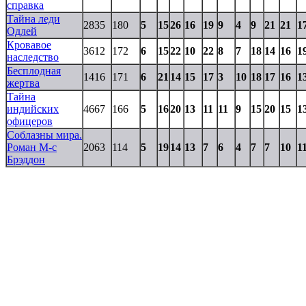
справка
Тайна леди
2835
180
5
15
26
16
19
9
4
9
21
21
1
Одлей
Кровавое
3612
172
6
15
22
10
22
8
7
18
14
16
1
наследство
Бесплодная
1416
171
6
21
14
15
17
3
10
18
17
16
1
жертва
Тайна
индийских
4667
166
5
16
20
13
11
11
9
15
20
15
1
офицеров
Соблазны мира.
Роман М-с
2063
114
5
19
14
13
7
6
4
7
7
10
1
Брэддон