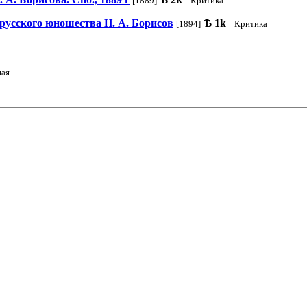
[1889]
Критика
русского юношества Н. А. Борисов
Ѣ
1k
[1894]
Критика
ная