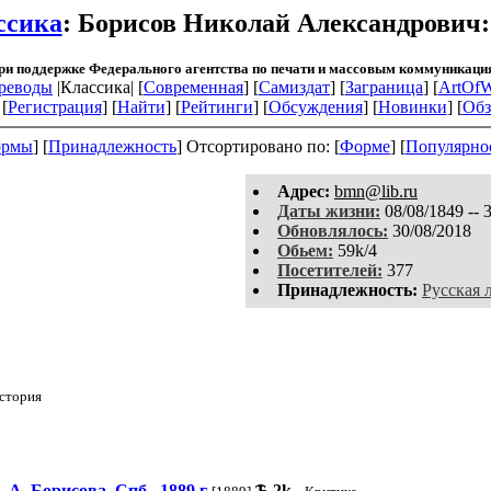
ссика
: Борисов Николай Александрович
ри поддержке Федерального агентства по печати и массовым коммуникаци
реводы
|Классика| [
Современная
] [
Самиздат
] [
Заграница
] [
ArtOfW
[
Регистрация
]
[
Найти
] [
Рейтинги
] [
Обсуждения
] [
Новинки
] [
Обз
рмы
] [
Принадлежность
]
Отсортировано по: [
Форме
] [
Популярно
Aдpeс:
bmn@lib.ru
Даты жизни:
08/08/1849 -- 
Обновлялось:
30/08/2018
Обьем:
59k/4
Посетителей:
377
Принадлежность:
Русская 
стория
. Борисова. Спб., 1889 г
Ѣ
2k