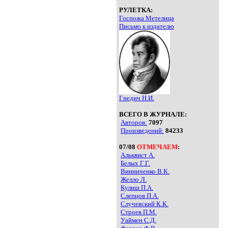
РУЛЕТКА:
Госпожа Метелица
Письмо к издателю
Гнедич Н.И.
ВСЕГО В ЖУРНАЛЕ:
Авторов:
7097
Произведений:
84233
07/08
ОТМЕЧАЕМ
:
Альквист А.
Белых Г.Г.
Винниченко В.К.
Желло Л.
Кулиш П.А.
Слепцов П.А.
Случевский К.К.
Строев П.М.
Уаймен С.Д.