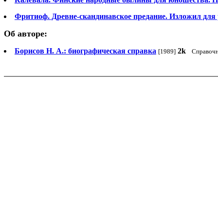
Фритиоф. Древне-скандинавское предание. Изложил для 
Об авторе:
Борисов Н. А.: биографическая справка
2k
[1989]
Справоч