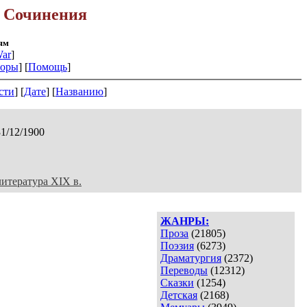
:
Сочинения
ям
ar
]
оры
] [
Помощь
]
сти
] [
Дате
] [
Названию
]
31/12/1900
литература XIX в.
ЖАНРЫ:
Проза
(21805)
Поэзия
(6273)
Драматургия
(2372)
Переводы
(12312)
Сказки
(1254)
Детская
(2168)