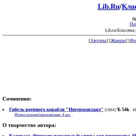
Lib.Ru
/
Кла
П
Пе
Lib.ru/Классика:
[
Авторы
] [
Жанры
] [
Фо
Сочинения:
Гибель военного корабля "Ингерманланд"
Ѣ
54k
[1894]
И
Иллюстрации/приложения: 4 шт.
О творчестве автора:
Калевала. Финские народные былины для юношества. Н. А