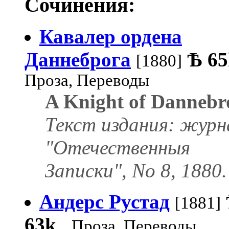
Сочинения:
Кавалер ордена
Даннеброга
Ѣ
65
[1880]
Проза, Переводы
A Knight of Dannebr
Текст издания: журн
"Отечественныя
Записки", No 8, 1880.
Андерс Рустад
[1881]
63k
Проза, Переводы