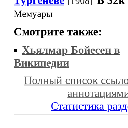
Тургеневе
Ѣ
32k
[1908]
Мемуары
Смотрите также:
Хьялмар Бойесен в
Википедии
Полный список ссыло
аннотациям
Статистика разд