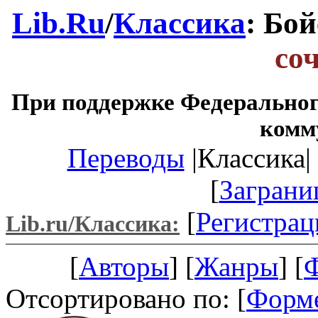
Lib.Ru
/
Классика
: Бо
со
При поддержке Федеральног
комм
Переводы
|Классика| 
[
Заграни
[
Регистрац
Lib.ru/Классика:
[
Авторы
] [
Жанры
] [
Отсортировано по: [
Форм