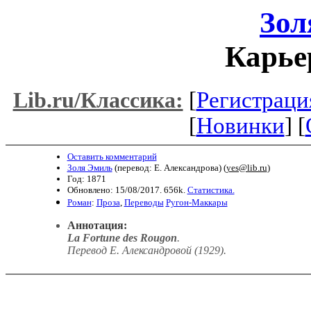
Зол
Карье
[
Регистраци
Lib.ru/Классика:
[
Новинки
] [
Оставить комментарий
Золя Эмиль
(перевод: Е. Александрова) (
yes@lib.ru
)
Год: 1871
Обновлено: 15/08/2017. 656k.
Статистика.
Роман
:
Проза
,
Переводы
Ругон-Маккары
Аннотация:
La Fortune des Rougon
.
Перевод Е. Александровой (1929).