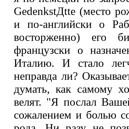
GedenkstДtte (место ро
и по-английски о Раб
восторженно) его б
французски о назначе
Италию. И стало лег
неправда ли? Оказывает
думать, как самому хо
велят. "Я послал Ваше
сожалением и болью с
рода. Ни разу не поз