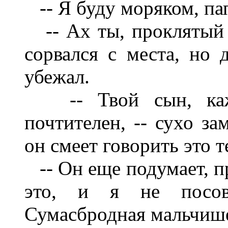
-- Я буду моряком, пап
-- Ах ты, проклятый м
сорвался с места, но 
убежал.
-- Твой сын, каже
почтителен, -- сухо за
он смеет говорить это те
-- Он еще подумает, пр
это, и я не посов
Сумасбродная мальчише