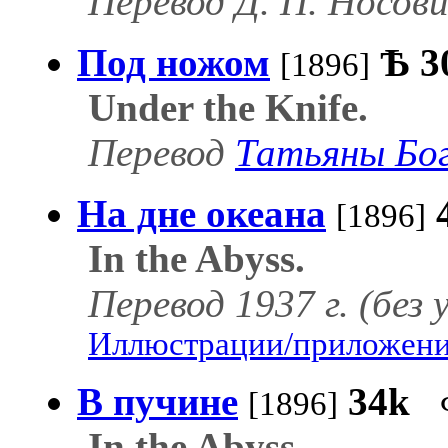
Перевод Д. П. Носови
Под ножом
Ѣ
3
[1896]
Under the Knife.
Перевод
Татьяны Бо
На дне океана
[1896]
In the Abyss.
Перевод 1937 г. (без 
Иллюстрации/приложения
В пучине
34k
[1896]
In the Abyss.