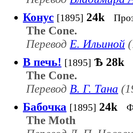
Конус
24k
[1895]
Про
The Cone.
Перевод
Е. Ильиной
(
В печь!
Ѣ
28k
[1895]
The Cone.
Перевод
В. Г. Тана
(1
Бабочка
24k
[1895]
Ф
The Moth