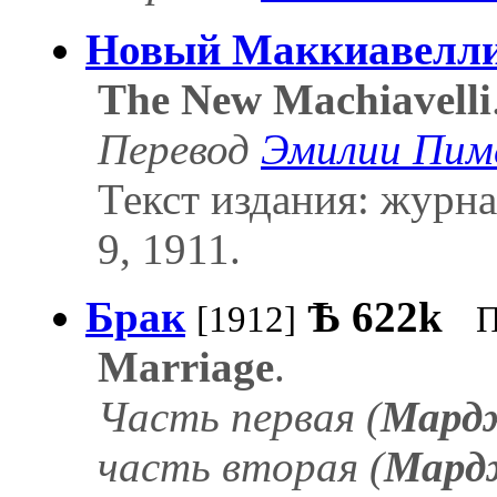
Новый Маккиавелл
The New Machiavelli
Перевод
Эмилии Пим
Текст издания: журна
9, 1911.
Брак
Ѣ
622k
[1912]
П
Marriage
.
Часть первая (
Мард
часть вторая (
Мард