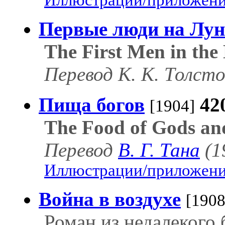
Иллюстрации/приложения
Первые люди на Лун
The First Men in th
Перевод К. К. Толсто
Пища богов
42
[1904]
The Food of Gods an
Перевод
В. Г. Тана
(1
Иллюстрации/приложения
Война в воздухе
[1908
Роман из недалекого 