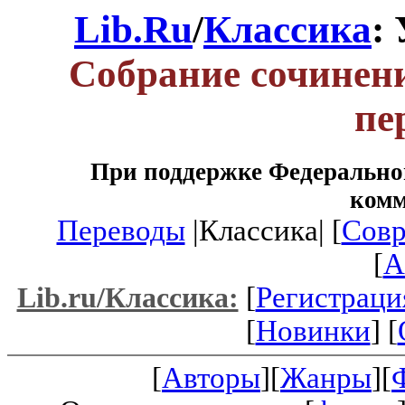
Lib.Ru
/
Классика
:
Собрание сочинени
пе
При поддержке Федеральног
ком
Переводы
|Классика| [
Совр
[
A
[
Регистраци
Lib.ru/Классика:
[
Новинки
] [
[
Авторы
][
Жанры
][