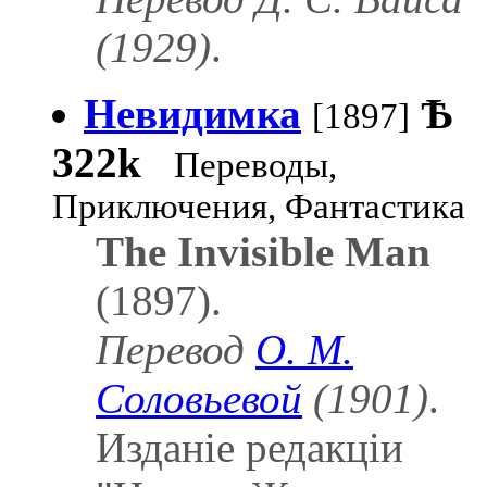
(1929)
.
Невидимка
Ѣ
[1897]
322k
Переводы,
Приключения, Фантастика
The Invisible Man
(1897).
Перевод
О. М.
Соловьевой
(1901)
.
Изданіе редакціи