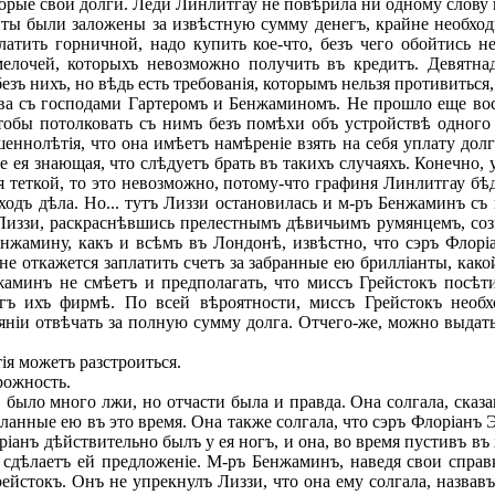
рые свои долги. Леди Линлитгау не повѣрила ни одному слову из
нты были заложены за извѣстную сумму денегъ, крайне необход
атить горничной, надо купить кое-что, безъ чего обойтись н
елочей, которыхъ невозможно получить въ кредитъ. Девятнад
езъ нихъ, но вѣдь есть требованія, которымъ нельзя противиться
а съ господами Гартеромъ и Бенжаминомъ. Не прошло еще вось
тобы потолковать съ нимъ безъ помѣхи объ устройствѣ одного
ннолѣтія, что она имѣетъ намѣреніе взять на себя уплату долг
 ея знающая, что слѣдуетъ брать въ такихъ случаяхъ. Конечно, 
ея теткой, то это невозможно, потому-что графиня Линлитгау бѣ
одъ дѣла. Но... тутъ Лиззи остановилась и м-ръ Бенжаминъ съ
Лиззи, раскраснѣвшись прелестнымъ дѣвичьимъ румянцемъ, созн
енжамину, какъ и всѣмъ въ Лондонѣ, извѣстно, что сэръ Флорі
не откажется заплатить счетъ за забранные ею брилліанты, како
аминъ не смѣетъ и предполагать, что миссъ Грейстокъ посѣти
гъ ихъ фирмѣ. По всей вѣроятности, миссъ Грейстокъ необ
тояніи отвѣчать за полную сумму долга. Отчего-же, можно выдат
ія можетъ разстроиться.
ожность.
ыло много лжи, но отчасти была и правда. Она солгала, сказа
дѣланные ею въ это время. Она также солгала, что сэръ Флоріанъ
іанъ дѣйствительно былъ у ея ногъ, и она, во время пустивъ въ 
сдѣлаетъ ей предложеніе. М-ръ Бенжаминъ, наведя свои справки
ейстокъ. Онъ не упрекнулъ Лиззи, что она ему солгала, назвав