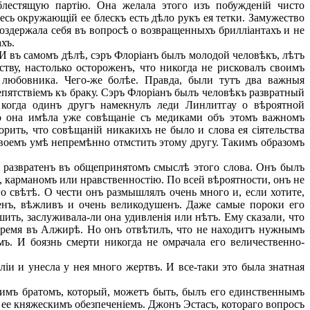
блестящую партію. Она желала этого изъ побужденій чисто
есь окружающій ее блескъ есть дѣло рукъ ея тетки. Замужество
воздержала себя въ вопросѣ о возвращенныхъ брилліантахъ и не
хъ.
И въ самомъ дѣлѣ, сэръ Флоріанъ былъ молодой человѣкъ, лѣтъ
тву, настолько остороженъ, что никогда не рисковалъ своимъ
о любовника. Чего-же болѣе. Правда, были тутъ два важныя
препятствіемъ къ браку. Сэръ Флоріанъ былъ человѣкъ развратный
когда одинъ другъ намекнулъ леди Линлитгау о вѣроятной
то она имѣла уже совѣщаніе съ медиками объ этомъ важномъ
рить, что совѣщаній никакихъ не было и слова ея сіятельства
своемъ умѣ непремѣнно отмстить этому другу. Такимъ образомъ
и развратенъ въ общепринятомъ смыслѣ этого слова. Онъ былъ
, карманомъ или нравственностію. По всей вѣроятности, онъ не
о свѣтѣ. О чести онъ размышлялъ очень много и, если хотите,
ренъ, вѣжливъ и очень великодушенъ. Даже самые пороки его
шить, заслуживала-ли она удивленія или нѣтъ. Ему сказали, что
 время въ Алжирѣ. Но онъ отвѣтилъ, что не находитъ нужнымъ
мъ. И боязнь смерти никогда не омрачала его величественно-
и и унесла у нея много жертвъ. И все-таки это была знатная
оимъ братомъ, который, можетъ быть, былъ его единственнымъ
ъ ее княжескимъ обезпеченіемъ. Джонъ Эстасъ, котораго вопросъ