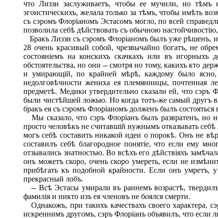
что Лиззи заслуживаетъ, чтобы ее мучили, но тѣмъ 
эгоистическихъ, желала только за тѣмъ, чтобы имѣть воз
съ сэромъ Флоріаномъ Эстасомъ могло, по всей справедли
позволила себѣ дѣйствовать съ обычною настойчивостію,
Бракъ Лиззи съ сэромъ Флоріаномъ былъ уже рѣшенъ, и 
28 очень красивый собой, чрезвычайно богатъ, не обре
состояніемъ на конскихъ скачкахъ или въ игорныхъ д
обстоятельства, но они -- смотря но тому, какихъ кто де
и умирающій, по крайней мѣрѣ, каждому было ясно, 
недолговѣчности жениха ея племянницы, почтенная ле
предметѣ. Медики утвердительно сказали ей, что сэръ Ф
были чистѣйшей ложью. Но когда тотъ-же самый другъ вз
бракъ ея съ сэромъ Флоріаномъ долженъ былъ состояться в
Мы сказало, что сэръ Флоріанъ былъ развратенъ, но н
просто человѣкъ не считавшій нужнымъ отказывать себѣ в
могъ себѣ составить никакой идеи о порокѣ. Онъ не вѣ
составилъ себѣ благородное понятіе, что если ему мн
отзывались знатностью. Во всѣхъ его дѣйствіяхъ замѣчал
онъ можетъ скоро, очень скоро умереть, если не измѣн
прибѣгать къ подобной крайности. Если онъ умретъ, у
прекрасный лобъ.
-- Всѣ Эстасы умирали въ раннемъ возрастѣ, твердилъ 
фамилія и никто изъ ея членовъ не боялся смерти.
Однакожъ, при такихъ качествахъ своего характера, сэ
искреннимъ другомъ, сэръ Флоріанъ объявилъ, что если л