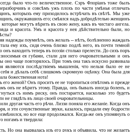
 всегда было что-то величественное. Сэръ Флоріанъ тоже былъ
еразборчивъ и совсѣмъ ужъ плохъ по части умѣнья отличать
щинъ, которыхъ ему приходилось встрѣчать въ свѣтѣ. Мы уже
женщинъ, окружавшихъ его; смѣялся надъ добродѣтелью женщинъ
 которые могутъ вѣрить въ свою жену, какъ въ чистаго ангела.
вда и красота. Умъ и красота у нея дѣйствительно были, но
вѣсты?
ряя надежды поумнѣть, онъ желалъ -- нѣтъ, болѣзненно жаждалъ
ала ему ихъ, сидя очень близко подлѣ него, въ почти темной
 онъ находитъ теперь въ поэзіи столько прелести. До сихъ поръ
оизносимыя ея губами, стали для него очаровательными и онъ
бы оно чаще повторялось. При томъ она такъ искусно развивала
я являются послѣдствіемъ мышленія, что нельзя было ее не
ъ себя и дѣлалъ себѣ слишкомъ скромную оцѣнку. Она была для
чала божественная нота!
ь его женой? Онъ проситъ ее не торопиться отвѣтомъ и прежде
мъ онъ не вѣритъ этому. Правда, онъ бывалъ иногда боленъ, и
нуться съ нимъ риску, онъ постарается, насколько это будетъ
чти не глядѣть въ лицо своей очаровательницы.
ли другая часть его рѣчи. Лиззи поняла его желаніе. Когда онъ
ря, и эти сочувственные звуки, казалось, придали ему бодрости
 измѣнился, но все еще продолжался. Когда-же онъ упомянулъ о
го ногамъ и твердила:
ть. Но она вырвалась изъ его рукъ и объявила, что не желаетъ