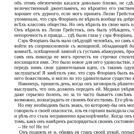
объ этомъ обезпеченіи касался довольно близко, не сд
величественный джентльменъ, но вѣроятно его умстве
хорошее отъ дурного, если могъ принять Лиззи Грейст
упоминали, что сэръ Флоріанъ не вѣрилъ вообще въ доб
всѣхъ классовъ общества. Но онъ вѣрилъ въ свою мать и 
Онъ вѣрилъ въ Лиззи Грейстокъ, онъ былъ убѣжденъ, ч
непорочность и правда.... гдѣ были глаза у сэра Флоріана
Сэръ Флоріанъ былъ мало свѣдущій человѣкъ, но самъ он
войти въ соприкосновеніе съ женщиной, обладающей бол
комнатѣ, освѣщенной лампой съ густымъ абажуромъ, броса
самъ онъ никогда не могъ прочесть ни строчки стихот
восхищался ими. Это было новое для него удовольствіе, 
передъ нимъ свои удивительныя идеи, съ такимъ одуш
заслушаться! Я замѣтилъ уже, что сэръ Флоріанъ былъ в
него божествомъ, и могло ли это удивительное существо к
Наконецъ, пришелъ день, когда онъ заговорилъ рѣшитель
выслушать, что онъ долженъ передать ей. Медики увѣряю
даже серьезно боленъ, но за то часто бываетъ совсѣмъ 
возможно, вознаградить ее своимъ богатствомъ. Его рѣчь 
Но ему необходимъ былъ знакъ, по которому-бы онъ могъ с
говорилъ о своей опасности, изъ ея гортани выходила сл
и рѣчь его стала несравненно краснорѣчивѣе. Когда онъ 
томъ, какъ онъ намѣренъ распорядиться своимъ состояніем
-- Не то! Не то!
Онъ поднялъ ее и, обнявъ ея станъ своей рукой, попытал