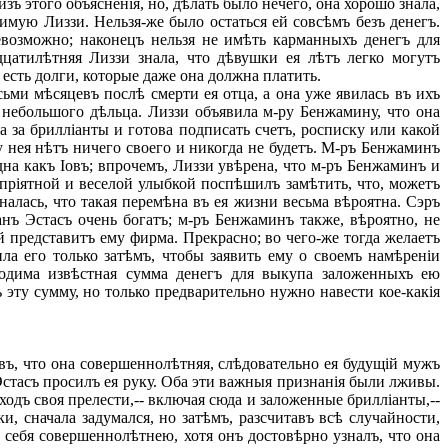
ъ этого объясненія, но, дѣлать было нечего, она хорошо знала,
имую Лиззи. Нельзя-же было остаться ей совсѣмъ безъ денегъ.
евозможно; наконецъ нельзя не имѣть карманныхъ денегъ для
цатилѣтняя Лиззи знала, что дѣвушки ея лѣтъ легко могутъ
, есть долги, которые даже она должна платить.
ми мѣсяцевъ послѣ смерти ея отца, а она уже явилась въ ихъ
 небольшого дѣльца. Лиззи объявила м-ру Бенжамину, что она
а за брилліанты и готова подписать счетъ, росписку или какой
у нея нѣтъ ничего своего и никогда не будетъ. М-ръ Бенжаминъ
дна какъ Іовъ; впрочемъ, Лиззи увѣрена, что м-ръ Бенжаминъ и
 пріятной и веселой улыбкой поспѣшилъ замѣтить, что, можетъ
алась, что такая перемѣна въ ея жизни весьма вѣроятна. Сэръ
анъ Эстасъ очень богатъ; м-ръ Бенжаминъ также, вѣроятно, не
й представитъ ему фирма. Прекрасно; во чего-же тогда желаетъ
ла его только затѣмъ, чтобы заявить ему о своемъ намѣреніи
ходима извѣстная сумма денегъ для выкупа заложенныхъ ею
ь эту сумму, но только предварительно нужно навести кое-какія
въ, что она совершеннолѣтняя, слѣдовательно ея будущій мужъ
 Эстасъ просилъ ея руку. Оба эти важныя признанія были лживы.
ходъ своя прелести,-- включая сюда и заложенные брилліанты,--
, сначала задумался, но затѣмъ, разсчитавъ всѣ случайности,
ъ себя совершеннолѣтнею, хотя онъ достовѣрно узналъ, что она