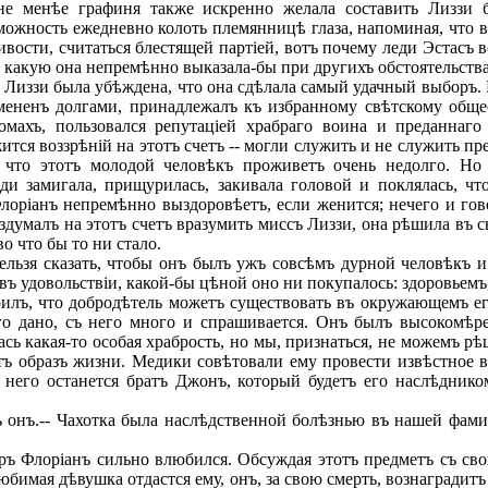
не менѣе графиня также искренно желала составить Лиззи 
можность ежедневно колоть племянницѣ глаза, напоминая, что в
вости, считаться блестящей партіей, вотъ почему леди Эстасъ 
 какую она непремѣнно выказала-бы при другихъ обстоятельства
Лиззи была убѣждена, что она сдѣлала самый удачный выборъ. 
мененъ долгами, принадлежалъ къ избранному свѣтскому общес
омахъ, пользовался репутаціей храбраго воина и преданнаг
ржится воззрѣній на этотъ счетъ -- могли служить и не служить 
что этотъ молодой человѣкъ проживетъ очень недолго. Но 
ди замигала, прищурилась, закивала головой и поклялась, ч
лоріанъ непремѣнно выздоровѣетъ, если женится; нечего и гово
думалъ на этотъ счетъ вразумить миссъ Лиззи, она рѣшила въ 
о что бы то ни стало.
ельзя сказать, чтобы онъ былъ ужъ совсѣмъ дурной человѣкъ 
ъ удовольствіи, какой-бы цѣной оно ни покупалось: здоровьемъ
рилъ, что добродѣтель можетъ существовать въ окружающемъ ег
ого дано, съ него много и спрашивается. Онъ былъ высокомѣ
ась какая-то особая храбрость, но мы, признаться, не можемъ рѣ
итъ образъ жизни. Медики совѣтовали ему провести извѣстное
 него останется братъ Джонъ, который будетъ его наслѣднико
онъ.-- Чахотка была наслѣдственной болѣзнью въ нашей фамилі
ръ Флоріанъ сильно влюбился. Обсуждая этотъ предметъ съ св
юбимая дѣвушка отдастся ему, онъ, за свою смерть, вознаградит