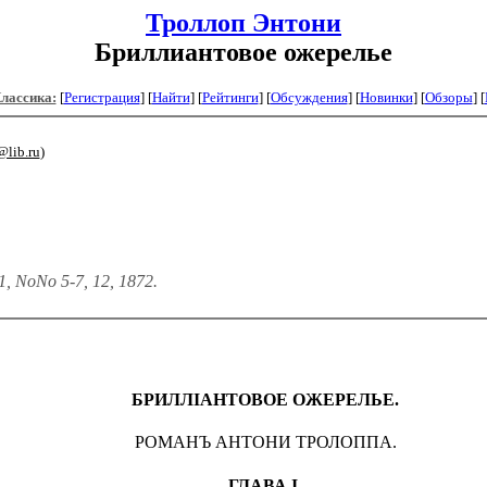
Троллоп Энтони
Бриллиантовое ожерелье
Классика:
[
Регистрация
]
[
Найти
] [
Рейтинги
] [
Обсуждения
] [
Новинки
] [
Обзоры
] [
@lib.ru
)
, NoNo 5-7, 12, 1872
.
БРИЛЛІАНТОВОЕ ОЖЕРЕЛЬЕ.
РОМАНЪ АНТОНИ ТРОЛОППА.
ГЛАВА I.