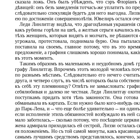
сказала ложь. Онъ былъ убѣжденъ, что сэръ Флоріанъ 
дѣвицей: онъ безъ замедленія тотчасъ-же уплатитъ по п
слѣдовательно спекуляція будетъ для него выгодна. Лизз
ею по достиженіи совершеннолѣтія. Ювелиръ остался очен
Леди Линлитгау видѣла, что драгоцѣнныя украшенія сно
какъ рубины горѣли на шеѣ, а желтыя серьги качались въ
тѣхъ женщинъ, которыя видятъ и молчатъ, не рѣшаются 
угрожала, протестовала, поднимала бурю. Она пыталас
поставила на своемъ, главное потому, что въ это врем
предложеніе, а графиня слишкомъ хорошо понимала, какі
въ этотъ моментъ.
Такимъ образомъ въ маленькомъ и неудобномъ домѣ гра
графу Линлитгау. Впрочемъ этотъ молодой человѣкъ почт
по разнымъ мѣстамъ. Слѣдовательно его нечего считат
друга, и четверо слугъ, въ числѣ которыхъ была собстве
къ себѣ эту племянницу? Отвѣтъ не замысловатъ: графин
себялюбивая и далеко не честная. Леди Линлитгау охот
поступкамъ придать хотя тѣнь законности. Она готова 
обманывала въ картахъ. Если нужно было кого-нибудь окл
до Парк-Лена, и -- что еще болѣе удивительно -- ни оди
если исполненіе этихъ обязанностей возбуждало въ ней с
мало заботилась,-- сколько потому, что посѣщеніе церк
жена адмирала приходилась ей сестрой, Лиззи осталась с
ея положеніемъ. Но съ той самой минуты, какъ красавиц
самымъ лучшимъ средствомъ представлялось, конечно, за