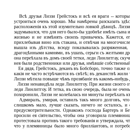
Всѣ друзья Лиззи Грейстокъ и всѣ ея враги -- которых
устроиться очень хорошо. Мы намѣрены разсказать здѣсь
расположенія къ этой изумительно ловкой дѣвицѣ. Лиззи 
задумывался, что для него было-бы удобнѣе имѣть сына и
жизнью и не измѣнять своихъ привычекъ. Кажется, ег
прихлебывая вино изъ стакана, и отвѣчая на многочисле
вышла изъ дѣтства, всюду показывалась разряженная
драгоцѣнными камнями, въ ушахъ, серьги съ желтыми дра
она переѣхала въ домъ своей тетки, леди Линлитгау, ску
нея были родственники или друзья, имѣвшіе собственны
Ея дядя, Грейстокъ, деканъ въ Бобсборо, точно также 
какія не часто встрѣчаются въ свѣтѣ; въ деканствѣ жил
Лиззи мѣтила повыше чѣмъ прозябаніе въ какомъ-нибудь 
Лиззи ненавидѣла леди Линлитгоу. При жизни своего отц
леди Линлитгоу. И тетка, въ свою очередь, была не очен
похоронили, Лиззи не колебалась ни минуты переѣхать къ
Адмиралъ, умирая, оставилъ такъ много долговъ, что
слишкомъ мало, лучше сказать, ничего не осталось, и
предусмотрительности. Однакожъ господа Бартеръ и Б
просили ея сіятельство, чтобы она уговорила племянни
протестовала противъ такого требованія и утверждала, ч
что у племянницы было много брилліантовъ, и потребов