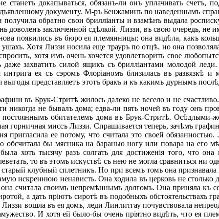
не станетъ докапываться, обязанъ-ли онъ уплачивать счетъ, 
редъявленному документу. М-ръ Бенжаминъ по наведеннымъ справ
и получила обратно свои брилліанты и взамѣнъ выдала росписку,
ь доволенъ заключенной сдѣлкой. Лиззи, въ свою очередь, не и
ва появились въ бюро ея племянницы; она видѣла, какъ кольца
 ушахъ. Хотя Лиззи носила еще трауръ по отцѣ, но она позволял
спросить, хотя имъ очень хочется удовлетворить свое любопыт
ь даже захватить силой ящикъ съ брилліантами молодой леди.
я интрига ея съ сэромъ Флоріаномъ близилась въ развязкѣ и 
я выгоды представляетъ этотъ бракъ и къ какимъ дурнымъ посл
фини въ Брук-Стритѣ жилось далеко не весело и не счастливо
и никогда не бывалъ дома; едва-ли пять ночей въ году онъ про
ь постояннымъ обитателемъ дома въ Брук-Стритѣ. Осѣдлыми-ж
нная горничная миссъ Лиззи. Спрашивается теперь, зачѣмъ графин
я пригласила ее потому, что считала это своей обязанностью.
но обсчитала бы мясника на баранью ногу или повара на его м
была хоть тысячу разъ солгать для достиженія того, что она
еветать, то въ этомъ искуствѣ съ нею не могла сравниться ни о
нъ старый клубный сплетникъ. Но при всемъ томъ она признавала
амую искреннюю ненависть. Она ходила въ церковь не столько для
ви она считала своимъ непремѣннымъ долгомъ. Она приняла къ с
иротой, а дать пріютъ сиротѣ въ подобныхъ обстоятельствахъ гр
а Лиззи вошла въ ея домъ, леди Линлитгау почувствовала непре
мужество. И хотя ей было-бы очень пріятно видѣть, что ея пл