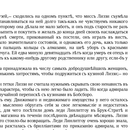
зей,-- сходились на одномъ пунктѣ, что миссъ Лиззи съумѣла
танавливаться на ней долго такъ-какъ не чувствуемъ никакого
орому она дѣлала не мало заботъ, и онъ подъ старость не разъ
выпить и покутить и желалъ до конца дней своихъ наслаждаться
нунѣ смерти, прикованный къ постели, онъ игралъ въ вистъ,
о значительнаго состоянія, и однакожъ его дочь, какъ только
а пальцахъ кольцы съ алмазами, на шеѣ уборъ съ красными
га. Ей едва минуло девятнадцать лѣтъ когда умеръ ея отецъ и
ть къ какому-нибудь другому родственнику или другу, если-бъ у
жена принадлежала въ числу самыхъ добродушнѣйшихъ женщинъ,
енькимъ хитростямъ, чтобы подружиться съ кузиной Лиззи;-- но
и тетки Лиззи не считала нужнымъ скрывать свою ненависть въ
 характера, чтобы съ нею легко было ладить. Но когда адмирала
случайной перепискѣ съ кузинами въ Бобсборо.
ть ему. Движимаго и недвижимаго имущества у него осталось
 мысленно обругать себя за свое легкомысліе и недостатокъ
я, для чего посѣтили домъ леди Линлитгоу въ Брук-Стритѣ и
 магазина въ теченіи послѣднихъ двѣнадцати мѣсяцевъ. Лиззи
что стоило-бы возвращать. Леди Линлитгоу очень хорошо знала,
а разсталась съ брилліантами по приказанію адмирала, и что