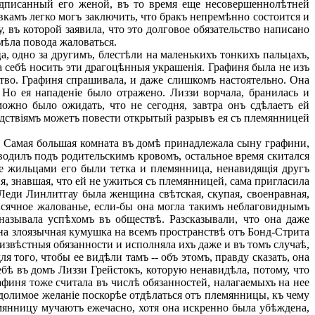
подписанный его женой, въ то время еще несовершеннолѣтней
камъ легко могъ заключить, что бракъ непремѣнно состоится и
 въ которой заявила, что это долговое обязательство написано
мѣла повода жаловаться.
, одно за другимъ, блестѣли на маленькихъ тонкихъ пальцахъ,
а себѣ носить эти драгоцѣнныя украшенія. Графиня была не изъ
ство. Графиня спрашивала, и даже слишкомъ настоятельно. Она
 Но ея нападеніе было отражено. Лиззи ворчала, бранилась и
можно было ожидать, что не сегодня, завтра онъ сдѣлаетъ ей
ѣдствіямъ можетъ повести открытый разрывъ ея съ племянницей
. Самая большая комната въ домѣ принадлежала сыну графини,
водилъ подъ родительскимъ кровомъ, остальное время скитался
е жильцами его были тетка и племянница, ненавидящія другъ
я, знавшая, что ей не ужиться съ племянницей, сама пригласила
 Леди Линлитгау была женщина свѣтская, скупая, своенравная,
ѣсячное жалованье, если-бы она могла такимъ неблаговиднымъ
 называла успѣхомъ въ обществѣ. Разсказывали, что она даже
дна злоязычная кумушка на всемъ пространствѣ отъ Бонд-Стрита
 извѣстныя обязанности и исполняла ихъ даже и въ томъ случаѣ,
 того, чтобы ее видѣли тамъ -- объ этомъ, правду сказать, она
ебѣ въ домъ Лиззи Грейстокъ, которую ненавидѣла, потому, что
афиня тоже считала въ числѣ обязанностей, налагаемыхъ на нее
одолимое желаніе поскорѣе отдѣлаться отъ племянницы, къ чему
емянницу мучаютъ ежечасно, хотя она искренно была убѣждена,