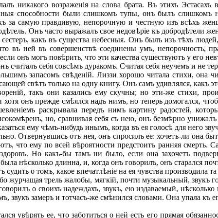
ѣлалъ никакого возраженія на слова брата. Въ этихъ Эстасахъ
нныя способности были слишкомъ тупы, онъ былъ слишкомъ н
окъ за самую правдивую, непорочную и честную изъ всѣхъ жен
родѣтель. Онъ часто выражалъ свое недовѣріе къ добродѣтели 
сестеръ, какъ въ существа небесныя. Онъ былъ изъ тѣхъ людей,
то въ ней въ совершенствѣ соединены умъ, непорочность, пра
, если онъ могъ повѣрить, что эти качества существуютъ у его не
ъ считалъ себя совсѣмъ дуракомъ. Считая себя неучемъ и не те
ьшимъ запасомъ свѣденій. Лиззи хорошо читала стихи, она чит
ющей свѣтъ только на одну книгу. Онъ самъ удивлялся, какъ это
вореній, такъ они казались ему скучны; но эти-же стихи, пр
и хотя онъ прежде смѣялся надъ нимъ, но теперь домогался, что
евленіемъ раскрывала передъ нимъ картину радостей, которы
ысокомѣренъ, но, сравнивая себя съ нею, онъ безмѣрно унижал
азаться ему чѣмъ-нибудь инымъ, когда въ ея голосѣ для него зву
но. Отвернувшись отъ нея, онъ спросилъ ее: хочетъ-ли она быт
тъ, что ему по всей вѣроятности предстоитъ ранняя смерть. Са
здоровъ. Но какъ-бы тамъ ни было, если она захочетъ подверг
была нѣсколько длинна, и, когда онъ говорилъ, онъ старался по
удить о томъ, какое впечатлѣніе на ея чувства производила та и
або журчащая трель жалобы, мягкій, почти музыкальный, звукъ го
говорилъ о своихъ надеждахъ, звукъ, ею издаваемый, нѣсколько
ъ, звукъ замеръ и тотчасъ-же смѣнился словами. Она упала къ е
ся увѣрять ее, что заботиться о ней есть его прямая обязаннос