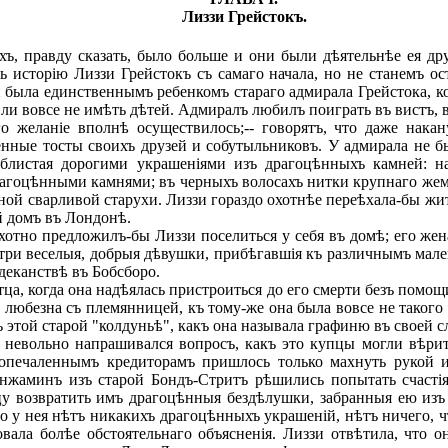
Лиззи Грейстокъ.
ъ, правду сказать, было больше и они были дѣятельнѣе ея дру
 исторію Лиззи Грейстокъ съ самаго начала, но не станемъ ос
была единственнымъ ребенкомъ стараго адмирала Грейстока, кот
ли вовсе не имѣть дѣтей. Адмиралъ любилъ поиграть въ вистъ, 
о желаніе вполнѣ осуществилось;-- говорятъ, что даже нака
нные тосты своихъ друзей и собутыльниковъ. У адмирала не был
, блистая дорогими украшеніями изъ драгоцѣнныхъ камней: н
гоцѣнными камнями; въ черныхъ волосахъ нитки крупнаго жемчу
чной сварливой старухи. Лиззи гораздо охотнѣе переѣхала-бы жи
й домъ въ Лондонѣ.
охотно предложилъ-бы Лиззи поселиться у себя въ домѣ; его 
и три веселыя, добрыя дѣвушки, прибѣгавшія къ различнымъ мал
деканствѣ въ Бобсборо.
а, когда она надѣялась пристроиться до его смерти безъ помощ
ь любезна съ племянницей, къ тому-же она была вовсе не такого
 этой старой "колдуньѣ", какъ она называла графиню въ своей 
 невольно напрашивался вопросъ, какъ это купцы могли вѣри
 опечаленнымъ кредиторамъ пришлось только махнуть рукой и
енжаминъ изъ старой Бондъ-Стритъ рѣшились попытать счасті
цу возвратить имъ драгоцѣнныя бездѣлушки, забранныя ею изъ
то у нея нѣтъ никакихъ драгоцѣнныхъ украшеній, нѣтъ ничего, 
ала болѣе обстоятельнаго объясненія. Лиззи отвѣтила, что он