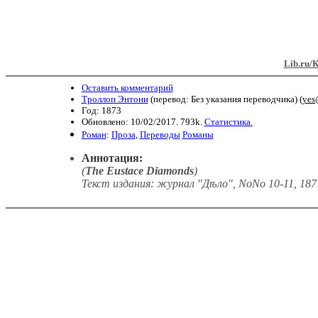
Lib.ru/
Оставить комментарий
Троллоп Энтони
(перевод: Без указания переводчика) (
yes
Год: 1873
Обновлено: 10/02/2017. 793k.
Статистика.
Роман
:
Проза
,
Переводы
Романы
Аннотация:
(
The Eustace Diamonds
)
Текст издания: журнал "Дѣло", NoNo 10-11, 1871