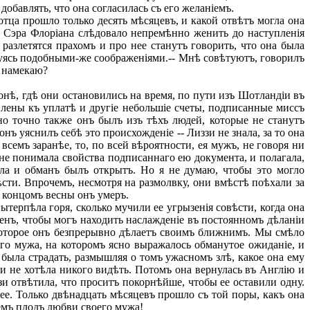
 добавлять, что она согласилась съ его желаніемъ.
отца прошло только десять мѣсяцевъ, и какой отвѣтъ могла она
. Сэра Флоріана слѣдовало непремѣнно женить до наступленія
разлетятся прахомъ и про нее станутъ говорить, что она была
твуясь подобными-же соображеніями.-- Мнѣ совѣтуютъ, говорилъ
я намекаю?
ѣ, гдѣ они остановились на время, по пути изъ Шотландіи въ
лены къ уплатѣ и другіе небольшіе счеты, подписанные миссъ
но точно также онъ былъ изъ тѣхъ людей, которые не станутъ
нъ уяснилъ себѣ это происхожденіе -- Лиззи не знала, за то она
всемъ заранѣе, то, по всей вѣроятности, ея мужъ, не говоря ни
 не понимала свойства подписаннаго ею документа, и полагала,
ѣла и обманъ былъ открытъ. Но я не думаю, чтобы это могло
ѣсти. Впрочемъ, несмотря на размолвку, они вмѣстѣ поѣхали за
 концомъ весны онъ умеръ.
терпѣла горя, сколько мучили ее угрызенія совѣсти, когда она
ленъ, чтобы могъ находить наслажденіе въ постоянномъ дѣланіи
 которое онъ безпрерывно дѣлаетъ своимъ ближнимъ. Мы смѣло
его мужа, на которомъ ясно выражалось обманутое ожиданіе, и
была страдать, размышляя о томъ ужасномъ злѣ, какое она ему
й и не хотѣла никого видѣть. Потомъ она вернулась въ Англію и
и отвѣтила, что проситъ покорнѣйше, чтобы ее оставили одну.
ее. Только двѣнадцать мѣсяцевъ прошло съ той поры, какъ она
цемъ плодъ любви своего мужа!