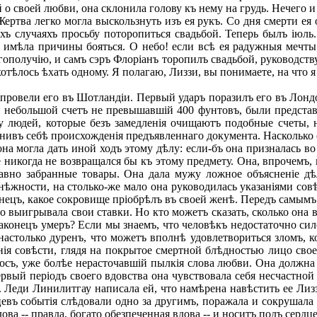
ей о своей любви, она склонила голову къ нему на грудь. Нечего и
ртва легко могла выскользнуть изъ ея рукъ. Со дня смерти ея 
ъ случаяхъ просьбу поторопиться свадьбой. Теперь былъ іюль
 имѣла причины бояться. О небо! если всѣ ея радужныя мечты 
лагополучію, и самъ сэръ Флоріанъ торопилъ свадьбой, руководс
хотѣлось ѣхать одному. Я полагаю, Лиззи, вы понимаете, на что 
овели его въ Шотландіи. Первый ударъ поразилъ его въ Лондон
 небольшой счетъ не превышавшій 400 фунтовъ, были представ
у людей, которые безъ замедленія очищаютъ подобные счеты, 
яснивъ себѣ происхожденія предъявленнаго документа. Насколько о
на могла дать иной ходъ этому дѣлу: если-бъ она призналась во 
е никогда не возвращался бы къ этому предмету. Она, впрочемъ,
давно забранные товары. Она дала мужу ложное объясненіе д
нѣжности, на столько-же мало она руководилась указаніями сов
нецъ, какое сокровище пріобрѣлъ въ своей женѣ. Передъ самымъ
выигрывала свои ставки. Но кто можетъ сказать, сколько она вы
наконецъ умеръ? Если мы знаемъ, что человѣкъ недостаточно си
 настолько дуренъ, что можетъ вполнѣ удовлетвориться зломъ,
нія совѣсти, глядя на покрытое смертной блѣдностью лицо сво
съ, уже болѣе нерасточавшій пылкія слова любви. Она должна 
первый періодъ своего вдовства она чувствовала себя несчастно
 Леди Линилитгау написала ей, что намѣрена навѣстить ее Лизз
евъ событія слѣдовали одно за другимъ, поражала и сокрушала 
дова -- правда, богато обезпеченная вдова -- и носитъ подъ серд