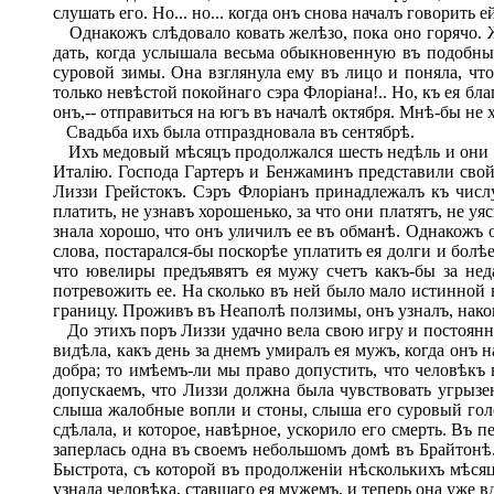
слушать его. Но... но... когда онъ снова началъ говорить 
Однакожъ слѣдовало ковать желѣзо, пока оно горячо. Же
дать, когда услышала весьма обыкновенную въ подобных
суровой зимы. Она взглянула ему въ лицо и поняла, что
только невѣстой покойнаго сэра Флоріана!.. Но, къ ея б
онъ,-- отправиться на югъ въ началѣ октября. Мнѣ-бы не 
Свадьба ихъ была отпраздновала въ сентябрѣ.
Ихъ медовый мѣсяцъ продолжался шесть недѣль и они пр
Италію. Господа Гартеръ и Бенжаминъ представили свой
Лиззи Грейстокъ. Сэръ Флоріанъ принадлежалъ къ числ
платить, не узнавъ хорошенько, за что они платятъ, не у
знала хорошо, что онъ уличилъ ее въ обманѣ. Однакожъ о
слова, постарался-бы поскорѣе уплатить ея долги и болѣ
что ювелиры предъявятъ ея мужу счетъ какъ-бы за не
потревожить ее. На сколько въ ней было мало истинной 
границу. Проживъ въ Неаполѣ ползимы, онъ узналъ, нако
До этихъ поръ Лиззи удачно вела свою игру и постоянно 
видѣла, какъ день за днемъ умиралъ ея мужъ, когда онъ 
добра; то имѣемъ-ли мы право допустить, что человѣкъ
допускаемъ, что Лиззи должна была чувствовать угрызе
слыша жалобные вопли и стоны, слыша его суровый голо
сдѣлала, и которое, навѣрное, ускорило его смерть. Въ 
заперлась одна въ своемъ небольшомъ домѣ въ Брайтонѣ.
Быстрота, съ которой въ продолженіи нѣсколькихъ мѣсяц
узнала человѣка, ставшаго ея мужемъ, и теперь она уже в