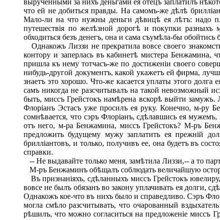
вырученными за нихъ деньгами ея отецъ заплатилъ нѣкото
что ей не добиться правды. На самомъ-же дѣлѣ брилліа
Мало-ли на что нужны деньги дѣвицѣ ея лѣтъ: надо пл
путешествія по желѣзной дорогѣ и покупки разныхъ м
обходиться безъ денегъ, она и сама съумѣла-бы обойтись б
Однакожъ Лиззи не прекратила вовсе своего знакомств
контору и заперлась въ кабинетѣ мистера Бенжамина, ч
пришла къ нему тотчасъ-же по достиженіи своего соверше
нибудь-другой документъ, какой укажетъ ей фирма, лучше
знаетъ это хорошо. Что-же касается уплаты этого долга 
самъ никогда не разсчитывалъ на такой невозможный исх
быть, миссъ Грейстокъ намѣрена вскорѣ выйти замужъ. 
Флоріанъ Эстасъ уже просилъ ея руку. Конечно, м-ру Б
сомнѣвается, что сэръ Флоріанъ, сдѣлавшись ея мужемъ, 
отъ него, м-ра Бенжамина, миссъ Грейстокъ? М-ръ Бенж
предложить будущему мужу заплатить ея прежній дол
брилліантовъ, и только, получивъ ее, она будетъ въ сос
справки.
-- Не выдавайте только меня, замѣтила Лиззи,-- а то парт
М-ръ Бенжаминъ обѣщалъ соблюдать величайшую остор
Въ признаніяхъ, сдѣланныхъ миссъ Грейстокъ ювелиру, б
вовсе не былъ обязанъ во закону уплачивать ея долги, с
Однакожъ кое-что въ нихъ было и справедливо. Сэръ Флор
могла смѣло разсчитывать, что очарованный вздыхатель 
рѣшилъ, что можно согласиться на предложеніе миссъ Гр